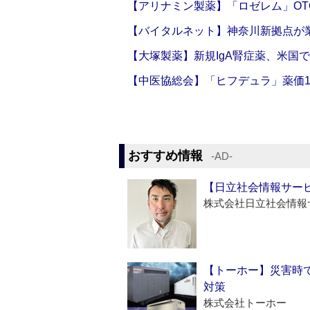
【アリナミン製薬】「ロゼレム」OT
【バイタルネット】神奈川新拠点が業
【大塚製薬】新規IgA腎症薬、米国
【中医協総会】「ヒフデュラ」薬価1
おすすめ情報
‐AD‐
【日立社会情報サー
株式会社日立社会情報
【トーホー】災害時
対策
株式会社トーホー