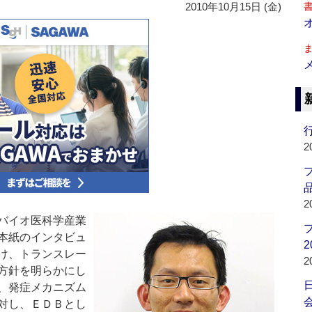
2010年10月15日 (金)
行
2
品
2
バイオ医科学産業
本紙のインタビュ
2
け、トランスレー
2
方針を明らかにし
、発症メカニズム
会
対し、ＥＤＢとし