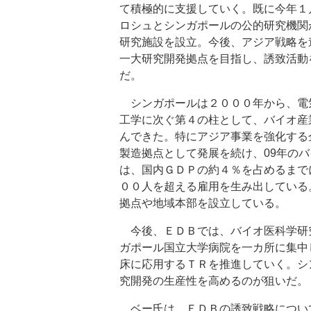
て積極的に支援していく。既に今年１
ロシュとシンガポールの公的研究機関
研究施設を設立。今後、アジア戦略を
一大研究開発拠点を目指し、誘致活動
だ。
シンガポールは２０００年から、電
工学に次ぐ第４の柱として、バイオ産
んできた。特にアジア事業を強化する
製造拠点として発展を続け、09年の
は、国内ＧＤＰの約４％を占めるまで
００人を超える雇用を生み出している
拠点や地域本部を設立している。
今後、ＥＤＢでは、バイオ医科学研
ガポール国立大学病院を一カ所に集中
床に応用するＴＲを推進していく。シ
究開発の生産性を高めるのが狙いだ。
ベー氏は、ＥＤＢの誘致戦略につい