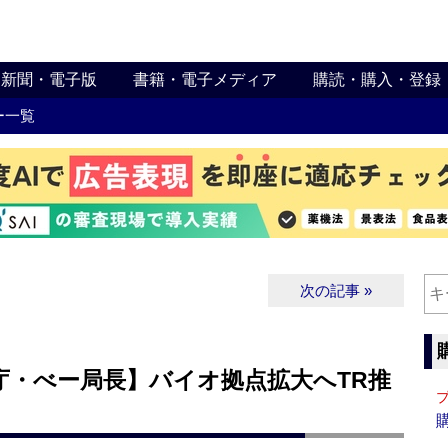
新聞・電子版
書籍・電子メディア
購読・購入・登録
ー一覧
次の記事 »
庁・べー局長】バイオ拠点拡大へTR推