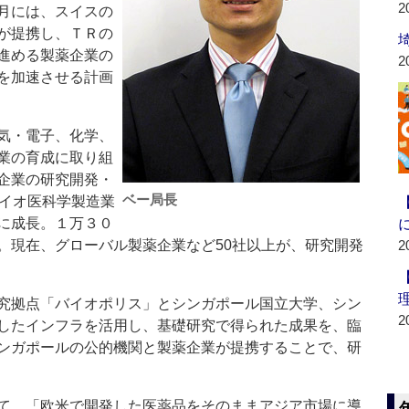
2
月には、スイスの
が提携し、ＴＲの
進める製薬企業の
2
を加速させる計画
気・電子、化学、
業の育成に取り組
企業の研究開発・
ベー局長
バイオ医科学製造業
に成長。１万３０
。現在、グローバル製薬企業など50社以上が、研究開発
2
究拠点「バイオポリス」とシンガポール国立大学、シン
2
したインフラを活用し、基礎研究で得られた成果を、臨
ンガポールの公的機関と製薬企業が提携することで、研
て、「欧米で開発した医薬品をそのままアジア市場に導