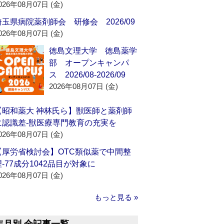
026年08月07日 (金)
埼玉県病院薬剤師会 研修会 2026/09
026年08月07日 (金)
徳島文理大学 徳島薬学
部 オープンキャンパ
ス 2026/08-2026/09
2026年08月07日 (金)
【昭和薬大 神林氏ら】獣医師と薬剤師
に認識差‐獣医療専門教育の充実を
026年08月07日 (金)
【厚労省検討会】OTC類似薬で中間整
理‐77成分1042品目が対象に
026年08月07日 (金)
もっと見る »