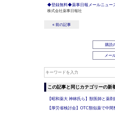
◆登録無料◆薬事日報メールニュー
株式会社薬事日報社
« 前の記事
購読の
メー
この記事と同じカテゴリーの新
【昭和薬大 神林氏ら】獣医師と薬剤
【厚労省検討会】OTC類似薬で中間整