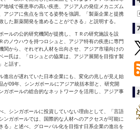
ア地域で罹患率の高い疾患、アジア人の発症メカニズム
、アジアに焦点を当てる姿勢を強調。「製薬企業と提携
致した新薬開発を進めることができる」と説明する。
ポールの公的研究機関が提携し、ＴＲの研究施設を設
Ｒのノウハウを持つロシュと、アジア特有の疾患に専門
機関から、それぞれ人材を出向させ、アジア市場向けの
ベー氏は、「ロシュとの協業は、アジア展開を目指す製
」と話す。
ル進出が遅れていた日本企業にも、変化の兆しが見え始
品が09年、シンガポールにアジア統括本部と、研究開
ンガポールの総合的なネットワークを活用し、アジア事
べ、シンガポールに投資していない理由として、「言語
シンガポールでは、国際的な人材へのアクセスが可能に
きる」と述べ、グローバル化を目指す日系企業の進出を