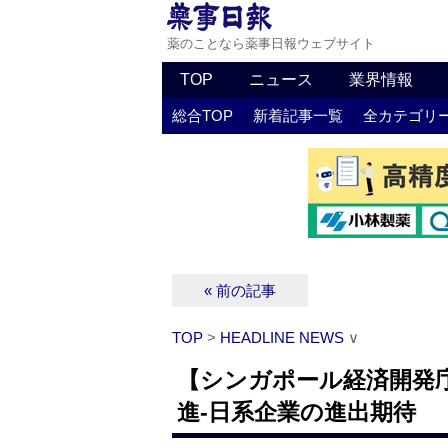
薬のことなら薬事日報ウェブサイト
TOP
ニュース
業界情報
総合TOP
新着記事一覧
全カテゴリ
« 前の記事
TOP
>
HEADLINE NEWS
∨
【シンガポール経済開発
進‐日系企業の進出期待