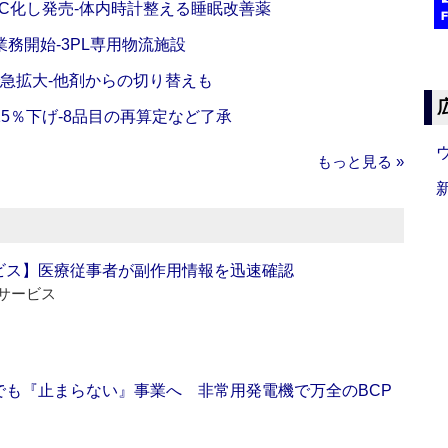
C化し発売‐体内時計整える睡眠改善薬
務開始‐3PL専用物流施設
で急拡大‐他剤からの切り替えも
5％下げ‐8品目の再算定など了承
もっと見る »
ビス】医療従事者が副作用情報を迅速確認
サービス
でも『止まらない』事業へ 非常用発電機で万全のBCP