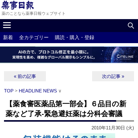
薬のことなら薬事日報ウェブサイト
新着
全カテゴリー
購読・購入・登録
« 前の記事
次の記事 »
TOP
>
HEADLINE NEWS
∨
【薬食審医薬品第一部会】６品目の新
薬など了承‐緊急避妊薬は分科会審議
2010年11月30日 (火)