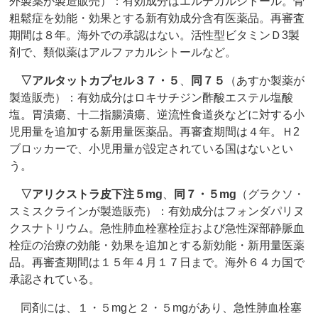
外製薬が製造販売）：有効成分はエルデカルシトール。骨
粗鬆症を効能・効果とする新有効成分含有医薬品。再審査
期間は８年。海外での承認はない。活性型ビタミンＤ3製
剤で、類似薬はアルファカルシトールなど。
▽
アルタットカプセル３７・５
、
同７５
（あすか製薬が
製造販売）：有効成分はロキサチジン酢酸エステル塩酸
塩。胃潰瘍、十二指腸潰瘍、逆流性食道炎などに対する小
児用量を追加する新用量医薬品。再審査期間は４年。Ｈ2
ブロッカーで、小児用量が設定されている国はないとい
う。
▽
アリクストラ皮下注５mg
、
同７・５mg
（グラクソ・
スミスクラインが製造販売）：有効成分はフォンダパリヌ
クスナトリウム。急性肺血栓塞栓症および急性深部静脈血
栓症の治療の効能・効果を追加とする新効能・新用量医薬
品。再審査期間は１５年４月１７日まで。海外６４カ国で
承認されている。
同剤には、１・５mgと２・５mgがあり、急性肺血栓塞