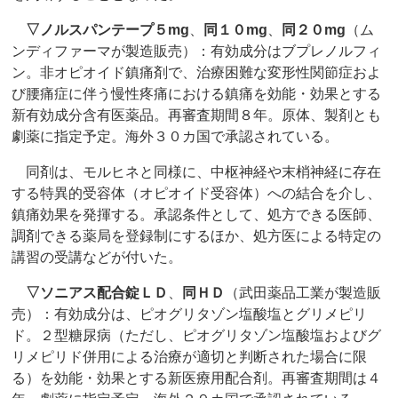
▽
ノルスパンテープ５mg
、
同１０mg
、
同２０mg
（ム
ンディファーマが製造販売）：有効成分はブプレノルフィ
ン。非オピオイド鎮痛剤で、治療困難な変形性関節症およ
び腰痛症に伴う慢性疼痛における鎮痛を効能・効果とする
新有効成分含有医薬品。再審査期間８年。原体、製剤とも
劇薬に指定予定。海外３０カ国で承認されている。
同剤は、モルヒネと同様に、中枢神経や末梢神経に存在
する特異的受容体（オピオイド受容体）への結合を介し、
鎮痛効果を発揮する。承認条件として、処方できる医師、
調剤できる薬局を登録制にするほか、処方医による特定の
講習の受講などが付いた。
▽
ソニアス配合錠ＬＤ
、
同ＨＤ
（武田薬品工業が製造販
売）：有効成分は、ピオグリタゾン塩酸塩とグリメピリ
ド。２型糖尿病（ただし、ピオグリタゾン塩酸塩およびグ
リメピリド併用による治療が適切と判断された場合に限
る）を効能・効果とする新医療用配合剤。再審査期間は４