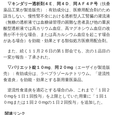
▽
キンダリー透析剤４Ｅ
、
同４Ｄ
、
同ＡＦ４Ｐ号
（扶桑
薬品工業が製造販売）：有効成分は、医療用配合剤のため
該当しない。慢性腎不全における透析型人工腎臓の灌流液
（無糖の透析液では血糖値管理の困難な患者及び他の重炭
酸型透析液では高カリウム血症、高マグネシウム血症の改
善が不十分な場合、または高カルシウム血症を起こす場合
がある場合）を効能・効果とする類似処方医療用配合剤。
また、続く１１月２６日の第１部会でも、次の１品目の
一変が報告・了承された。
▽
パリエット錠１０mg
、
同２０mg
（エーザイが製造販
売）：有効成分は、ラベプラゾールナトリウム。「逆流性
食道炎」を効能・効果とする新用量医薬品。
逆流性食道炎を適応とする場合のみ、これまで「１回２
０mgを１日１回投与」を上限としていた用量に「１回１
０mgまたは１回２０mgの１日２回投与」を追加した。
関連リンク