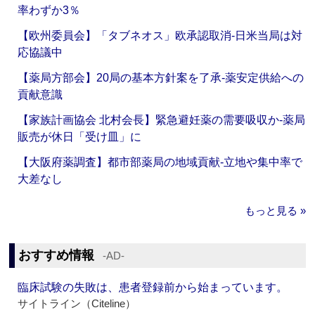
率わずか3％
【欧州委員会】「タブネオス」欧承認取消‐日米当局は対
応協議中
【薬局方部会】20局の基本方針案を了承‐薬安定供給への
貢献意識
【家族計画協会 北村会長】緊急避妊薬の需要吸収か‐薬局
販売が休日「受け皿」に
【大阪府薬調査】都市部薬局の地域貢献‐立地や集中率で
大差なし
もっと見る »
おすすめ情報
‐AD‐
臨床試験の失敗は、患者登録前から始まっています。
サイトライン（Citeline）