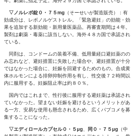
年。劇薬に指定予定。海外２９カ国で承認されている。
▽
ノルレボ錠０・７５mg
（そーせいが製造販売）：有
効成分は、レボノルゲストレル。「緊急避妊」の効能・効
果を追加する新効能・新用量医薬品。再審査期間は４年。
製剤は劇薬・毒薬に該当しない。海外４８カ国で承認され
ている。
同剤は、コンドームの装着不備、低用量経口避妊薬のの
み忘れなど、避妊措置に失敗した場合や、避妊措置が十分
ではなかった場合に、妊娠を回避するためのもの。合成黄
体ホルモンによる排卵抑制作用を有し、性交後７２時間以
内に服用する。妊娠阻止率は約８０％。
国内ではこれまで、性行後に服用する避妊薬は承認され
ていなかった。望まない妊娠を避けるというメリットがあ
る一方、安易な使用も懸念されるため、広くパブコメを募
集することになった。
▽
エディロールカプセル０・５μg
、
同０・７５μg
（中