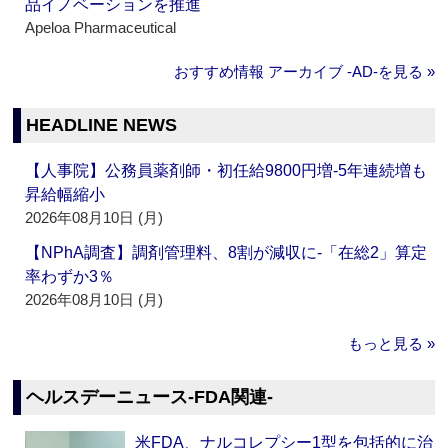
品イノベーションを推進
Apeloa Pharmaceutical
おすすめ情報 アーカイブ ‐AD‐を見る »
HEADLINE NEWS
【人事院】公務員薬剤師・初任給9800円増‐5年連続増も
昇給幅縮小
2026年08月10日 (月)
【NPhA調査】調剤管理料、8割が減収に‐「在総2」算定
率わずか3％
2026年08月10日 (月)
もっと見る »
ヘルスデーニュース‐FDA関連‐
米FDA、ナルコレプシー1型を包括的に治