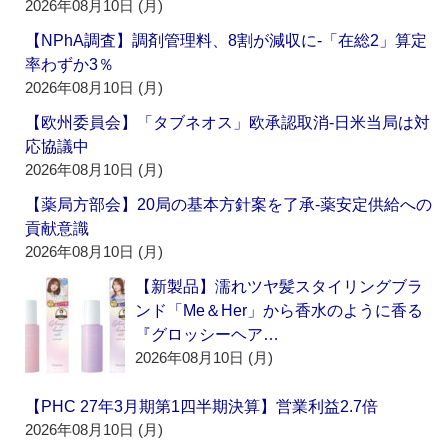
2026年08月10日 (月)
【NPhA調査】調剤管理料、8割が減収に‐「在総2」算定
率わずか3％
2026年08月10日 (月)
【欧州委員会】「タブネオス」欧承認取消‐日米当局は対
応協議中
2026年08月10日 (月)
【薬局方部会】20局の基本方針案を了承‐薬安定供給への
貢献意識
2026年08月10日 (月)
【新製品】濡れツヤ髪スタイリングブラ
ンド「Me＆Her」から香水のように香る
『グロッシーヘア…
2026年08月10日 (月)
【PHC 27年3月期第1四半期決算】営業利益2.7倍
2026年08月10日 (月)