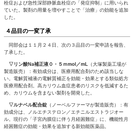
栓症および急性深部静脈血栓症の「発症抑制」に用いられ
ていた。製剤の用量を増やすことで「治療」の効能を追加
した。
４品目の一変了承
同部会は１１月２４日、次の３品目の一変申請を報告、
了承した。
▽
リン酸Na補正液０・５ｍmol／mL
（大塚製薬工場が
製造販売）：有効成分は、医療用配合剤のため該当しな
い。電解質補液の電解質補正を効能・効果とする類似処方
医療用配合剤。高カリウム血症患者のリスクを低減するた
め、カリウムを含まない製剤を開発した。
▽
ルナベル配合錠
（ノーベルファーマが製造販売）：有
効成分は、ノルエチステロン／エチニルエストラジオー
ル。現行の「子宮内膜症に伴う月経困難症」に、機能性月
経困難症の効能・効果を追加する新効能医薬品。