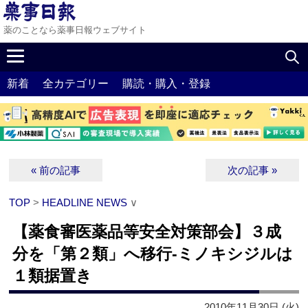
薬のことなら薬事日報ウェブサイト
新着
全カテゴリー
購読・購入・登録
« 前の記事
次の記事 »
TOP
>
HEADLINE NEWS
∨
【薬食審医薬品等安全対策部会】３成
分を「第２類」へ移行‐ミノキシジルは
１類据置き
2010年11月30日 (火)