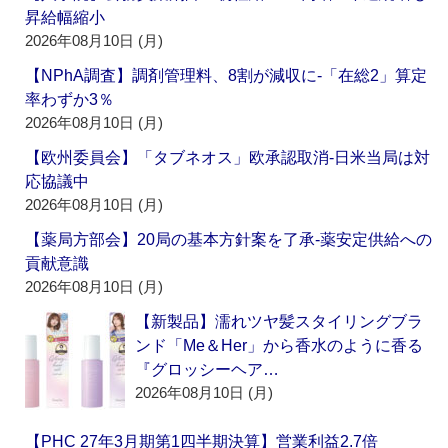
昇給幅縮小
2026年08月10日 (月)
【NPhA調査】調剤管理料、8割が減収に‐「在総2」算定
率わずか3％
2026年08月10日 (月)
【欧州委員会】「タブネオス」欧承認取消‐日米当局は対
応協議中
2026年08月10日 (月)
【薬局方部会】20局の基本方針案を了承‐薬安定供給への
貢献意識
2026年08月10日 (月)
【新製品】濡れツヤ髪スタイリングブラ
ンド「Me＆Her」から香水のように香る
『グロッシーヘア…
2026年08月10日 (月)
【PHC 27年3月期第1四半期決算】営業利益2.7倍