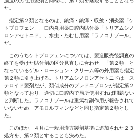
濃度の男性用製剤と同様に、第１類を継続することとなっ
た。
指定第２類となるのは、鎮痛・鎮痒・収斂・消炎薬「ケ
トプロフェン」、口内炎用薬口腔内貼付薬「トリアムシノ
ロンアセトニド」、水虫・たむし用薬「ラノコナゾール」
だ。
このうちケトプロフェンについては、製造販売後調査の
終了を受けた貼付剤の区分見直しに合わせ、「第２類」と
なっているゲル・ローション・クリーム等の外用薬も指定
第２類に引き上げる。トリアムシノロンアセトニドは、ス
テロイド製剤だが、類似成分のプレドニゾロンが指定第２
類となっており、適切に口腔内で局所使用すれば問題ない
と判断した。ラノコナゾールは重篤な副作用が報告されて
いないため、アモロルフィンなどと同じ指定第２類とし
た。
このほか、４月に一般用漢方製剤基準に追加された２３
処方を、第２類とすることも決めた。