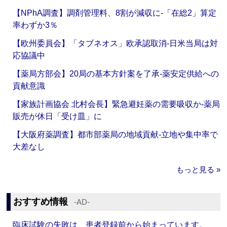
【NPhA調査】調剤管理料、8割が減収に‐「在総2」算定
率わずか3％
【欧州委員会】「タブネオス」欧承認取消‐日米当局は対
応協議中
【薬局方部会】20局の基本方針案を了承‐薬安定供給への
貢献意識
【家族計画協会 北村会長】緊急避妊薬の需要吸収か‐薬局
販売が休日「受け皿」に
【大阪府薬調査】都市部薬局の地域貢献‐立地や集中率で
大差なし
もっと見る »
おすすめ情報
‐AD‐
臨床試験の失敗は、患者登録前から始まっています。