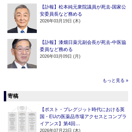
【訃報】松本純元衆院議員が死去‐国家公
安委員長など務める
2026年03月19日 (木)
【訃報】漆畑日薬元副会長が死去‐中医協
委員など務める
2026年03月09日 (月)
もっと見る »
寄稿
【ポスト・ブレグジット時代における英
国・EUの医薬品市場アクセスとコンプラ
イアンス】第4回…
2026年07月23日 (木)