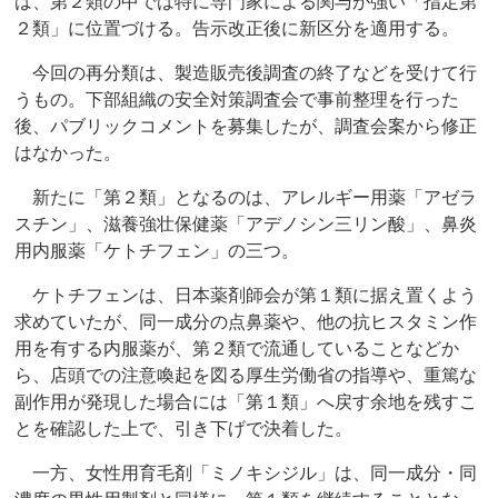
は、第２類の中では特に専門家による関与が強い「指定第
２類」に位置づける。告示改正後に新区分を適用する。
今回の再分類は、製造販売後調査の終了などを受けて行
うもの。下部組織の安全対策調査会で事前整理を行った
後、パブリックコメントを募集したが、調査会案から修正
はなかった。
新たに「第２類」となるのは、アレルギー用薬「アゼラ
スチン」、滋養強壮保健薬「アデノシン三リン酸」、鼻炎
用内服薬「ケトチフェン」の三つ。
ケトチフェンは、日本薬剤師会が第１類に据え置くよう
求めていたが、同一成分の点鼻薬や、他の抗ヒスタミン作
用を有する内服薬が、第２類で流通していることなどか
ら、店頭での注意喚起を図る厚生労働省の指導や、重篤な
副作用が発現した場合には「第１類」へ戻す余地を残すこ
とを確認した上で、引き下げで決着した。
一方、女性用育毛剤「ミノキシジル」は、同一成分・同