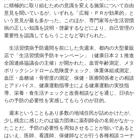
に積極的に取り組むための意識を変える施策について自由
意見を聞いているが、いずれも「広報・ＰＲが効果的」と
いう意見が最も多かった。このほか、専門家等が生活習慣
病の正しい知識を説明・啓蒙するなどにより、自己管理の
重要性を認識してもらうことなど挙げられた。
生活習慣病予防週間を前にした先週末、都内の大型量販
店で「生活習慣病予防キャンペーン」（健康日本２１推進
全国連絡協議会の主催）が開かれた。血管年齢測定、メタ
ボリックシンドローム危険度チェック、体重体組成測定、
血圧・血糖値・骨密度の測定、保健・医療関係者との相談
とアドバイス、健康運動指導士による健康運動の実技指
導、栄養・食生活チェックと改善相談などを通じ、日頃か
らの予防の必要性を実感してもらうのが目的。
週末ということもあり多数の地域住民が詰めかけたが、
少し残念に感じたのは協力団体に薬剤師会の名前がなかっ
たことだ。予防の必要性を周知させることが狙いであると
はいえ、医師、看護師、保健師などが行う各種相談コーナ