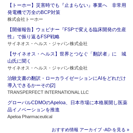
【トーホー】災害時でも『止まらない』事業へ 非常用
発電機で万全のBCP対策
株式会社トーホー
【開催報告】ウェビナー『FSPで変える臨床開発の生産
性』で振り返るFSP戦略
サイネオス・ヘルス・ジャパン株式会社
【サイネオス・ヘルス】世界とつなぐ「翻訳者」に 城
山氏に聞く
サイネオス・ヘルス・ジャパン株式会社
治験文書の翻訳・ローカライゼーションにAIをどれだけ
導入できるかーその[2]
TRANSPERFECT INTERNATIONAL LLC
グローバルCDMOのApeloa、日本市場に本格展開し医薬
品イノベーションを推進
Apeloa Pharmaceutical
おすすめ情報 アーカイブ ‐AD‐を見る »