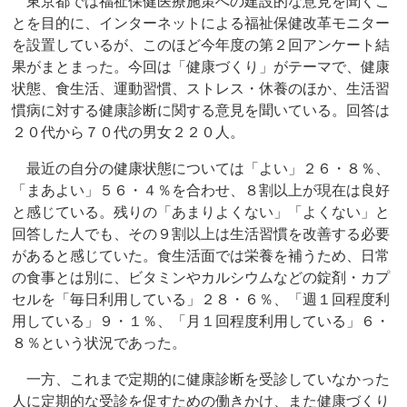
東京都では福祉保健医療施策への建設的な意見を聞くこ
とを目的に、インターネットによる福祉保健改革モニター
を設置しているが、このほど今年度の第２回アンケート結
果がまとまった。今回は「健康づくり」がテーマで、健康
状態、食生活、運動習慣、ストレス・休養のほか、生活習
慣病に対する健康診断に関する意見を聞いている。回答は
２０代から７０代の男女２２０人。
最近の自分の健康状態については「よい」２６・８％、
「まあよい」５６・４％を合わせ、８割以上が現在は良好
と感じている。残りの「あまりよくない」「よくない」と
回答した人でも、その９割以上は生活習慣を改善する必要
があると感じていた。食生活面では栄養を補うため、日常
の食事とは別に、ビタミンやカルシウムなどの錠剤・カプ
セルを「毎日利用している」２８・６％、「週１回程度利
用している」９・１％、「月１回程度利用している」６・
８％という状況であった。
一方、これまで定期的に健康診断を受診していなかった
人に定期的な受診を促すための働きかけ、また健康づくり