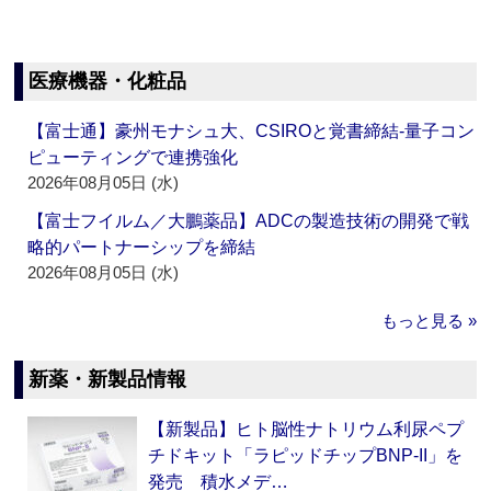
医療機器・化粧品
【富士通】豪州モナシュ大、CSIROと覚書締結‐量子コン
ピューティングで連携強化
2026年08月05日 (水)
【富士フイルム／大鵬薬品】ADCの製造技術の開発で戦
略的パートナーシップを締結
2026年08月05日 (水)
もっと見る »
新薬・新製品情報
【新製品】ヒト脳性ナトリウム利尿ペプ
チドキット「ラピッドチップBNP-II」を
発売 積水メデ…