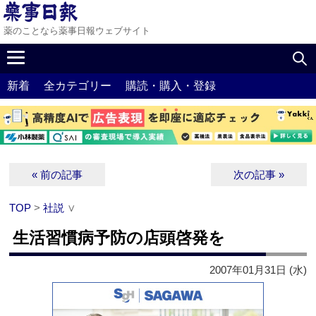
薬のことなら薬事日報ウェブサイト
新着
全カテゴリー
購読・購入・登録
« 前の記事
次の記事 »
TOP
>
社説
∨
生活習慣病予防の店頭啓発を
2007年01月31日 (水)