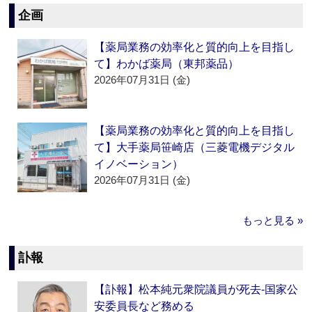
企画
【薬局業務の効率化と質的向上を目指し
て】わかば薬局（東邦薬品）
2026年07月31日 (金)
【薬局業務の効率化と質的向上を目指し
て】大手薬局笹崎店（三菱電機デジタル
イノベーション）
2026年07月31日 (金)
もっと見る »
訃報
【訃報】松本純元衆院議員が死去‐国家公
安委員長など務める