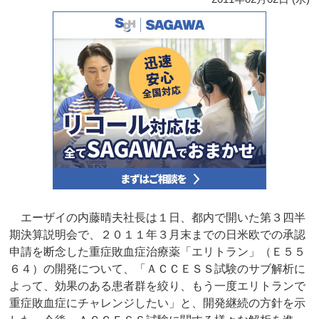
エーザイの内藤晴夫社長は１日、都内で開いた第３四半
期決算説明会で、２０１１年３月末までの日米欧での承認
申請を断念した重症敗血症治療薬「エリトラン」（Ｅ５５
６４）の開発について、「ＡＣＣＥＳＳ試験のサブ解析に
よって、効果のある患者群を絞り、もう一度エリトランで
重症敗血症にチャレンジしたい」と、開発継続の方針を示