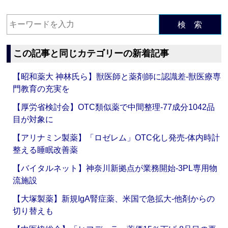
検 索
この記事と同じカテゴリーの新着記事
【昭和薬大 神林氏ら】獣医師と薬剤師に認識差‐獣医療専
門教育の充実を
【厚労省検討会】OTC類似薬で中間整理‐77成分1042品
目が対象に
【アリナミン製薬】「ロゼレム」OTC化し発売‐体内時計
整える睡眠改善薬
【バイタルネット】神奈川新拠点が業務開始‐3PL専用物
流施設
【大塚製薬】新規IgA腎症薬、米国で急拡大‐他剤からの
切り替えも