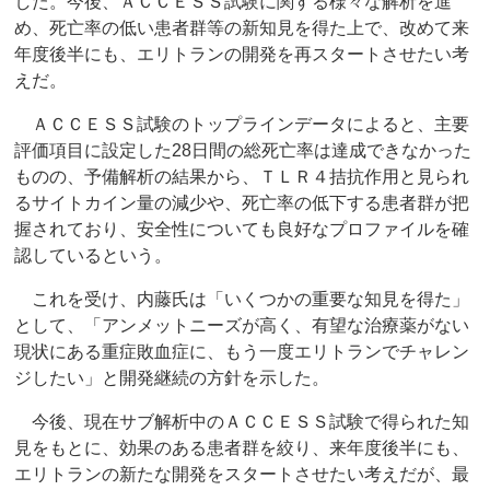
した。今後、ＡＣＣＥＳＳ試験に関する様々な解析を進
め、死亡率の低い患者群等の新知見を得た上で、改めて来
年度後半にも、エリトランの開発を再スタートさせたい考
えだ。
ＡＣＣＥＳＳ試験のトップラインデータによると、主要
評価項目に設定した28日間の総死亡率は達成できなかった
ものの、予備解析の結果から、ＴＬＲ４拮抗作用と見られ
るサイトカイン量の減少や、死亡率の低下する患者群が把
握されており、安全性についても良好なプロファイルを確
認しているという。
これを受け、内藤氏は「いくつかの重要な知見を得た」
として、「アンメットニーズが高く、有望な治療薬がない
現状にある重症敗血症に、もう一度エリトランでチャレン
ジしたい」と開発継続の方針を示した。
今後、現在サブ解析中のＡＣＣＥＳＳ試験で得られた知
見をもとに、効果のある患者群を絞り、来年度後半にも、
エリトランの新たな開発をスタートさせたい考えだが、最