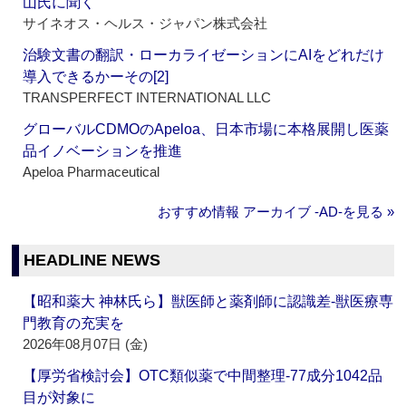
山氏に聞く
サイネオス・ヘルス・ジャパン株式会社
治験文書の翻訳・ローカライゼーションにAIをどれだけ
導入できるかーその[2]
TRANSPERFECT INTERNATIONAL LLC
グローバルCDMOのApeloa、日本市場に本格展開し医薬
品イノベーションを推進
Apeloa Pharmaceutical
おすすめ情報 アーカイブ ‐AD‐を見る »
HEADLINE NEWS
【昭和薬大 神林氏ら】獣医師と薬剤師に認識差‐獣医療専
門教育の充実を
2026年08月07日 (金)
【厚労省検討会】OTC類似薬で中間整理‐77成分1042品
目が対象に