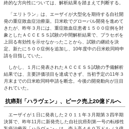
終的な方向性については、解析結果を踏まえて判断する。
「エリトラン」は、エーザイが大型化を期待する自社開
発の重症敗血症治療薬。日米欧でグローバル開発を進めて
きたが、昨年３月には、重症敗血症患者１５００症例を対
象としたＡＣＣＥＳＳ試験の中間解析結果で、プラセボを
上回る有効性を示せなかったことから、試験の継続を決
定。新たに５００症例を追加し、10年度中の日米欧同時申
請を目指していた。
しかし、１月に発表されたＡＣＣＥＳＳ試験の予備解析
結果では、主要評価項目を達成できず、当初予定の11年３
月末までの日米欧同時申請を断念。今後の開発動向が注目
されていた。
抗癌剤「ハラヴェン」、ピーク売上20億ドルへ
エーザイが１日に発表した２０１１年３月期第３四半期
決算で、昨年11月に新発売した自社抗癌剤第一号の転移性
乳癌治療薬「ハラヴェン」は、売上高４６０万ドル（３億