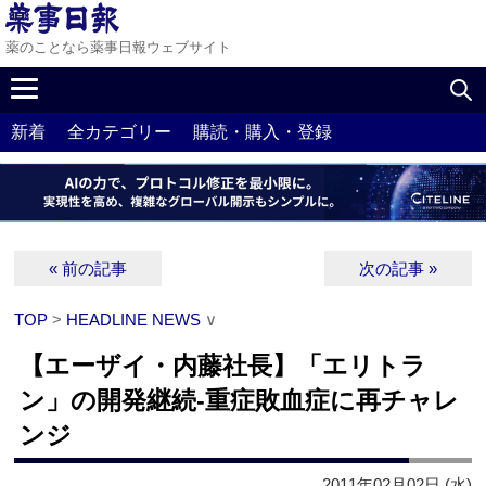
薬のことなら薬事日報ウェブサイト
新着
全カテゴリー
購読・購入・登録
« 前の記事
次の記事 »
TOP
>
HEADLINE NEWS
∨
【エーザイ・内藤社長】「エリトラ
ン」の開発継続‐重症敗血症に再チャレ
ンジ
2011年02月02日 (水)