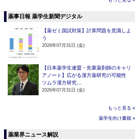
薬事日報 薬学生新聞デジタル
【薬ゼミ国試対策】計算問題を意識しよ
う
2026年07月31日 (金)
【日本薬学生連盟・先輩薬剤師のキャリ
アノート】広がる漢方薬研究の可能性
ツムラ漢方研究…
2026年07月31日 (金)
もっと見る »
薬学生向け書籍 »
薬業界ニュース解説