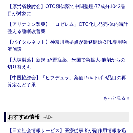
【厚労省検討会】OTC類似薬で中間整理‐77成分1042品
目が対象に
【アリナミン製薬】「ロゼレム」OTC化し発売‐体内時計
整える睡眠改善薬
【バイタルネット】神奈川新拠点が業務開始‐3PL専用物
流施設
【大塚製薬】新規IgA腎症薬、米国で急拡大‐他剤からの
切り替えも
【中医協総会】「ヒフデュラ」薬価15％下げ‐8品目の再
算定など了承
もっと見る »
おすすめ情報
‐AD‐
【日立社会情報サービス】医療従事者が副作用情報を迅