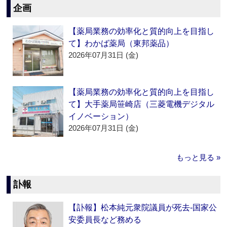
企画
【薬局業務の効率化と質的向上を目指し
て】わかば薬局（東邦薬品）
2026年07月31日 (金)
【薬局業務の効率化と質的向上を目指し
て】大手薬局笹崎店（三菱電機デジタル
イノベーション）
2026年07月31日 (金)
もっと見る »
訃報
【訃報】松本純元衆院議員が死去‐国家公
安委員長など務める