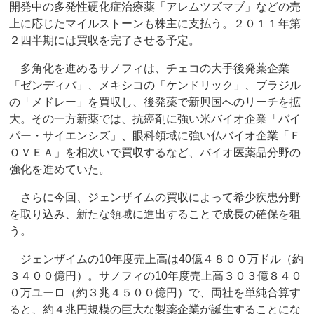
開発中の多発性硬化症治療薬「アレムツズマブ」などの売
上に応じたマイルストーンも株主に支払う。２０１１年第
２四半期には買収を完了させる予定。
多角化を進めるサノフィは、チェコの大手後発薬企業
「ゼンディバ」、メキシコの「ケンドリック」、ブラジル
の「メドレー」を買収し、後発薬で新興国へのリーチを拡
大。その一方新薬では、抗癌剤に強い米バイオ企業「バイ
パー・サイエンシズ」、眼科領域に強い仏バイオ企業「Ｆ
ＯＶＥＡ」を相次いで買収するなど、バイオ医薬品分野の
強化を進めていた。
さらに今回、ジェンザイムの買収によって希少疾患分野
を取り込み、新たな領域に進出することで成長の確保を狙
う。
ジェンザイムの10年度売上高は40億４８００万ドル（約
３４００億円）。サノフィの10年度売上高３０３億８４０
０万ユーロ（約３兆４５００億円）で、両社を単純合算す
ると、約４兆円規模の巨大な製薬企業が誕生することにな