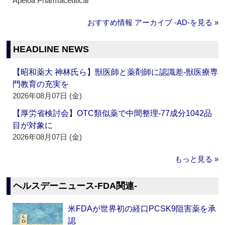
Apeloa Pharmaceutical
おすすめ情報 アーカイブ ‐AD‐を見る »
HEADLINE NEWS
【昭和薬大 神林氏ら】獣医師と薬剤師に認識差‐獣医療専
門教育の充実を
2026年08月07日 (金)
【厚労省検討会】OTC類似薬で中間整理‐77成分1042品
目が対象に
2026年08月07日 (金)
もっと見る »
ヘルスデーニュース‐FDA関連‐
米FDAが世界初の経口PCSK9阻害薬を承
認