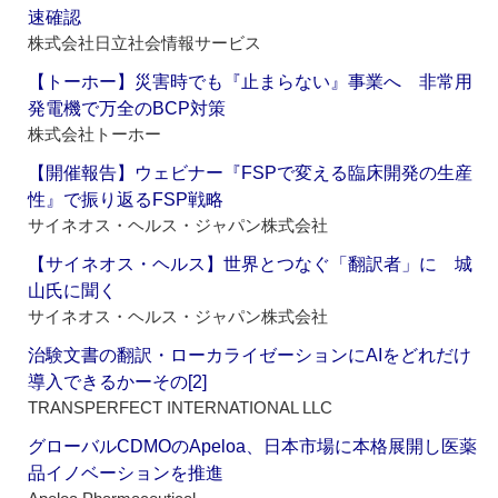
速確認
株式会社日立社会情報サービス
【トーホー】災害時でも『止まらない』事業へ 非常用
発電機で万全のBCP対策
株式会社トーホー
【開催報告】ウェビナー『FSPで変える臨床開発の生産
性』で振り返るFSP戦略
サイネオス・ヘルス・ジャパン株式会社
【サイネオス・ヘルス】世界とつなぐ「翻訳者」に 城
山氏に聞く
サイネオス・ヘルス・ジャパン株式会社
治験文書の翻訳・ローカライゼーションにAIをどれだけ
導入できるかーその[2]
TRANSPERFECT INTERNATIONAL LLC
グローバルCDMOのApeloa、日本市場に本格展開し医薬
品イノベーションを推進