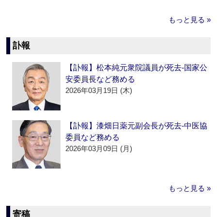
もっと見る »
訃報
【訃報】松本純元衆院議員が死去‐国家公
安委員長など務める
2026年03月19日 (木)
【訃報】漆畑日薬元副会長が死去‐中医協
委員など務める
2026年03月09日 (月)
もっと見る »
寄稿