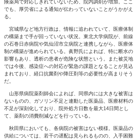
険薬局で対応しきれていないため、院内調剤が増加。ここ
でも、厚労省による通知が伝わっていないことがうかがえ
る。
宮城県など地方行政は、情報に追われていて、医療体制
の構築まで手が回っていない状況。東北大学病院が、前線
の石巻日赤病院や気仙沼市立病院と連携しながら、医療体
制の構築が進められている。眞野氏によれば、特に断水の
影響もあり、透析の患者が危険な状態という。また被災地
では今後、感染症への対応が緊急の課題となることが見込
まれており、経口抗菌剤や降圧剤等の必要性が高まりそう
だ。
山形県病院薬剤師会によれば、同県内には大きな被害は
ないものの、ガソリン不足と連動した医薬品、医療材料の
不足が深刻化しており、院外処方日数を最大14日間とし
て、薬剤の消費削減などを行っている。
秋田県においても、各病院の被害はない模様。医薬品の
供給については、若干の遅配は見られるものの、入手困難