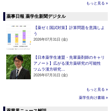
もっと見る »
薬事日報 薬学生新聞デジタル
【薬ゼミ国試対策】計算問題を意識しよ
う
2026年07月31日 (金)
【日本薬学生連盟・先輩薬剤師のキャリ
アノート】広がる漢方薬研究の可能性
ツムラ漢方研究…
2026年07月31日 (金)
もっと見る »
薬学生向け書籍 »
薬業界ニュース解説