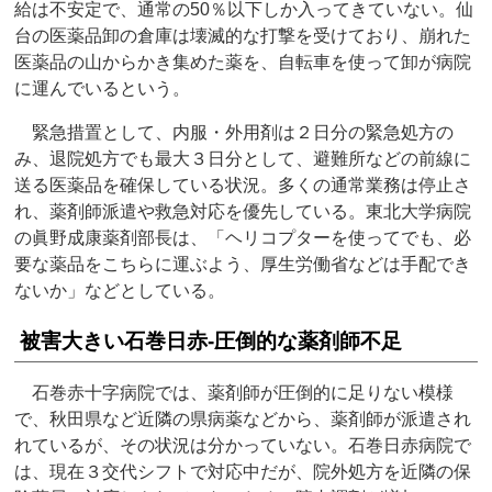
給は不安定で、通常の50％以下しか入ってきていない。仙
台の医薬品卸の倉庫は壊滅的な打撃を受けており、崩れた
医薬品の山からかき集めた薬を、自転車を使って卸が病院
に運んでいるという。
緊急措置として、内服・外用剤は２日分の緊急処方の
み、退院処方でも最大３日分として、避難所などの前線に
送る医薬品を確保している状況。多くの通常業務は停止さ
れ、薬剤師派遣や救急対応を優先している。東北大学病院
の眞野成康薬剤部長は、「ヘリコプターを使ってでも、必
要な薬品をこちらに運ぶよう、厚生労働省などは手配でき
ないか」などとしている。
被害大きい石巻日赤‐圧倒的な薬剤師不足
石巻赤十字病院では、薬剤師が圧倒的に足りない模様
で、秋田県など近隣の県病薬などから、薬剤師が派遣され
れているが、その状況は分かっていない。石巻日赤病院で
は、現在３交代シフトで対応中だが、院外処方を近隣の保