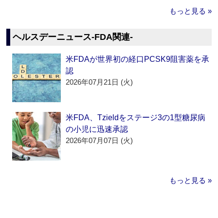
もっと見る »
ヘルスデーニュース‐FDA関連‐
米FDAが世界初の経口PCSK9阻害薬を承
認
2026年07月21日 (火)
米FDA、Tzieldをステージ3の1型糖尿病
の小児に迅速承認
2026年07月07日 (火)
もっと見る »