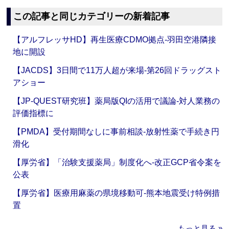
この記事と同じカテゴリーの新着記事
【アルフレッサHD】再生医療CDMO拠点‐羽田空港隣接
地に開設
【JACDS】3日間で11万人超が来場‐第26回ドラッグスト
アショー
【JP-QUEST研究班】薬局版QIの活用で議論‐対人業務の
評価指標に
【PMDA】受付期間なしに事前相談‐放射性薬で手続き円
滑化
【厚労省】「治験支援薬局」制度化へ‐改正GCP省令案を
公表
【厚労省】医療用麻薬の県境移動可‐熊本地震受け特例措
置
もっと見る »