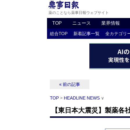
薬のことなら薬事日報ウェブサイト
TOP
ニュース
業界情報
総合TOP
新着記事一覧
全カテゴリ
« 前の記事
TOP
>
HEADLINE NEWS
∨
【東日本大震災】製薬各