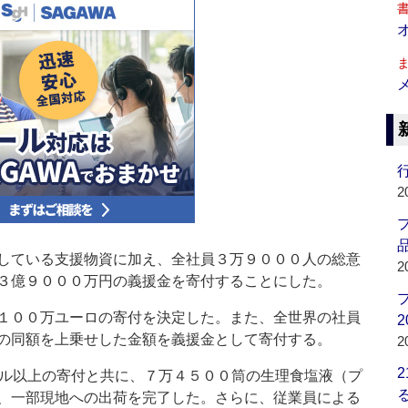
行
2
品
している支援物資に加え、全社員３万９０００人の総意
2
３億９０００万円の義援金を寄付することにした。
１００万ユーロの寄付を決定した。また、全世界の社員
2
の同額を上乗せした金額を義援金として寄付する。
2
ドル以上の寄付と共に、７万４５００筒の生理食塩液（プ
、一部現地への出荷を完了した。さらに、従業員による