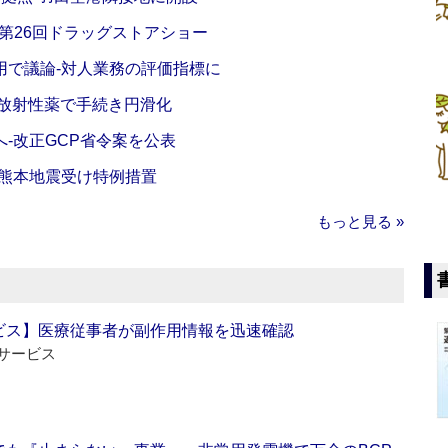
‐第26回ドラッグストアショー
活用で議論‐対人業務の評価指標に
‐放射性薬で手続き円滑化
‐改正GCP省令案を公表
‐熊本地震受け特例措置
もっと見る »
ビス】医療従事者が副作用情報を迅速確認
サービス