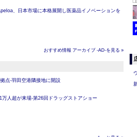
Apeloa、日本市場に本格展開し医薬品イノベーションを
おすすめ情報 アーカイブ ‐AD‐を見る »
O拠点‐羽田空港隣接地に開設
11万人超が来場‐第26回ドラッグストアショー