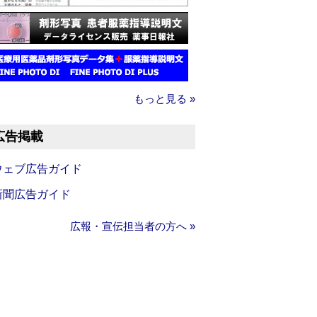
もっと見る »
広告掲載
ウェブ広告ガイド
新聞広告ガイド
広報・宣伝担当者の方へ »