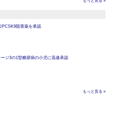
もっと見る »
口PCSK9阻害薬を承認
をステージ3の1型糖尿病の小児に迅速承認
もっと見る »