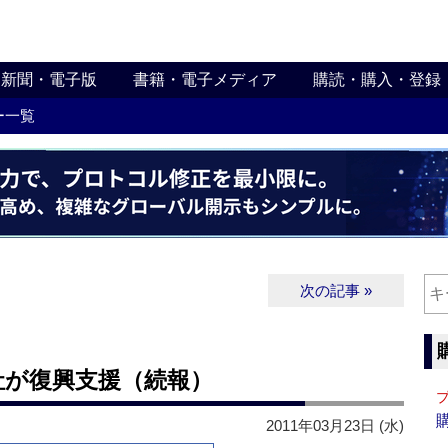
新聞・電子版
書籍・電子メディア
購読・購入・登録
ー一覧
次の記事 »
社が復興支援（続報）
2011年03月23日 (水)