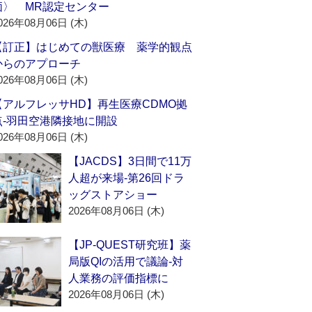
価〉 MR認定センター
026年08月06日 (木)
【訂正】はじめての獣医療 薬学的観点
からのアプローチ
026年08月06日 (木)
【アルフレッサHD】再生医療CDMO拠
点‐羽田空港隣接地に開設
026年08月06日 (木)
【JACDS】3日間で11万
人超が来場‐第26回ドラ
ッグストアショー
2026年08月06日 (木)
【JP-QUEST研究班】薬
局版QIの活用で議論‐対
人業務の評価指標に
2026年08月06日 (木)