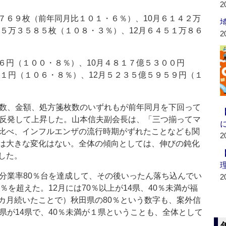
2
６９枚（前年同月比１０１・６％）、10月６１４２万
２５万３５８５枚（１０８・３％）、12月６４５１万８６
2
円（１００・８％）、10月４８１７億５３００円
８１円（１０６・８％）、12月５２３５億５９５９円（１
数、金額、処方箋枚数のいずれもが前年同月を下回って
く反発して上昇した。山本信夫副会長は、「三つ揃ってマ
比べ、インフルエンザの流行時期がずれたことなども関
2
は大きな変化はない。全体の傾向としては、伸びの鈍化
した。
分業率80％台を達成して、その後いったん落ち込んでい
2
％を超えた。12月には70％以上が14県、40％未満が福
カ月続いたことで）秋田県の80％という数字も、案外信
県が14県で、40％未満が１県ということも、全体として