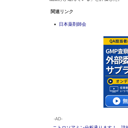
関連リンク
日本薬剤師会
‐AD‐
ニトロソアミン分析承ります！ 詳