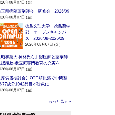
026年08月07日 (金)
埼玉県病院薬剤師会 研修会 2026/09
026年08月07日 (金)
徳島文理大学 徳島薬学
部 オープンキャンパ
ス 2026/08-2026/09
2026年08月07日 (金)
【昭和薬大 神林氏ら】獣医師と薬剤師
に認識差‐獣医療専門教育の充実を
026年08月07日 (金)
【厚労省検討会】OTC類似薬で中間整
理‐77成分1042品目が対象に
026年08月07日 (金)
もっと見る »