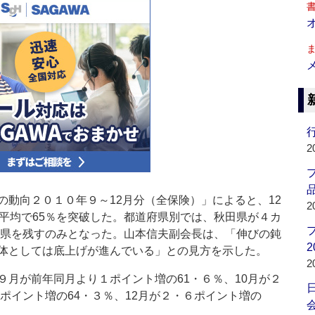
行
2
品
動向２０１０年９～12月分（全保険）」によると、12
2
国平均で65％を突破した。都道府県別では、秋田県が４カ
福井県を残すのみとなった。山本信夫副会長は、「伸びの鈍
2
体としては底上げが進んでいる」との見方を示した。
2
月が前年同月より１ポイント増の61・６％、10月が２
９ポイント増の64・３％、12月が２・６ポイント増の
会