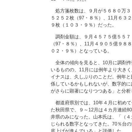
処方箋枚数は、９月が５６８０万３７
５２５２枚（97・８％）、11月６３
９枚（１０３・９％）だった。
調剤金額は、９月４５７５億５５７６
（97・８％）、11月４９０５億９８
０２・９％）となっている。
全体の傾向を見ると、10月に調剤件
いるものの、11月には例年より大き
イナスは、久しぶりのことだ。例年と
係しているかもしれないが、数字的に
がさらに顕著になりつつある」と分析
都道府県別では、10年４月に初めて
た秋田県で、９～12月は４カ月連続80
井県のみになった。山本氏は、「（４
じられる数字となってきた。70％台の
底上げが進んでいる」と評価した。