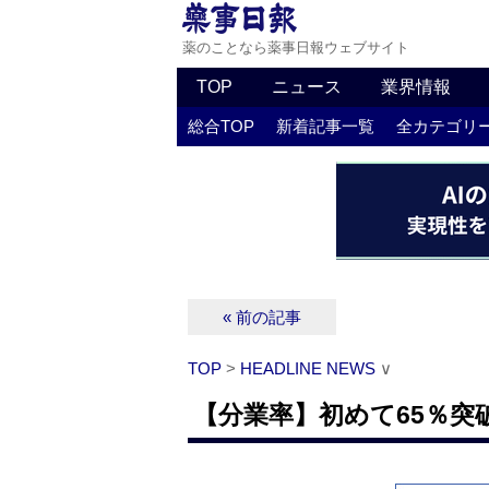
薬のことなら薬事日報ウェブサイト
TOP
ニュース
業界情報
総合TOP
新着記事一覧
全カテゴリ
« 前の記事
TOP
>
HEADLINE NEWS
∨
【分業率】初めて65％突