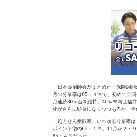
日本薬剤師会がまとめた「保険調剤の
月の分業率は65・４％で、初めて全
月連続80％台を維持。40％未満は
化がさらに顕著になりつつあるが、全
処方せん受取率、いわゆる分業率は９
ポイント増の63・１％、11月が２・
65・４％だった。