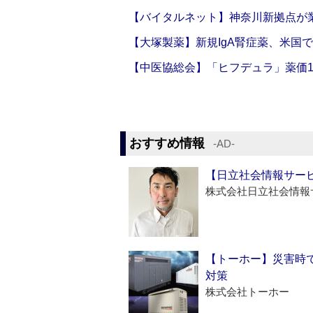
【バイタルネット】神奈川新拠点が業
【大塚製薬】新規IgA腎症薬、米国
【中医協総会】「ヒフデュラ」薬価1
おすすめ情報
‐AD‐
【日立社会情報サー
株式会社日立社会情報
【トーホー】災害時
対策
株式会社トーホー