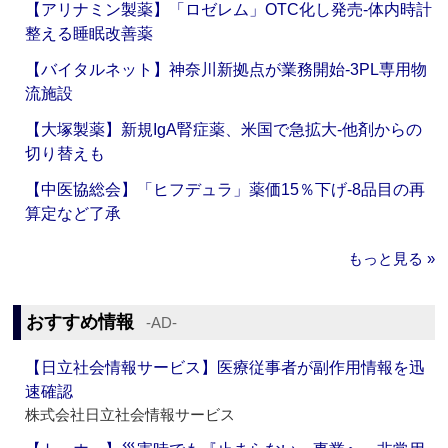
【アリナミン製薬】「ロゼレム」OTC化し発売‐体内時計
整える睡眠改善薬
【バイタルネット】神奈川新拠点が業務開始‐3PL専用物
流施設
【大塚製薬】新規IgA腎症薬、米国で急拡大‐他剤からの
切り替えも
【中医協総会】「ヒフデュラ」薬価15％下げ‐8品目の再
算定など了承
もっと見る »
おすすめ情報
‐AD‐
【日立社会情報サービス】医療従事者が副作用情報を迅
速確認
株式会社日立社会情報サービス