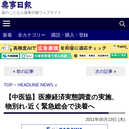
薬のことなら薬事日報ウェブサイト
新着
全カテゴリー
購読・購入・登録
« 前の記事
次の記事 »
TOP
>
HEADLINE NEWS
∨
【中医協】医療経済実態調査の実施、
物別れ‐近く緊急総会で決着へ
2011年05月19日 (木)