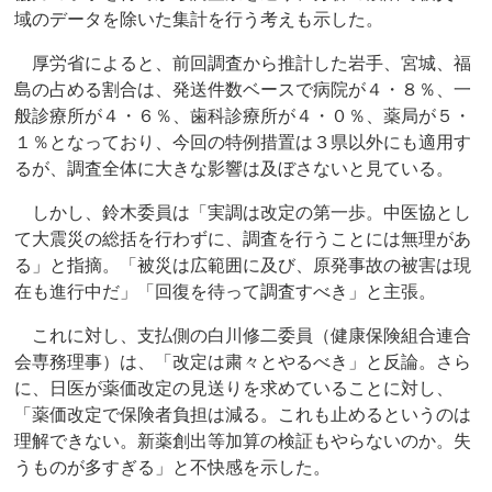
域のデータを除いた集計を行う考えも示した。
厚労省によると、前回調査から推計した岩手、宮城、福
島の占める割合は、発送件数ベースで病院が４・８％、一
般診療所が４・６％、歯科診療所が４・０％、薬局が５・
１％となっており、今回の特例措置は３県以外にも適用す
るが、調査全体に大きな影響は及ぼさないと見ている。
しかし、鈴木委員は「実調は改定の第一歩。中医協とし
て大震災の総括を行わずに、調査を行うことには無理があ
る」と指摘。「被災は広範囲に及び、原発事故の被害は現
在も進行中だ」「回復を待って調査すべき」と主張。
これに対し、支払側の白川修二委員（健康保険組合連合
会専務理事）は、「改定は粛々とやるべき」と反論。さら
に、日医が薬価改定の見送りを求めていることに対し、
「薬価改定で保険者負担は減る。これも止めるというのは
理解できない。新薬創出等加算の検証もやらないのか。失
うものが多すぎる」と不快感を示した。