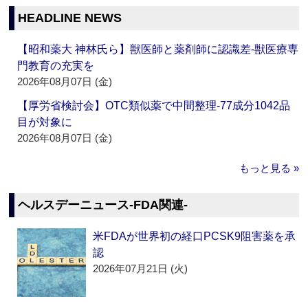
HEADLINE NEWS
【昭和薬大 神林氏ら】獣医師と薬剤師に認識差‐獣医療専
門教育の充実を
2026年08月07日 (金)
【厚労省検討会】OTC類似薬で中間整理‐77成分1042品
目が対象に
2026年08月07日 (金)
もっと見る »
ヘルスデーニュース‐FDA関連‐
米FDAが世界初の経口PCSK9阻害薬を承
認
2026年07月21日 (火)