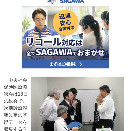
中央社会
保険医療協
議会は18日
の総会で、
次期診療報
酬改定の基
礎データを
収集する医