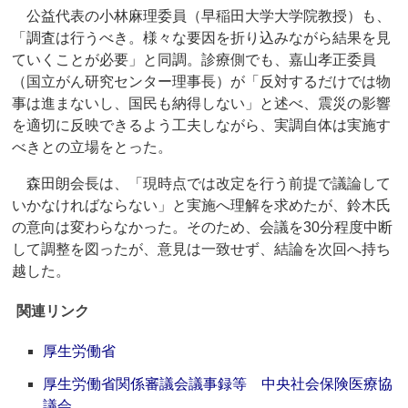
公益代表の小林麻理委員（早稲田大学大学院教授）も、
「調査は行うべき。様々な要因を折り込みながら結果を見
ていくことが必要」と同調。診療側でも、嘉山孝正委員
（国立がん研究センター理事長）が「反対するだけでは物
事は進まないし、国民も納得しない」と述べ、震災の影響
を適切に反映できるよう工夫しながら、実調自体は実施す
べきとの立場をとった。
森田朗会長は、「現時点では改定を行う前提で議論して
いかなければならない」と実施へ理解を求めたが、鈴木氏
の意向は変わらなかった。そのため、会議を30分程度中断
して調整を図ったが、意見は一致せず、結論を次回へ持ち
越した。
関連リンク
厚生労働省
厚生労働省関係審議会議事録等 中央社会保険医療協
議会