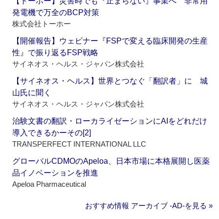
【トーホー】災害時でも『止まらない』事業へ 非常用
発電機で万全のBCP対策
株式会社トーホー
【開催報告】ウェビナー『FSPで変える臨床開発の生産
性』で振り返るFSP戦略
サイネオス・ヘルス・ジャパン株式会社
【サイネオス・ヘルス】世界とつなぐ「翻訳者」に 城
山氏に聞く
サイネオス・ヘルス・ジャパン株式会社
治験文書の翻訳・ローカライゼーションにAIをどれだけ
導入できるかーその[2]
TRANSPERFECT INTERNATIONAL LLC
グローバルCDMOのApeloa、日本市場に本格展開し医薬
品イノベーションを推進
Apeloa Pharmaceutical
おすすめ情報 アーカイブ ‐AD‐を見る »