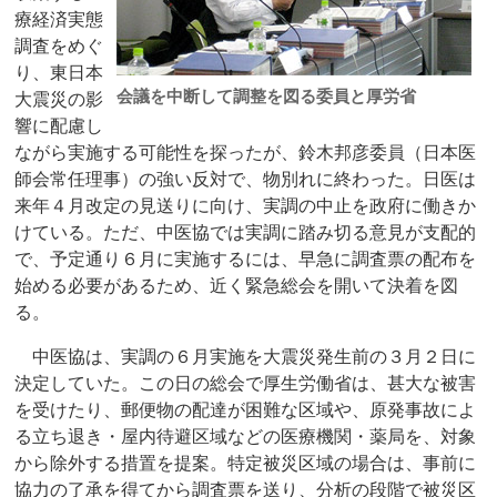
療経済実態
調査をめぐ
り、東日本
会議を中断して調整を図る委員と厚労省
大震災の影
響に配慮し
ながら実施する可能性を探ったが、鈴木邦彦委員（日本医
師会常任理事）の強い反対で、物別れに終わった。日医は
来年４月改定の見送りに向け、実調の中止を政府に働きか
けている。ただ、中医協では実調に踏み切る意見が支配的
で、予定通り６月に実施するには、早急に調査票の配布を
始める必要があるため、近く緊急総会を開いて決着を図
る。
中医協は、実調の６月実施を大震災発生前の３月２日に
決定していた。この日の総会で厚生労働省は、甚大な被害
を受けたり、郵便物の配達が困難な区域や、原発事故によ
る立ち退き・屋内待避区域などの医療機関・薬局を、対象
から除外する措置を提案。特定被災区域の場合は、事前に
協力の了承を得てから調査票を送り、分析の段階で被災区