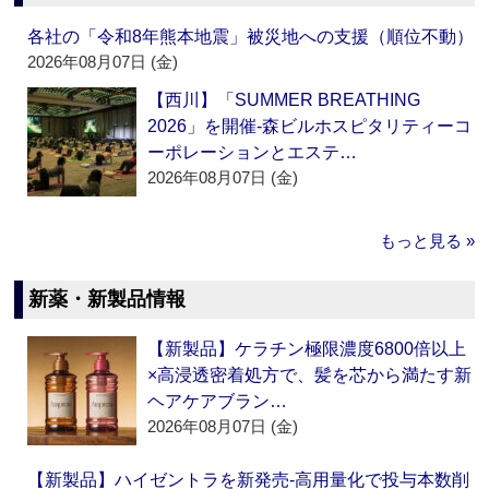
各社の「令和8年熊本地震」被災地への支援（順位不動）
2026年08月07日 (金)
【西川】「SUMMER BREATHING
2026」を開催‐森ビルホスピタリティーコ
ーポレーションとエステ…
2026年08月07日 (金)
もっと見る »
新薬・新製品情報
【新製品】ケラチン極限濃度6800倍以上
×高浸透密着処方で、髪を芯から満たす新
ヘアケアブラン…
2026年08月07日 (金)
【新製品】ハイゼントラを新発売‐高用量化で投与本数削