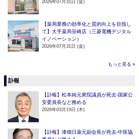
2026年07月31日 (金)
【薬局業務の効率化と質的向上を目指し
て】大手薬局笹崎店（三菱電機デジタル
イノベーション）
2026年07月31日 (金)
もっと見る »
訃報
【訃報】松本純元衆院議員が死去‐国家公
安委員長など務める
2026年03月19日 (木)
【訃報】漆畑日薬元副会長が死去‐中医協