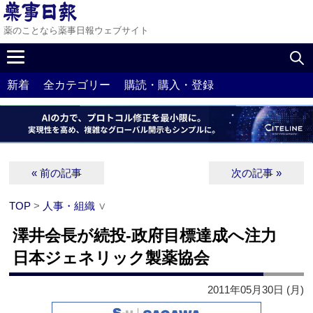
薬のことなら薬事日報ウェブサイト
新着
全カテゴリー
購読・購入・登録
« 前の記事
次の記事 »
TOP
>
人事・組織
∨
澤井会長が続投‐政府目標達成へ注力
日本ジェネリック製薬協会
2011年05月30日 (月)