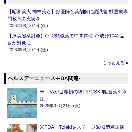
【昭和薬大 神林氏ら】獣医師と薬剤師に認識差‐獣医療専
門教育の充実を
2026年08月07日 (金)
【厚労省検討会】OTC類似薬で中間整理‐77成分1042品
目が対象に
2026年08月07日 (金)
もっと見る »
ヘルスデーニュース‐FDA関連‐
米FDAが世界初の経口PCSK9阻害薬を承
認
2026年07月21日 (火)
米FDA、Tzieldをステージ3の1型糖尿病