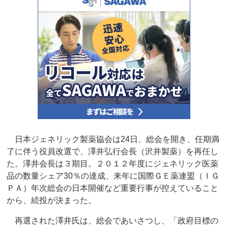
日本ジェネリック製薬協会は24日、総会を開き、任期満
了に伴う役員改選で、澤井弘行会長（沢井製薬）を再任し
た。澤井会長は３期目。２０１２年度にジェネリック医薬
品の数量シェア30％の達成、来年に国際ＧＥ薬連盟（ＩＧ
ＰＡ）年次総会の日本開催など重要行事が控えていること
から、続投が決まった。
再選された澤井氏は、総会であいさつし、「政府目標の