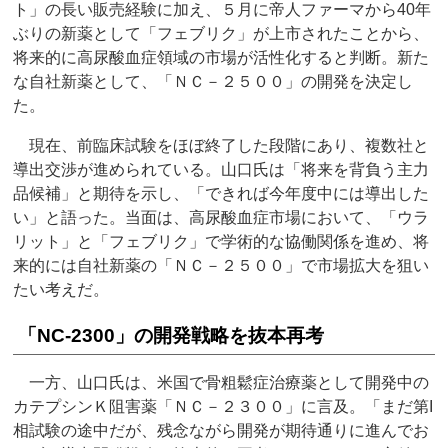
ト」の長い販売経験に加え、５月に帝人ファーマから40年
ぶりの新薬として「フェブリク」が上市されたことから、
将来的に高尿酸血症領域の市場が活性化すると判断。新た
な自社新薬として、「ＮＣ－２５００」の開発を決定し
た。
現在、前臨床試験をほぼ終了した段階にあり、複数社と
導出交渉が進められている。山口氏は「将来を背負う主力
品候補」と期待を示し、「できれば今年度中には導出した
い」と語った。当面は、高尿酸血症市場において、「ウラ
リット」と「フェブリク」で学術的な協働関係を進め、将
来的には自社新薬の「ＮＣ－２５００」で市場拡大を狙い
たい考えだ。
「NC-2300」の開発戦略を抜本再考
一方、山口氏は、米国で骨粗鬆症治療薬として開発中の
カテプシンＫ阻害薬「ＮＣ－２３００」に言及。「まだ第I
相試験の途中だが、残念ながら開発が期待通りに進んでお