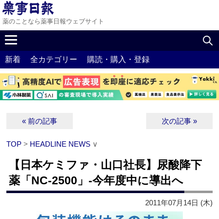
薬のことなら薬事日報ウェブサイト
新着
全カテゴリー
購読・購入・登録
« 前の記事
次の記事 »
TOP
>
HEADLINE NEWS
∨
【日本ケミファ・山口社長】尿酸降下
薬「NC-2500」‐今年度中に導出へ
2011年07月14日 (木)