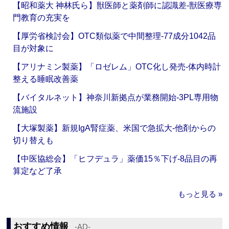
【昭和薬大 神林氏ら】獣医師と薬剤師に認識差‐獣医療専
門教育の充実を
【厚労省検討会】OTC類似薬で中間整理‐77成分1042品
目が対象に
【アリナミン製薬】「ロゼレム」OTC化し発売‐体内時計
整える睡眠改善薬
【バイタルネット】神奈川新拠点が業務開始‐3PL専用物
流施設
【大塚製薬】新規IgA腎症薬、米国で急拡大‐他剤からの
切り替えも
【中医協総会】「ヒフデュラ」薬価15％下げ‐8品目の再
算定など了承
もっと見る »
おすすめ情報
‐AD‐