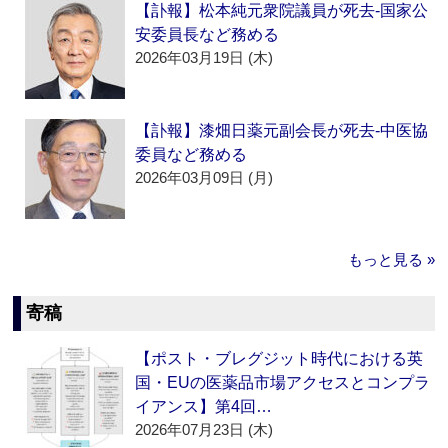
【訃報】松本純元衆院議員が死去‐国家公
安委員長など務める
2026年03月19日 (木)
【訃報】漆畑日薬元副会長が死去‐中医協
委員など務める
2026年03月09日 (月)
もっと見る »
寄稿
【ポスト・ブレグジット時代における英
国・EUの医薬品市場アクセスとコンプラ
イアンス】第4回…
2026年07月23日 (木)