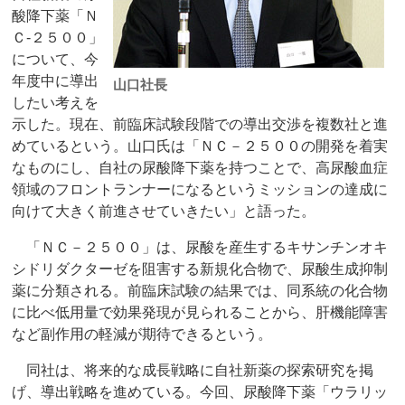
酸降下薬「Ｎ
Ｃ‐２５００」
について、今
年度中に導出
山口社長
したい考えを
示した。現在、前臨床試験段階での導出交渉を複数社と進
めているという。山口氏は「ＮＣ－２５００の開発を着実
なものにし、自社の尿酸降下薬を持つことで、高尿酸血症
領域のフロントランナーになるというミッションの達成に
向けて大きく前進させていきたい」と語った。
「ＮＣ－２５００」は、尿酸を産生するキサンチンオキ
シドリダクターゼを阻害する新規化合物で、尿酸生成抑制
薬に分類される。前臨床試験の結果では、同系統の化合物
に比べ低用量で効果発現が見られることから、肝機能障害
など副作用の軽減が期待できるという。
同社は、将来的な成長戦略に自社新薬の探索研究を掲
げ、導出戦略を進めている。今回、尿酸降下薬「ウラリッ