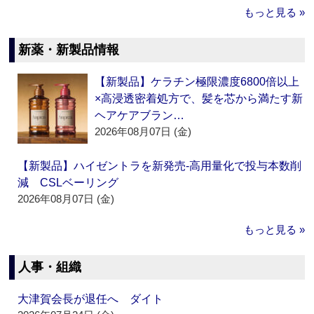
もっと見る »
新薬・新製品情報
【新製品】ケラチン極限濃度6800倍以上
×高浸透密着処方で、髪を芯から満たす新
ヘアケアブラン…
2026年08月07日 (金)
【新製品】ハイゼントラを新発売‐高用量化で投与本数削
減 CSLベーリング
2026年08月07日 (金)
もっと見る »
人事・組織
大津賀会長が退任へ ダイト