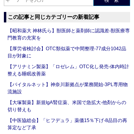
検 索
この記事と同じカテゴリーの新着記事
【昭和薬大 神林氏ら】獣医師と薬剤師に認識差‐獣医療専
門教育の充実を
【厚労省検討会】OTC類似薬で中間整理‐77成分1042品
目が対象に
【アリナミン製薬】「ロゼレム」OTC化し発売‐体内時計
整える睡眠改善薬
【バイタルネット】神奈川新拠点が業務開始‐3PL専用物
流施設
【大塚製薬】新規IgA腎症薬、米国で急拡大‐他剤からの
切り替えも
【中医協総会】「ヒフデュラ」薬価15％下げ‐8品目の再
算定など了承