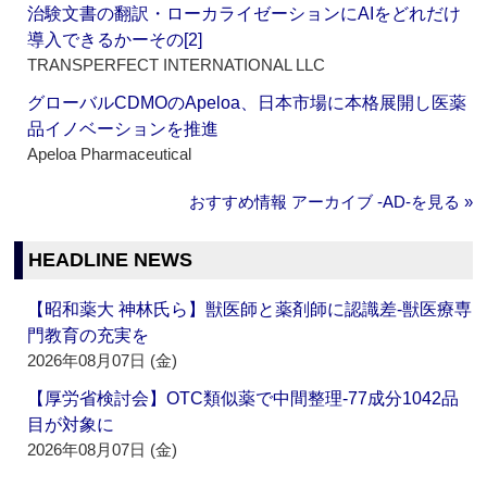
治験文書の翻訳・ローカライゼーションにAIをどれだけ
導入できるかーその[2]
TRANSPERFECT INTERNATIONAL LLC
グローバルCDMOのApeloa、日本市場に本格展開し医薬
品イノベーションを推進
Apeloa Pharmaceutical
おすすめ情報 アーカイブ ‐AD‐を見る »
HEADLINE NEWS
【昭和薬大 神林氏ら】獣医師と薬剤師に認識差‐獣医療専
門教育の充実を
2026年08月07日 (金)
【厚労省検討会】OTC類似薬で中間整理‐77成分1042品
目が対象に
2026年08月07日 (金)