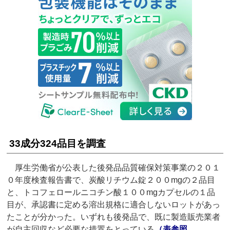
33成分324品目を調査
厚生労働省が公表した後発品品質確保対策事業の２０１
０年度検査報告書で、炭酸リチウム錠２００mgの２品目
と、トコフェロールニコチン酸１００mgカプセルの１品
目が、承認書に定める溶出規格に適合しないロットがあっ
たことが分かった。いずれも後発品で、既に製造販売業者
が自主回収など必要な措置をとっている
（表参照