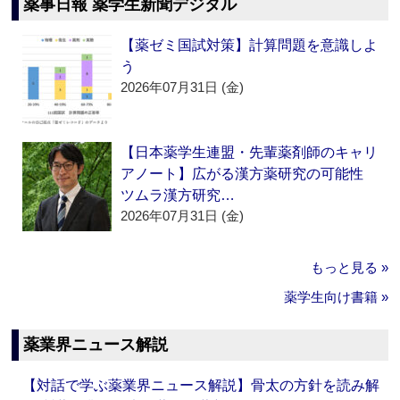
薬事日報 薬学生新聞デジタル
【薬ゼミ国試対策】計算問題を意識しよ
う
2026年07月31日 (金)
【日本薬学生連盟・先輩薬剤師のキャリ
アノート】広がる漢方薬研究の可能性
ツムラ漢方研究…
2026年07月31日 (金)
もっと見る »
薬学生向け書籍 »
薬業界ニュース解説
【対話で学ぶ薬業界ニュース解説】骨太の方針を読み解