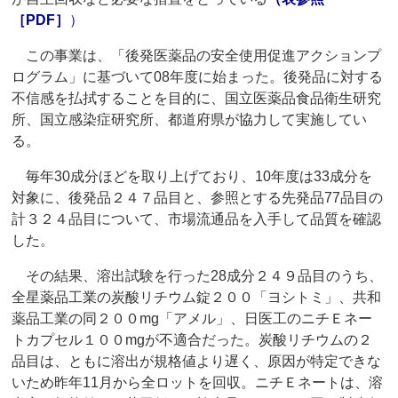
［PDF］
）
この事業は、「後発医薬品の安全使用促進アクションプ
ログラム」に基づいて08年度に始まった。後発品に対する
不信感を払拭することを目的に、国立医薬品食品衛生研究
所、国立感染症研究所、都道府県が協力して実施してい
る。
毎年30成分ほどを取り上げており、10年度は33成分を
対象に、後発品２４７品目と、参照とする先発品77品目の
計３２４品目について、市場流通品を入手して品質を確認
した。
その結果、溶出試験を行った28成分２４９品目のうち、
全星薬品工業の炭酸リチウム錠２００「ヨシトミ」、共和
薬品工業の同２００mg「アメル」、日医工のニチＥネー
トカプセル１００mgが不適合だった。炭酸リチウムの２
品目は、ともに溶出が規格値より遅く、原因が特定できな
いため昨年11月から全ロットを回収。ニチＥネートは、溶