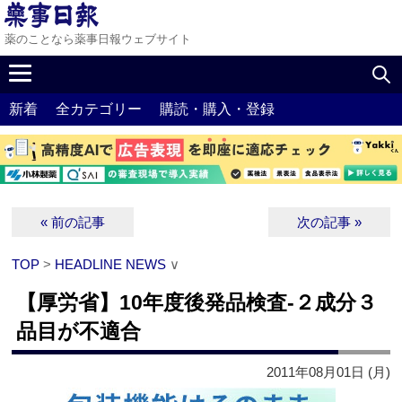
薬のことなら薬事日報ウェブサイト
新着
全カテゴリー
購読・購入・登録
« 前の記事
次の記事 »
TOP
>
HEADLINE NEWS
∨
【厚労省】10年度後発品検査‐２成分３
品目が不適合
2011年08月01日 (月)