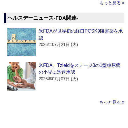
もっと見る »
ヘルスデーニュース‐FDA関連‐
米FDAが世界初の経口PCSK9阻害薬を承
認
2026年07月21日 (火)
米FDA、Tzieldをステージ3の1型糖尿病
の小児に迅速承認
2026年07月07日 (火)
もっと見る »