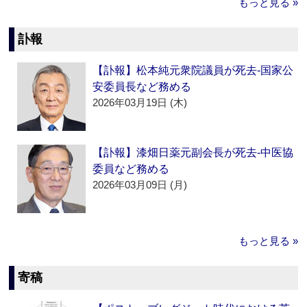
もっと見る »
訃報
【訃報】松本純元衆院議員が死去‐国家公
安委員長など務める
2026年03月19日 (木)
【訃報】漆畑日薬元副会長が死去‐中医協
委員など務める
2026年03月09日 (月)
もっと見る »
寄稿