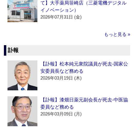
て】大手薬局笹崎店（三菱電機デジタル
イノベーション）
2026年07月31日 (金)
もっと見る »
訃報
【訃報】松本純元衆院議員が死去‐国家公
安委員長など務める
2026年03月19日 (木)
【訃報】漆畑日薬元副会長が死去‐中医協
委員など務める
2026年03月09日 (月)