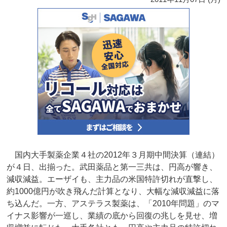
国内大手製薬企業４社の2012年３月期中間決算（連結）
が４日、出揃った。武田薬品と第一三共は、円高が響き、
減収減益。エーザイも、主力品の米国特許切れが直撃し、
約1000億円が吹き飛んだ計算となり、大幅な減収減益に落
ち込んだ。一方、アステラス製薬は、「2010年問題」のマ
イナス影響が一巡し、業績の底から回復の兆しを見せ、増