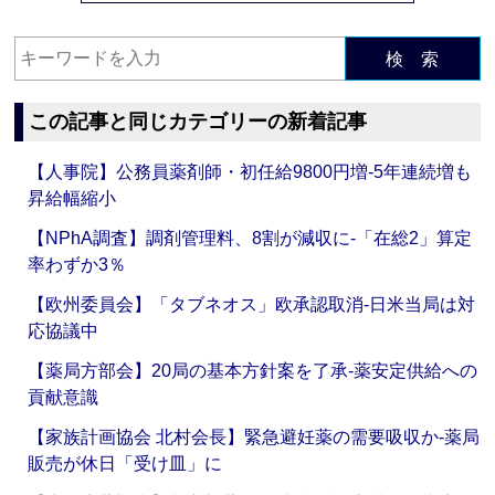
検 索
この記事と同じカテゴリーの新着記事
【人事院】公務員薬剤師・初任給9800円増‐5年連続増も
昇給幅縮小
【NPhA調査】調剤管理料、8割が減収に‐「在総2」算定
率わずか3％
【欧州委員会】「タブネオス」欧承認取消‐日米当局は対
応協議中
【薬局方部会】20局の基本方針案を了承‐薬安定供給への
貢献意識
【家族計画協会 北村会長】緊急避妊薬の需要吸収か‐薬局
販売が休日「受け皿」に