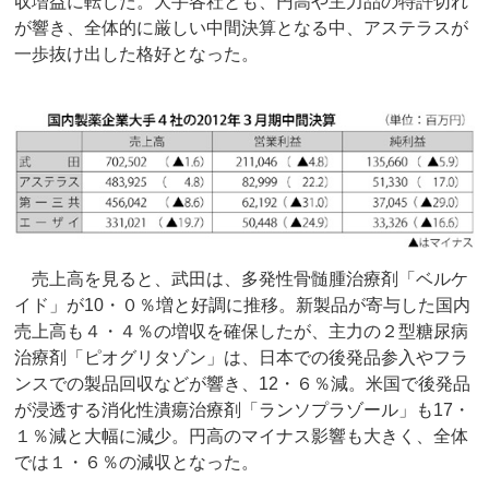
収増益に転じた。大手各社とも、円高や主力品の特許切れ
が響き、全体的に厳しい中間決算となる中、アステラスが
一歩抜け出した格好となった。
売上高を見ると、武田は、多発性骨髄腫治療剤「ベルケ
イド」が10・０％増と好調に推移。新製品が寄与した国内
売上高も４・４％の増収を確保したが、主力の２型糖尿病
治療剤「ピオグリタゾン」は、日本での後発品参入やフラ
ンスでの製品回収などが響き、12・６％減。米国で後発品
が浸透する消化性潰瘍治療剤「ランソプラゾール」も17・
１％減と大幅に減少。円高のマイナス影響も大きく、全体
では１・６％の減収となった。