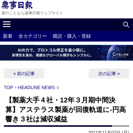
薬のことなら薬事日報ウェブサイト
新着
全カテゴリー
購読・購入・登録
« 前の記事
次の記事 »
TOP
>
HEADLINE NEWS
∨
【製薬大手４社・12年３月期中間決
算】アステラス製薬が回復軌道に‐円高
響き３社は減収減益
2011年11月07日 (月)