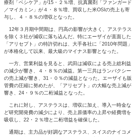
療剤「ベシケア」が15・２％増、抗真菌剤「ファンガード
／マイカミン」が４・８％増、買収した米OSIの売上も寄
与し、４・８％の増収となった。
12年３月期中間期は、円高の影響が大きく、アステラス
を除く３社が減収に落ち込んだ。特にエーザイが直面した
「アリセプト」の特許切れは、大手各社に「2010年問題」
が本格化して以来、最大級のマイナス影響となった。
一方、営業利益を見ると、武田は減収による売上総利益
の減少が響き、４・８％の減益。第一三共はランバクシー
の売上減が響き、31・０％の減益となった。エーザイも販
管費の圧縮に努めたが、「アリセプト」の大幅な売上減が
響き、24・９％の二桁減益となった。
これに対し、アステラスは、増収に加え、導入一時金な
ど研究開発費の減少により、売上原価率の上昇や経費増を
吸収し、22・２％増と二桁増益を確保した。
通期は、主力品が好調なアステラス、スイスのナイコメ