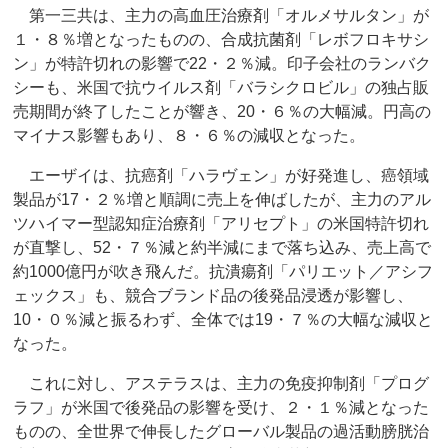
第一三共は、主力の高血圧治療剤「オルメサルタン」が
１・８％増となったものの、合成抗菌剤「レボフロキサシ
ン」が特許切れの影響で22・２％減。印子会社のランバク
シーも、米国で抗ウイルス剤「バラシクロビル」の独占販
売期間が終了したことが響き、20・６％の大幅減。円高の
マイナス影響もあり、８・６％の減収となった。
エーザイは、抗癌剤「ハラヴェン」が好発進し、癌領域
製品が17・２％増と順調に売上を伸ばしたが、主力のアル
ツハイマー型認知症治療剤「アリセプト」の米国特許切れ
が直撃し、52・７％減と約半減にまで落ち込み、売上高で
約1000億円が吹き飛んだ。抗潰瘍剤「パリエット／アシフ
ェックス」も、競合ブランド品の後発品浸透が影響し、
10・０％減と振るわず、全体では19・７％の大幅な減収と
なった。
これに対し、アステラスは、主力の免疫抑制剤「プログ
ラフ」が米国で後発品の影響を受け、２・１％減となった
ものの、全世界で伸長したグローバル製品の過活動膀胱治