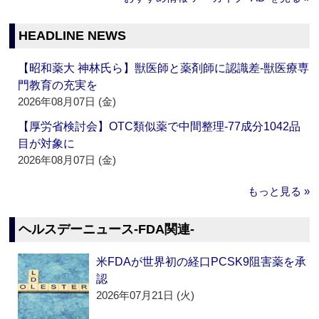
HEADLINE NEWS
【昭和薬大 神林氏ら】獣医師と薬剤師に認識差‐獣医療専
門教育の充実を
2026年08月07日 (金)
【厚労省検討会】OTC類似薬で中間整理‐77成分1042品
目が対象に
2026年08月07日 (金)
もっと見る »
ヘルスデーニュース‐FDA関連‐
米FDAが世界初の経口PCSK9阻害薬を承
認
2026年07月21日 (火)