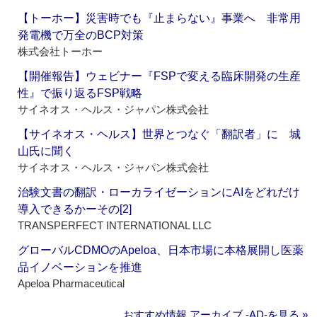
【トーホー】災害時でも『止まらない』事業へ 非常用
発電機で万全のBCP対策
株式会社トーホー
【開催報告】ウェビナー『FSPで変える臨床開発の生産
性』で振り返るFSP戦略
サイネオス・ヘルス・ジャパン株式会社
【サイネオス・ヘルス】世界とつなぐ「翻訳者」に 城
山氏に聞く
サイネオス・ヘルス・ジャパン株式会社
治験文書の翻訳・ローカライゼーションにAIをどれだけ
導入できるかーその[2]
TRANSPERFECT INTERNATIONAL LLC
グローバルCDMOのApeloa、日本市場に本格展開し医薬
品イノベーションを推進
Apeloa Pharmaceutical
おすすめ情報 アーカイブ ‐AD‐を見る »