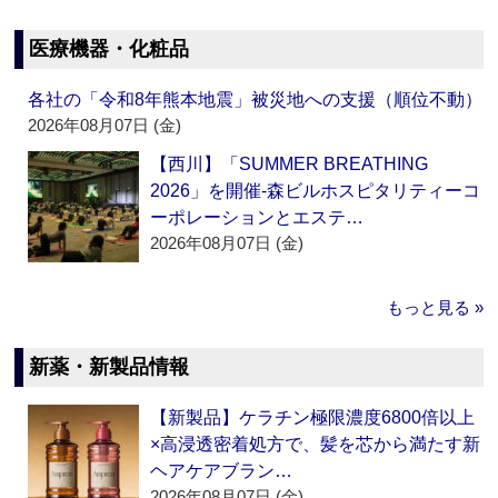
医療機器・化粧品
各社の「令和8年熊本地震」被災地への支援（順位不動）
2026年08月07日 (金)
【西川】「SUMMER BREATHING
2026」を開催‐森ビルホスピタリティーコ
ーポレーションとエステ…
2026年08月07日 (金)
もっと見る »
新薬・新製品情報
【新製品】ケラチン極限濃度6800倍以上
×高浸透密着処方で、髪を芯から満たす新
ヘアケアブラン…
2026年08月07日 (金)