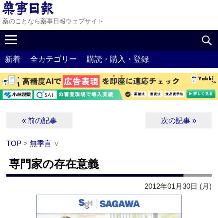
薬のことなら薬事日報ウェブサイト
新着
全カテゴリー
購読・購入・登録
« 前の記事
次の記事 »
TOP
>
無季言
∨
専門家の存在意義
2012年01月30日 (月)