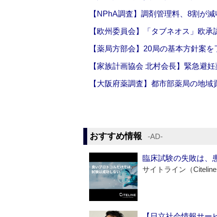
【NPhA調査】調剤管理料、8割が減
【欧州委員会】「タブネオス」欧承
【薬局方部会】20局の基本方針案を
【家族計画協会 北村会長】緊急避妊
【大阪府薬調査】都市部薬局の地域
おすすめ情報
‐AD‐
臨床試験の失敗は、
サイトライン（Citelin
【日立社会情報サー