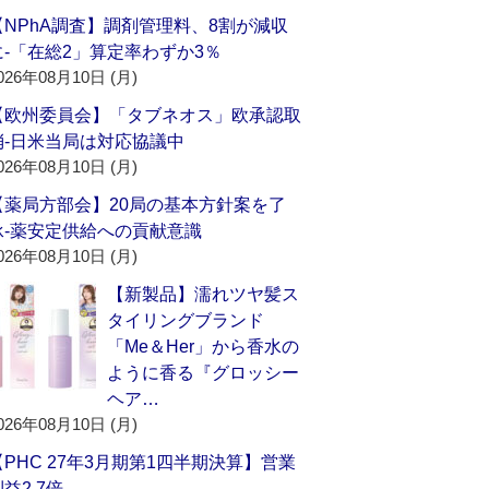
【NPhA調査】調剤管理料、8割が減収
に‐「在総2」算定率わずか3％
026年08月10日 (月)
【欧州委員会】「タブネオス」欧承認取
消‐日米当局は対応協議中
026年08月10日 (月)
【薬局方部会】20局の基本方針案を了
承‐薬安定供給への貢献意識
026年08月10日 (月)
【新製品】濡れツヤ髪ス
タイリングブランド
「Me＆Her」から香水の
ように香る『グロッシー
ヘア…
026年08月10日 (月)
【PHC 27年3月期第1四半期決算】営業
益2.7倍