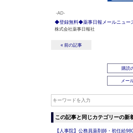
‐AD‐
◆登録無料◆薬事日報メールニュー
株式会社薬事日報社
« 前の記事
購読の
メー
この記事と同じカテゴリーの新
【人事院】公務員薬剤師・初任給980