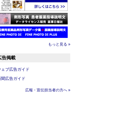
もっと見る »
広告掲載
ウェブ広告ガイド
新聞広告ガイド
広報・宣伝担当者の方へ »