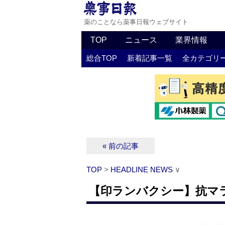
薬のことなら薬事日報ウェブサイト
TOP
ニュース
業界情報
総合TOP
新着記事一覧
全カテゴリ
« 前の記事
TOP
>
HEADLINE NEWS
∨
【印ランバクシー】抗マ