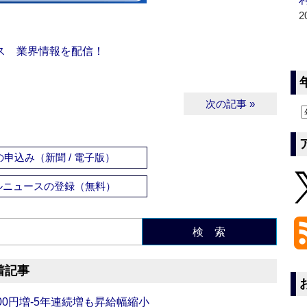
2
ス 業界情報を配信！
次の記事 »
申込み（新聞 / 電子版）
ルニュースの登録（無料）
検 索
着記事
0円増‐5年連続増も昇給幅縮小