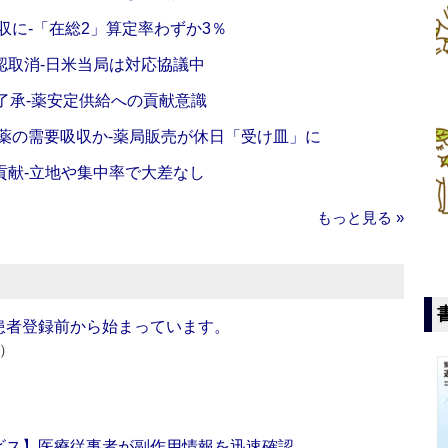
収に‐「在総2」算定率わずか3％
認取消‐日米当局は対応協議中
了承‐薬安定供給への貢献意識
薬の需要吸収か‐薬局販売が休日「受け皿」に
貢献‐立地や集中率で大差なし
もっと見る »
患者登録前から始まっています。
e）
ビス】医療従事者が副作用情報を迅速確認