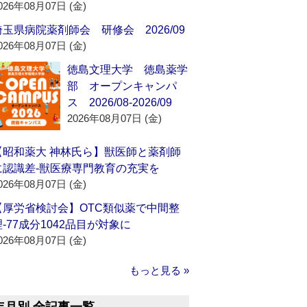
026年08月07日 (金)
埼玉県病院薬剤師会 研修会 2026/09
026年08月07日 (金)
徳島文理大学 徳島薬学
部 オープンキャンパ
ス 2026/08-2026/09
2026年08月07日 (金)
【昭和薬大 神林氏ら】獣医師と薬剤師
に認識差‐獣医療専門教育の充実を
026年08月07日 (金)
【厚労省検討会】OTC類似薬で中間整
理‐77成分1042品目が対象に
026年08月07日 (金)
もっと見る »