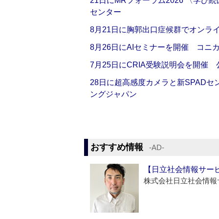
21日にMRフォーラム2026 〈学
センター
8月21日に胸郭出口症候群でオンラ
8月26日にAIセミナーを開催 コニ
7月25日にCRIA受験説明会を開催
28日に超高感度カメラと新SPAD
ングジャパン
おすすめ情報
‐AD‐
【日立社会情報サー
株式会社日立社会情報