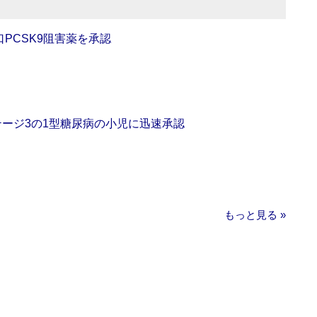
口PCSK9阻害薬を承認
をステージ3の1型糖尿病の小児に迅速承認
もっと見る »