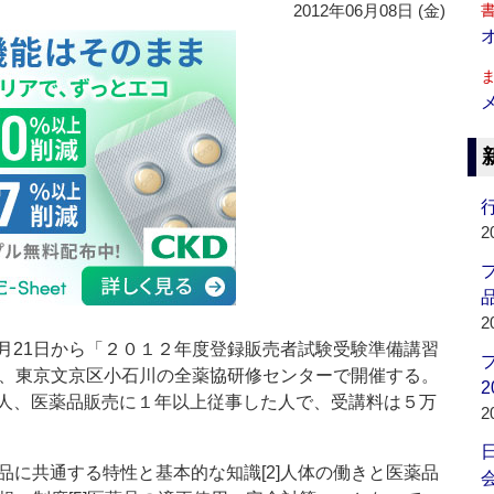
2012年06月08日 (金)
行
2
品
2
21日から「２０１２年度登録販売者試験受験準備講習
り、東京文京区小石川の全薬協研修センターで開催する。
2
人、医薬品販売に１年以上従事した人で、受講料は５万
2
品に共通する特性と基本的な知識[2]人体の働きと医薬品
会