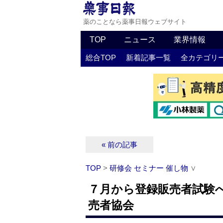
薬のことなら薬事日報ウェブサイト
TOP
ニュース
業界情報
総合TOP
新着記事一覧
全カテゴリ
« 前の記事
TOP
>
研修会 セミナー 催し物
∨
７月から登録販売者試験
売者協会