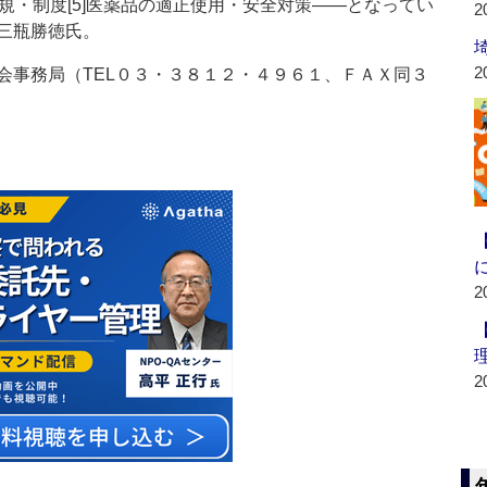
連法規・制度[5]医薬品の適正使用・安全対策――となってい
2
三瓶勝徳氏。
2
事務局（TEL０３・３８１２・４９６１、ＦＡＸ同３
2
2