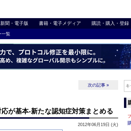
新聞・電子版
書籍・電子メディア
購読・購入・登録
ー一覧
次の記事 »
対応が基本‐新たな認知症対策まとめる
2012年06月19日 (火)