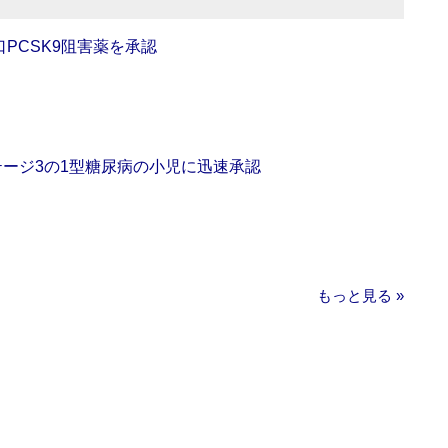
口PCSK9阻害薬を承認
をステージ3の1型糖尿病の小児に迅速承認
もっと見る »