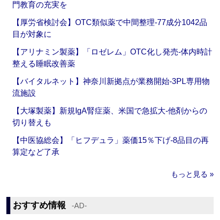
門教育の充実を
【厚労省検討会】OTC類似薬で中間整理‐77成分1042品
目が対象に
【アリナミン製薬】「ロゼレム」OTC化し発売‐体内時計
整える睡眠改善薬
【バイタルネット】神奈川新拠点が業務開始‐3PL専用物
流施設
【大塚製薬】新規IgA腎症薬、米国で急拡大‐他剤からの
切り替えも
【中医協総会】「ヒフデュラ」薬価15％下げ‐8品目の再
算定など了承
もっと見る »
おすすめ情報
‐AD‐