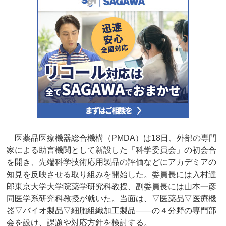
医薬品医療機器総合機構（PMDA）は18日、外部の専門
家による助言機関として新設した「科学委員会」の初会合
を開き、先端科学技術応用製品の評価などにアカデミアの
知見を反映させる取り組みを開始した。委員長には入村達
郎東京大学大学院薬学研究科教授、副委員長には山本一彦
同医学系研究科教授が就いた。当面は、▽医薬品▽医療機
器▽バイオ製品▽細胞組織加工製品――の４分野の専門部
会を設け、課題や対応方針を検討する。