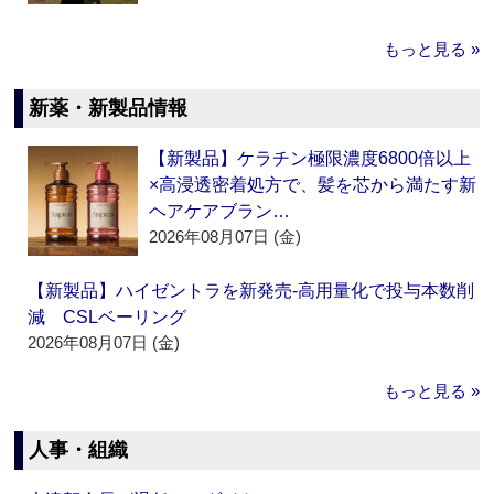
もっと見る »
新薬・新製品情報
【新製品】ケラチン極限濃度6800倍以上
×高浸透密着処方で、髪を芯から満たす新
ヘアケアブラン…
2026年08月07日 (金)
【新製品】ハイゼントラを新発売‐高用量化で投与本数削
減 CSLベーリング
2026年08月07日 (金)
もっと見る »
人事・組織