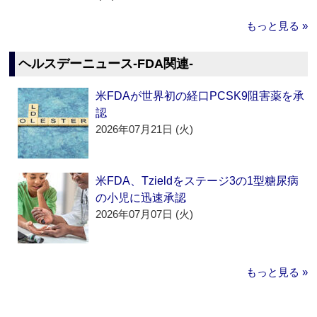
もっと見る »
ヘルスデーニュース‐FDA関連‐
米FDAが世界初の経口PCSK9阻害薬を承
認
2026年07月21日 (火)
米FDA、Tzieldをステージ3の1型糖尿病
の小児に迅速承認
2026年07月07日 (火)
もっと見る »