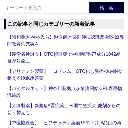
検 索
この記事と同じカテゴリーの新着記事
【昭和薬大 神林氏ら】獣医師と薬剤師に認識差‐獣医療専
門教育の充実を
【厚労省検討会】OTC類似薬で中間整理‐77成分1042品
目が対象に
【アリナミン製薬】「ロゼレム」OTC化し発売‐体内時計
整える睡眠改善薬
【バイタルネット】神奈川新拠点が業務開始‐3PL専用物
流施設
【大塚製薬】新規IgA腎症薬、米国で急拡大‐他剤からの
切り替えも
【中医協総会】「ヒフデュラ」薬価15％下げ‐8品目の再