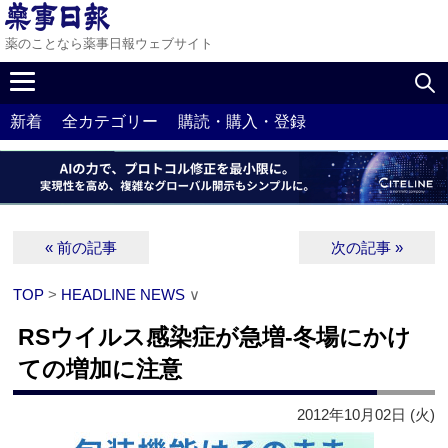
薬のことなら薬事日報ウェブサイト
新着
全カテゴリー
購読・購入・登録
« 前の記事
次の記事 »
TOP
>
HEADLINE NEWS
∨
RSウイルス感染症が急増‐冬場にかけ
ての増加に注意
2012年10月02日 (火)