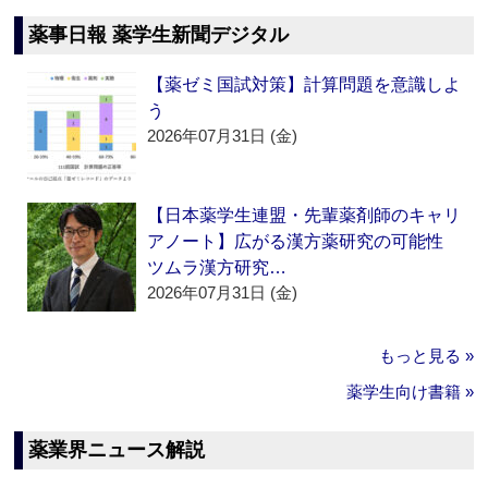
薬事日報 薬学生新聞デジタル
【薬ゼミ国試対策】計算問題を意識しよ
う
2026年07月31日 (金)
【日本薬学生連盟・先輩薬剤師のキャリ
アノート】広がる漢方薬研究の可能性
ツムラ漢方研究…
2026年07月31日 (金)
もっと見る »
薬学生向け書籍 »
薬業界ニュース解説