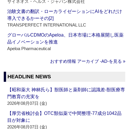
サイネオス・ヘルス・ジャパン株式会社
治験文書の翻訳・ローカライゼーションにAIをどれだけ
導入できるかーその[2]
TRANSPERFECT INTERNATIONAL LLC
グローバルCDMOのApeloa、日本市場に本格展開し医薬
品イノベーションを推進
Apeloa Pharmaceutical
おすすめ情報 アーカイブ ‐AD‐を見る »
HEADLINE NEWS
【昭和薬大 神林氏ら】獣医師と薬剤師に認識差‐獣医療専
門教育の充実を
2026年08月07日 (金)
【厚労省検討会】OTC類似薬で中間整理‐77成分1042品
目が対象に
2026年08月07日 (金)