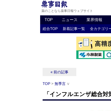
薬のことなら薬事日報ウェブサイト
TOP
ニュース
業界情報
総合TOP
新着記事一覧
全カテゴリ
« 前の記事
TOP
>
無季言
∨
「インフルエンザ総合対