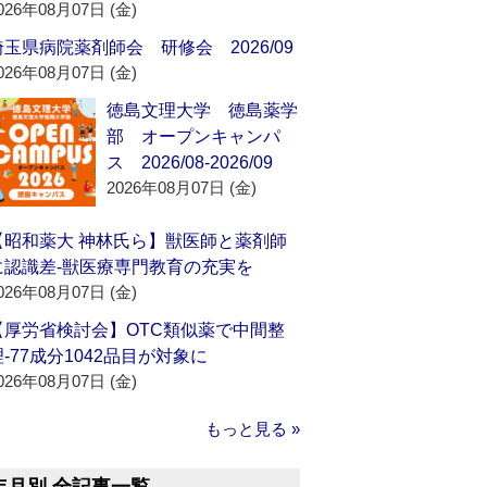
026年08月07日 (金)
埼玉県病院薬剤師会 研修会 2026/09
026年08月07日 (金)
徳島文理大学 徳島薬学
部 オープンキャンパ
ス 2026/08-2026/09
2026年08月07日 (金)
【昭和薬大 神林氏ら】獣医師と薬剤師
に認識差‐獣医療専門教育の充実を
026年08月07日 (金)
【厚労省検討会】OTC類似薬で中間整
理‐77成分1042品目が対象に
026年08月07日 (金)
もっと見る »