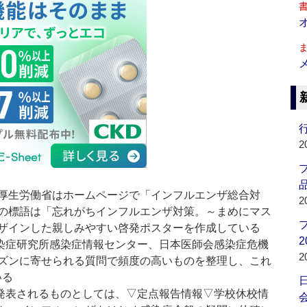
行
2
品
厚生労働省はホームページで「インフルエンザ総合対
2
の標語は「忘れがちインフルエンザ対策。～まめにマス
ザインした親しみやすい啓発ポスターを作成している
2
染症研究所感染症情報センター、日本医師会感染症危機
2
ズンに寄せられる質問で頻度の高いものを整理し、これ
いる
発表されるものとしては、▽定点報告情報▽学校休校情
会