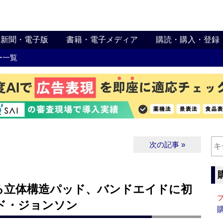
新聞・電子版
書籍・電子メディア
購読・購入・登録
ー一覧
次の記事 »
る立体構造パッド、バンドエイドに初
ド・ジョンソン