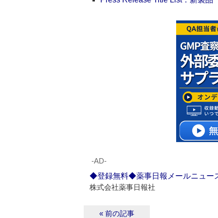
‐AD‐
◆登録無料◆薬事日報メールニュー
株式会社薬事日報社
« 前の記事