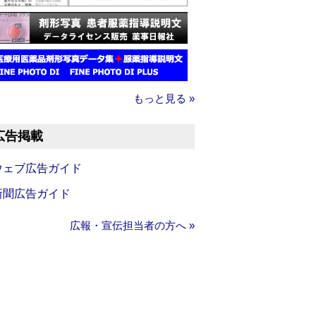
もっと見る »
広告掲載
ウェブ広告ガイド
新聞広告ガイド
広報・宣伝担当者の方へ »