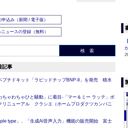
申込み（新聞 / 電子版）
ルニュースの登録（無料）
検 索
2
着記事
プチドキット「ラピッドチップBNP-II」を発売 積水
ちゃわちゃひと騒動」に着目‐「マー＆ミー ラッテ」ボ
クリニューアル クラシエ（ホームプロダクツカンパニ
 Simple type」、「生成AI音声入力」機能の販売開始 富士