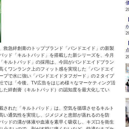
2
2
、救急絆創膏のトップブランド「バンドエイド」の新製
パッド「キルトパッド」を搭載した新シリーズを、今月
2
「キルトパッド」の採用は、今回がバンドエイドブラン
高くワンランク上のフィット感を実現した「バンドエイ
ープで水に強い「バンドエイドタフガード」の２タイプ
社では「今後、TV広告をはじめ様々なマーケティング活
した絆創膏（キルトパッド）の認知度を最大化してい
載された「キルトパッド」は、空気を循環させるキルト
高い通気性を実現し、ジメジメと患部が蒸れるのを防
パッドの溝が体液や血液を素早く吸収し、キズ口を衛生
り小さいので、剥がす時に痛くないなど、快適なキズケ