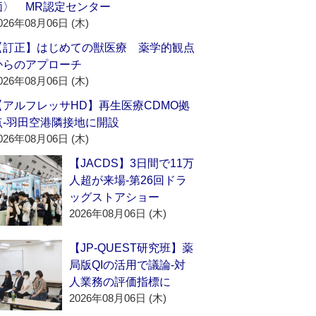
価〉 MR認定センター
026年08月06日 (木)
【訂正】はじめての獣医療 薬学的観点
からのアプローチ
026年08月06日 (木)
【アルフレッサHD】再生医療CDMO拠
点‐羽田空港隣接地に開設
026年08月06日 (木)
【JACDS】3日間で11万
人超が来場‐第26回ドラ
ッグストアショー
2026年08月06日 (木)
【JP-QUEST研究班】薬
局版QIの活用で議論‐対
人業務の評価指標に
2026年08月06日 (木)