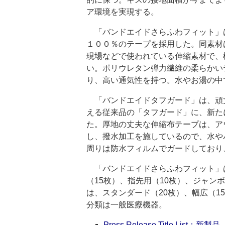
ア環境を実現する。
「バンドエイドさらふわフィット」
１００％のテープを採用した。同素材
現場などで使われている伸縮素材で、
い。ポリウレタン弾力繊維の柔らかい
り、高い通気性を持つ。水やお湯の中
「バンドエイドタフガード」は、頑
える従来品の「タフガード」に、新た
た。厚地の丈夫な伸縮布テープは、ア
し、撥水加工を施しているので、水や
周りは防水フィルムでガードしており
「バンドエイドさらふわフィット」は
（15枚）、指先用（10枚）、ジャン
は、スタンダード（20枚）、幅広（1
分類は一般医療機器。
Press Release Title List：新製品