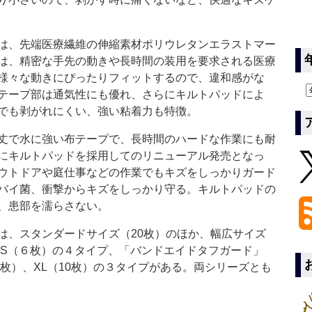
は、先端医療繊維の伸縮素材ポリウレタンエラストマー
は、精密な手先の動きや長時間の装用を要求される医療
様々な動きにぴったりフィットするので、違和感がな
テープ部は通気性にも優れ、さらにキルトパッドによ
でも剥がれにくい、強い粘着力も特徴。
丈で水に強い布テープで、長時間のハードな作業にも耐
にキルトパッドを採用してのリニューアル発売となっ
ウトドアや庭仕事などの作業でもキズをしっかりガード
バイ菌、衝撃からキズをしっかり守る。キルトパッドの
、患部を濡らさない。
、スタンダードサイズ（20枚）のほか、幅広サイズ
ボS（６枚）の４タイプ、「バンドエイドタフガード」
5枚）、XL（10枚）の３タイプがある。両シリーズとも