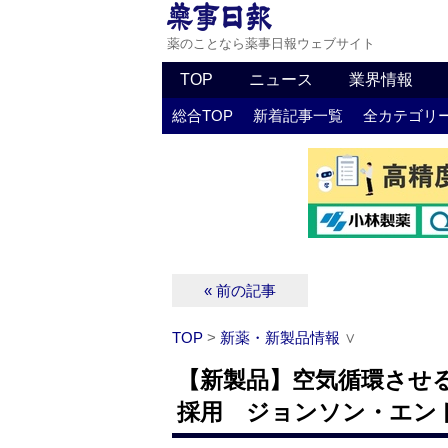
薬のことなら薬事日報ウェブサイト
TOP
ニュース
業界情報
総合TOP
新着記事一覧
全カテゴリ
« 前の記事
TOP
>
新薬・新製品情報
∨
【新製品】空気循環させ
採用 ジョンソン・エン