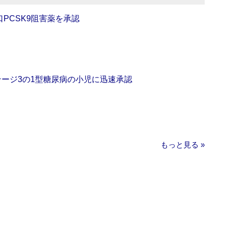
口PCSK9阻害薬を承認
をステージ3の1型糖尿病の小児に迅速承認
もっと見る »