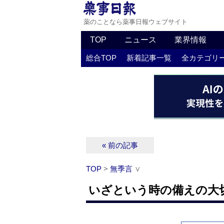
薬のことなら薬事日報ウェブサイト
TOP
ニュース
業界情報
総合TOP
新着記事一覧
全カテゴリ
« 前の記事
TOP
>
無季言
∨
いざという時の備えの大