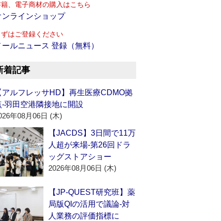
書籍、電子商材の購入はこちら
オンラインショップ
まずはご登録ください
メールニュース 登録（無料）
新着記事
【アルフレッサHD】再生医療CDMO拠
点‐羽田空港隣接地に開設
026年08月06日 (木)
【JACDS】3日間で11万
人超が来場‐第26回ドラ
ッグストアショー
2026年08月06日 (木)
【JP-QUEST研究班】薬
局版QIの活用で議論‐対
人業務の評価指標に