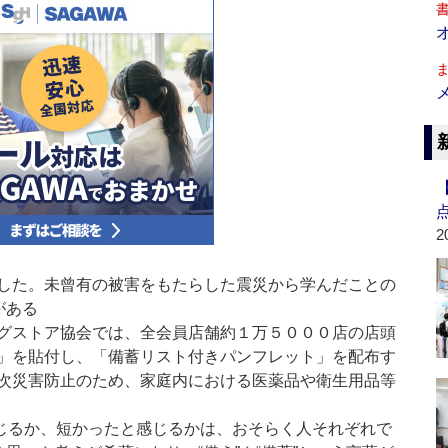
2
した。未曾有の被害をもたらした震災から学んだことの
がある
グストア協会では、全会員店舗約１万５０００店の店頭
」を貼付し、「備蓄リスト付きパンフレット」を配布す
次災害防止のため、家庭内における医薬品や衛生用品等
じるか、短かったと感じるかは、おそらく人それぞれで