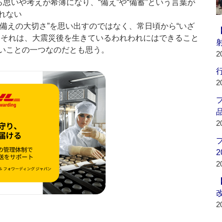
る思いや考えが希薄になり、“備え”や“備蓄”という言葉が
れない
“備えの大切さ”を思い出すのではなく、常日頃から“いざ
。それは、大震災後を生きているわれわれにはできること
いことの一つなのだとも思う。
2
行
2
品
2
2
2
2