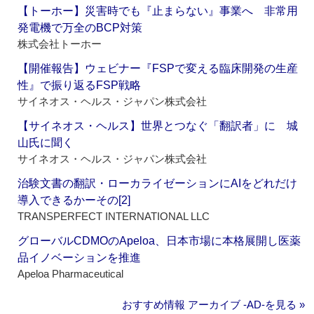
【トーホー】災害時でも『止まらない』事業へ 非常用
発電機で万全のBCP対策
株式会社トーホー
【開催報告】ウェビナー『FSPで変える臨床開発の生産
性』で振り返るFSP戦略
サイネオス・ヘルス・ジャパン株式会社
【サイネオス・ヘルス】世界とつなぐ「翻訳者」に 城
山氏に聞く
サイネオス・ヘルス・ジャパン株式会社
治験文書の翻訳・ローカライゼーションにAIをどれだけ
導入できるかーその[2]
TRANSPERFECT INTERNATIONAL LLC
グローバルCDMOのApeloa、日本市場に本格展開し医薬
品イノベーションを推進
Apeloa Pharmaceutical
おすすめ情報 アーカイブ ‐AD‐を見る »