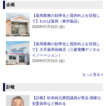
企画
【薬局業務の効率化と質的向上を目指し
て】わかば薬局（東邦薬品）
2026年07月31日 (金)
【薬局業務の効率化と質的向上を目指し
て】大手薬局笹崎店（三菱電機デジタル
イノベーション）
2026年07月31日 (金)
もっと見る »
訃報
【訃報】松本純元衆院議員が死去‐国家公
安委員長など務める