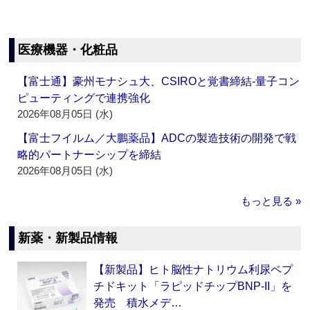
医療機器・化粧品
【富士通】豪州モナシュ大、CSIROと覚書締結‐量子コン
ピューティングで連携強化
2026年08月05日 (水)
【富士フイルム／大鵬薬品】ADCの製造技術の開発で戦
略的パートナーシップを締結
2026年08月05日 (水)
もっと見る »
新薬・新製品情報
【新製品】ヒト脳性ナトリウム利尿ペプ
チドキット「ラピッドチップBNP-II」を
発売 積水メデ…