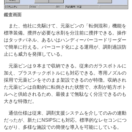
鑑査画面
また、他社に先駆けて、元薬ビンの「転倒混和」機能を
標準装備。攪拌が必要な水剤を分注前に攪拌できる。操作
はタッチパネル、あるいはハンディーバーコードリーダー
で簡単に行える。バーコード化による運用が、調剤過誤防
止にも威力を発揮している。
元薬ビンは９本まで収納できる。従来のガラスボトルに
加え、プラスチックボトルにも対応できる。専用ノズルの
採用で元薬ビンをそのまま架設できるのが特徴。収納され
た元薬ビンは自動的に転倒された状態で、水剤が処方ボト
ルへと供給されるため、最後まで無駄なく分注できるのも
大きな特徴だ。
通信仕様は従来、調剤支援システムを介してのみの連動
だったが、新たにNSIPSにも対応。標準的なレセコンにつ
ながり、多様な施設での簡便な導入を可能にしている。