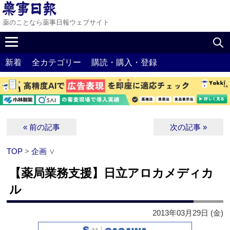
薬のことなら薬事日報ウェブサイト
新着
全カテゴリー
購読・購入・登録
« 前の記事
次の記事 »
TOP
>
企画
∨
【薬局業務支援】日立アロカメディカ
ル
2013年03月29日 (金)