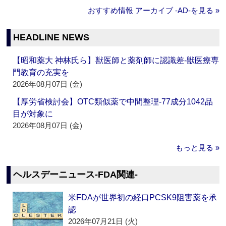
おすすめ情報 アーカイブ ‐AD‐を見る »
HEADLINE NEWS
【昭和薬大 神林氏ら】獣医師と薬剤師に認識差‐獣医療専
門教育の充実を
2026年08月07日 (金)
【厚労省検討会】OTC類似薬で中間整理‐77成分1042品
目が対象に
2026年08月07日 (金)
もっと見る »
ヘルスデーニュース‐FDA関連‐
米FDAが世界初の経口PCSK9阻害薬を承
認
2026年07月21日 (火)