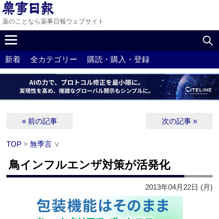
薬のことなら薬事日報ウェブサイト
新着
全カテゴリー
購読・購入・登録
« 前の記事
次の記事 »
TOP
>
無季言
∨
鳥インフルエンザ対策が活発化
2013年04月22日 (月)