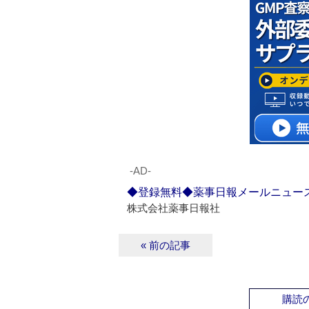
‐AD‐
◆登録無料◆薬事日報メールニュー
株式会社薬事日報社
« 前の記事
購読の