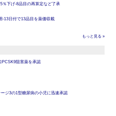
5％下げ‐8品目の再算定など了承
‐13日付で13品目を薬価収載
もっと見る »
口PCSK9阻害薬を承認
をステージ3の1型糖尿病の小児に迅速承認