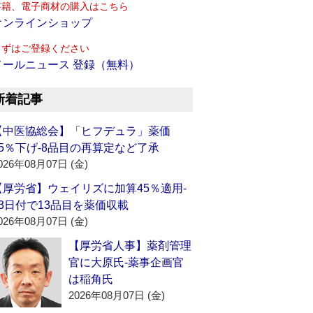
書籍、電子商材の購入はこちら
オンラインショップ
まずはご登録ください
メールニュース 登録（無料）
新着記事
【中医協総会】「ヒフデュラ」薬価
15％下げ‐8品目の再算定など了承
026年08月07日 (金)
【厚労省】ウェイリズに加算45％適用‐
13日付で13品目を薬価収載
026年08月07日 (金)
【厚労省人事】薬剤管理
官に大原氏‐薬事企画官
は稲角氏
2026年08月07日 (金)