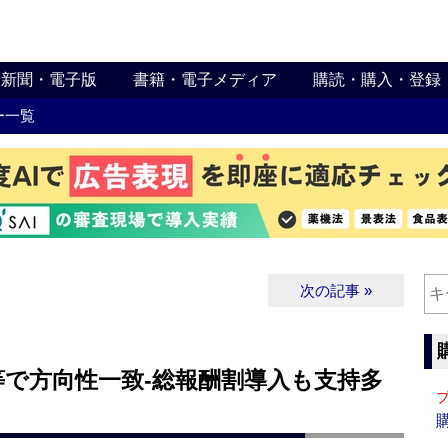
新聞・電子版
書籍・電子メディア
購読・購入・登録
ー一覧
次の記事 »
で方向性一致‐総報酬割導入も支持多