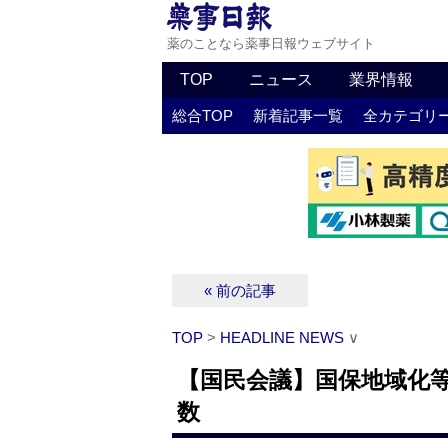
薬のことなら薬事日報ウェブサイト
TOP
ニュース
業界情報
総合TOP
新着記事一覧
全カテゴリ
« 前の記事
TOP
>
HEADLINE NEWS
∨
【国民会議】国保地域化等
数