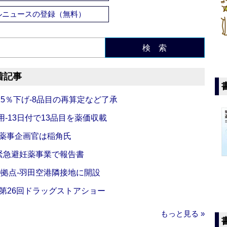
ルニュースの登録（無料）
検 索
着記事
5％下げ‐8品目の再算定など了承
‐13日付で13品目を薬価収載
‐薬事企画官は稲角氏
緊急避妊薬事業で報告書
O拠点‐羽田空港隣接地に開設
‐第26回ドラッグストアショー
もっと見る »