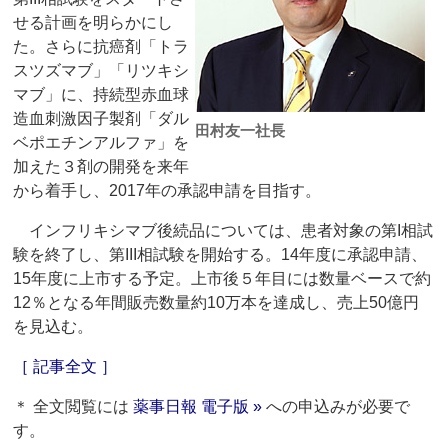
せる計画を明らかにし
た。さらに抗癌剤「トラ
スツズマブ」「リツキシ
マブ」に、持続型赤血球
造血刺激因子製剤「ダル
田村友一社長
ベポエチンアルファ」を
加えた３剤の開発を来年
から着手し、2017年の承認申請を目指す。
インフリキシマブ後続品については、患者対象の第I相試
験を終了し、第III相試験を開始する。14年度に承認申請、
15年度に上市する予定。上市後５年目には数量ベースで約
12％となる年間販売数量約10万本を達成し、売上50億円
を見込む。
［ 記事全文 ］
＊ 全文閲覧には
薬事日報 電子版 »
への申込みが必要で
す。