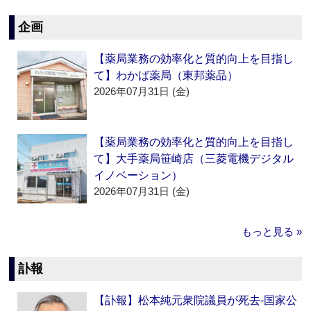
企画
【薬局業務の効率化と質的向上を目指し
て】わかば薬局（東邦薬品）
2026年07月31日 (金)
【薬局業務の効率化と質的向上を目指し
て】大手薬局笹崎店（三菱電機デジタル
イノベーション）
2026年07月31日 (金)
もっと見る »
訃報
【訃報】松本純元衆院議員が死去‐国家公