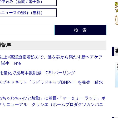
申込み（新聞 / 電子版）
ルニュースの登録（無料）
検 索
着記事
倍以上×高浸透密着処方で、髪を芯から満たす新ヘアケア
生 I-ne
用量化で投与本数削減 CSLベーリング
プチドキット「ラピッドチップBNP-II」を発売 積水
ちゃわちゃひと騒動」に着目‐「マー＆ミー ラッテ」ボ
クリニューアル クラシエ（ホームプロダクツカンパニ