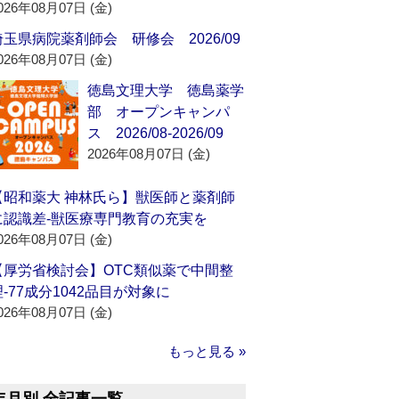
026年08月07日 (金)
埼玉県病院薬剤師会 研修会 2026/09
026年08月07日 (金)
徳島文理大学 徳島薬学
部 オープンキャンパ
ス 2026/08-2026/09
2026年08月07日 (金)
【昭和薬大 神林氏ら】獣医師と薬剤師
に認識差‐獣医療専門教育の充実を
026年08月07日 (金)
【厚労省検討会】OTC類似薬で中間整
理‐77成分1042品目が対象に
026年08月07日 (金)
もっと見る »