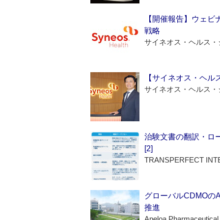
【開催報告】ウェビナ
戦略
サイネオス・ヘルス・
【サイネオス・ヘル
サイネオス・ヘルス・
治験文書の翻訳・ロ
[2]
TRANSPERFECT INT
グローバルCDMOの
推進
Apeloa Pharmaceutical