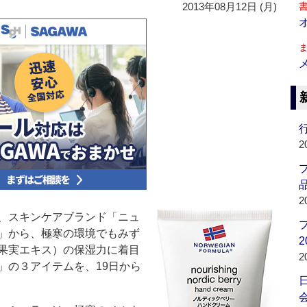
2013年08月12日 (月)
行
2
品
2
、スキンケアブランド「ニュ
」から、極寒の環境でもみず
2
果実エキス）の保湿力に着目
2
」の３アイテムを、19日から
会