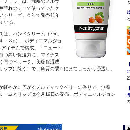
ーミュラ」は、極寒のノルウ
2
手荒れのケアで使っていたク
アシリーズ。今年で発売41年
2
れている。
は、ハンドクリーム（75g、
４・８g）、ボディエマルジョ
３アイテムで構成。「ニュート
持つ高い保湿力に、マイナス
しく育つベリーを、美容保湿成
リップは除く）で、角質の隅々にまでしっかり浸透し、
2
が軽やかに広がるノルディックベリーの香りで、無着
リームとリップは今月19日の発売、ボディエマルジョン
2