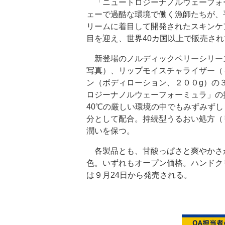
「ニュートロジーナノルウェーフォ
ェーで過酷な環境で働く漁師たちが、
リームに着目して開発されたスキンケ
目を迎え、世界40カ国以上で販売さ
新登場のノルディックベリーシリーズ
写真）、リップモイスチャライザー（
ン（ボディローション、２００g）の
ロジーナノルウェーフォーミュラ」の
40℃の厳しい環境の中でもみずみず
分として配合。持続型うるおい処方（
潤いを保つ。
各製品とも、甘酸っぱさと爽やかさ
色。いずれもオープン価格。ハンドク
は９月24日から発売される。