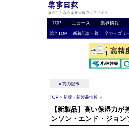
薬のことなら薬事日報ウェブサイト
TOP
ニュース
業界情報
総合TOP
新着記事一覧
全カテゴリ
« 前の記事
TOP
>
新薬・新製品情報
∨
【新製品】高い保湿力が
ンソン・エンド・ジョン