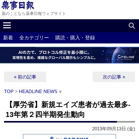
薬のことなら薬事日報ウェブサイト
新着
全カテゴリー
購読・購入・登録
« 前の記事
次の記事 »
TOP
>
HEADLINE NEWS
∨
【厚労省】新規エイズ患者が過去最多‐
13年第２四半期発生動向
2013年09月13日 (金)