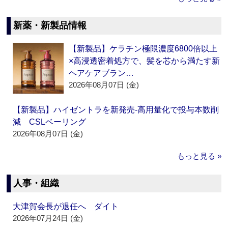
新薬・新製品情報
【新製品】ケラチン極限濃度6800倍以上
×高浸透密着処方で、髪を芯から満たす新
ヘアケアブラン…
2026年08月07日 (金)
【新製品】ハイゼントラを新発売‐高用量化で投与本数削
減 CSLベーリング
2026年08月07日 (金)
もっと見る »
人事・組織
大津賀会長が退任へ ダイト
2026年07月24日 (金)