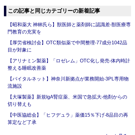
この記事と同じカテゴリーの新着記事
【昭和薬大 神林氏ら】獣医師と薬剤師に認識差‐獣医療専
門教育の充実を
【厚労省検討会】OTC類似薬で中間整理‐77成分1042品
目が対象に
【アリナミン製薬】「ロゼレム」OTC化し発売‐体内時計
整える睡眠改善薬
【バイタルネット】神奈川新拠点が業務開始‐3PL専用物
流施設
【大塚製薬】新規IgA腎症薬、米国で急拡大‐他剤からの
切り替えも
【中医協総会】「ヒフデュラ」薬価15％下げ‐8品目の再
算定など了承