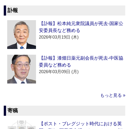
訃報
【訃報】松本純元衆院議員が死去‐国家公
安委員長など務める
2026年03月19日 (木)
【訃報】漆畑日薬元副会長が死去‐中医協
委員など務める
2026年03月09日 (月)
もっと見る »
寄稿
【ポスト・ブレグジット時代における英