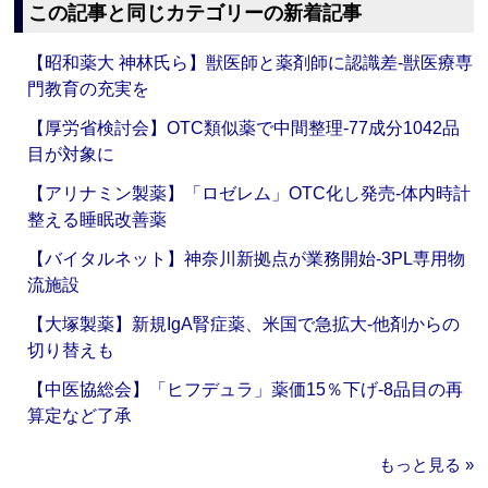
この記事と同じカテゴリーの新着記事
【昭和薬大 神林氏ら】獣医師と薬剤師に認識差‐獣医療専
門教育の充実を
【厚労省検討会】OTC類似薬で中間整理‐77成分1042品
目が対象に
【アリナミン製薬】「ロゼレム」OTC化し発売‐体内時計
整える睡眠改善薬
【バイタルネット】神奈川新拠点が業務開始‐3PL専用物
流施設
【大塚製薬】新規IgA腎症薬、米国で急拡大‐他剤からの
切り替えも
【中医協総会】「ヒフデュラ」薬価15％下げ‐8品目の再
算定など了承
もっと見る »