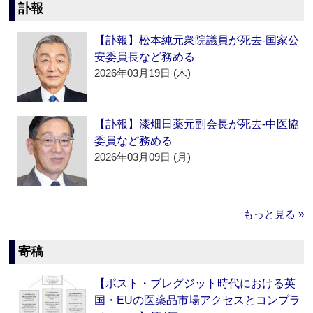
訃報
【訃報】松本純元衆院議員が死去‐国家公
安委員長など務める
2026年03月19日 (木)
【訃報】漆畑日薬元副会長が死去‐中医協
委員など務める
2026年03月09日 (月)
もっと見る »
寄稿
【ポスト・ブレグジット時代における英
国・EUの医薬品市場アクセスとコンプラ