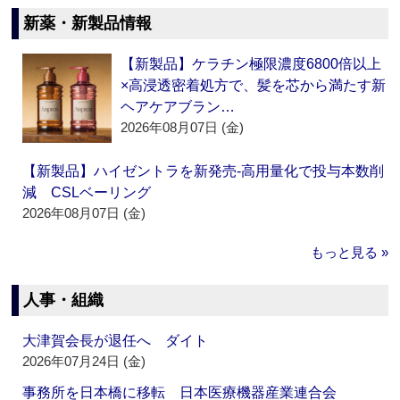
新薬・新製品情報
【新製品】ケラチン極限濃度6800倍以上
×高浸透密着処方で、髪を芯から満たす新
ヘアケアブラン…
2026年08月07日 (金)
【新製品】ハイゼントラを新発売‐高用量化で投与本数削
減 CSLベーリング
2026年08月07日 (金)
もっと見る »
人事・組織
大津賀会長が退任へ ダイト
2026年07月24日 (金)
事務所を日本橋に移転 日本医療機器産業連合会