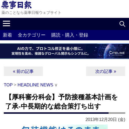
薬のことなら薬事日報ウェブサイト
新着
全カテゴリー
購読・購入・登録
« 前の記事
次の記事 »
TOP
>
HEADLINE NEWS
∨
【厚科審分科会】予防接種基本計画を
了承‐中長期的な総合策打ち出す
2013年12月20日 (金)