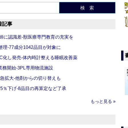
検 索
着記事
師に認識差‐獣医療専門教育の充実を
理‐77成分1042品目が対象に
C化し発売‐体内時計整える睡眠改善薬
務開始‐3PL専用物流施設
で急拡大‐他剤からの切り替えも
5％下げ‐8品目の再算定など了承
もっと見る »