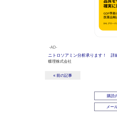
‐AD‐
ニトロソアミン分析承ります！ 詳
蝶理株式会社
« 前の記事
購読の
メー