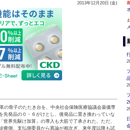
2013年12月20日 (金)
行
2
品
2
2
革の骨子のたたき台を、中央社会保険医療協議会薬価専
2
を先発品の０・６がけとし、後発品に置き換わっていな
「世界先駆け加算」の導入も大筋で了承された。ただ、
会
診療側、支払側委員から異論が相次ぎ、来年度以降も試