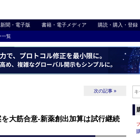
新聞・電子版
書籍・電子メディア
購読・購入・登録
ー一覧
次の記事 »
を大筋合意‐新薬創出加算は試行継続