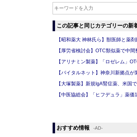
この記事と同じカテゴリーの新
【昭和薬大 神林氏ら】獣医師と薬剤
【厚労省検討会】OTC類似薬で中間整
【アリナミン製薬】「ロゼレム」OT
【バイタルネット】神奈川新拠点が業
【大塚製薬】新規IgA腎症薬、米国
【中医協総会】「ヒフデュラ」薬価1
おすすめ情報
‐AD‐