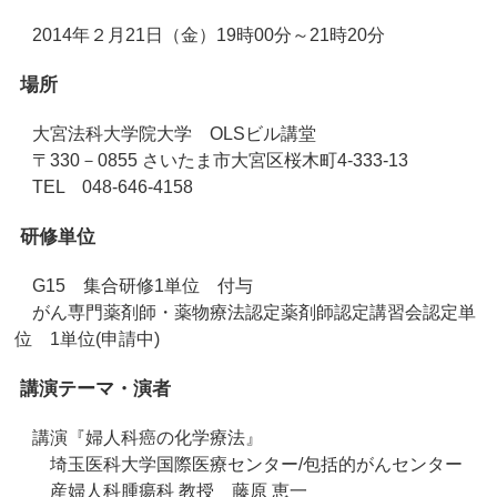
2014年２月21日（金）19時00分～21時20分
場所
大宮法科大学院大学 OLSビル講堂
〒330－0855 さいたま市大宮区桜木町4-333-13
TEL 048-646-4158
研修単位
G15 集合研修1単位 付与
がん専門薬剤師・薬物療法認定薬剤師認定講習会認定単
位 1単位(申請中)
講演テーマ・演者
講演『婦人科癌の化学療法』
埼玉医科大学国際医療センター/包括的がんセンター
産婦人科腫瘍科 教授 藤原 恵一