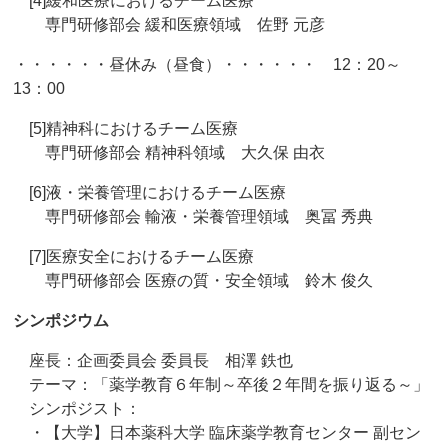
[4]緩和医療におけるチーム医療
専門研修部会 緩和医療領域 佐野 元彦
・・・・・・昼休み（昼食）・・・・・・ 12：20～
13：00
[5]精神科におけるチーム医療
専門研修部会 精神科領域 大久保 由衣
[6]液・栄養管理におけるチーム医療
専門研修部会 輸液・栄養管理領域 奥冨 秀典
[7]医療安全におけるチーム医療
専門研修部会 医療の質・安全領域 鈴木 俊久
シンポジウム
座長：企画委員会 委員長 相澤 鉄也
テーマ：「薬学教育６年制～卒後２年間を振り返る～」
シンポジスト：
・【大学】日本薬科大学 臨床薬学教育センター 副セン