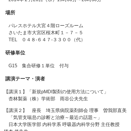
場所
パレスホテル大宮４階ローズルーム
さいたま市大宮区桜木町１－７－５
TEL ０４８‐６４７‐３３００（代）
研修単位
G15 集合研修１単位 付与
講演テーマ・演者
【講演１】「新規pMDI製剤の使用方法について」
杏林製薬（株）学術部 雨谷公夫先生
【講演２】 座長 埼玉県病院薬剤師会 理事 曽我部直美
「気管支喘息の診断と治療～最近の話題～」
日本大学医学部 内科学系 呼吸器内科学分野 主任教授