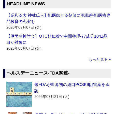
HEADLINE NEWS
【昭和薬大 神林氏ら】獣医師と薬剤師に認識差‐獣医療専
門教育の充実を
2026年08月07日 (金)
【厚労省検討会】OTC類似薬で中間整理‐77成分1042品
目が対象に
2026年08月07日 (金)
もっと見る »
ヘルスデーニュース‐FDA関連‐
米FDAが世界初の経口PCSK9阻害薬を承
認
2026年07月21日 (火)