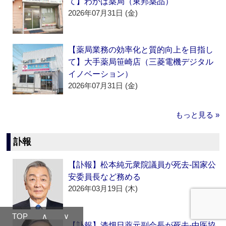
て】わかば薬局（東邦薬品）
2026年07月31日 (金)
【薬局業務の効率化と質的向上を目指し
て】大手薬局笹崎店（三菱電機デジタル
イノベーション）
2026年07月31日 (金)
もっと見る »
訃報
【訃報】松本純元衆院議員が死去‐国家公
安委員長など務める
2026年03月19日 (木)
TOP
∧
∨
【訃報】漆畑日薬元副会長が死去‐中医協