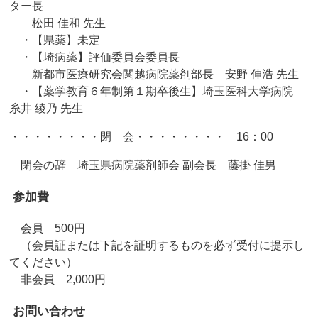
ター長
松田 佳和 先生
・【県薬】未定
・【埼病薬】評価委員会委員長
新都市医療研究会関越病院薬剤部長 安野 伸浩 先生
・【薬学教育６年制第１期卒後生】埼玉医科大学病院
糸井 綾乃 先生
・・・・・・・・閉 会・・・・・・・・ 16：00
閉会の辞 埼玉県病院薬剤師会 副会長 藤掛 佳男
参加費
会員 500円
（会員証または下記を証明するものを必ず受付に提示し
てください）
非会員 2,000円
お問い合わせ