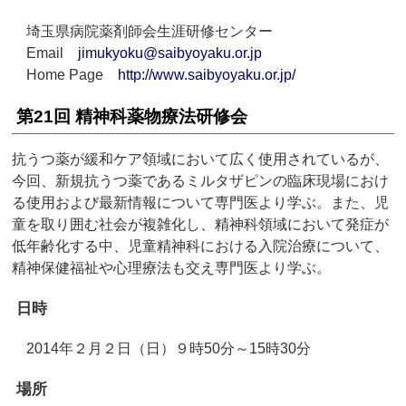
埼玉県病院薬剤師会生涯研修センター
Email
jimukyoku@saibyoyaku.or.jp
Home Page
http://www.saibyoyaku.or.jp/
第21回 精神科薬物療法研修会
抗うつ薬が緩和ケア領域において広く使用されているが、
今回、新規抗うつ薬であるミルタザピンの臨床現場におけ
る使用および最新情報について専門医より学ぶ。また、児
童を取り囲む社会が複雑化し、精神科領域において発症が
低年齢化する中、児童精神科における入院治療について、
精神保健福祉や心理療法も交え専門医より学ぶ。
日時
2014年２月２日（日）９時50分～15時30分
場所