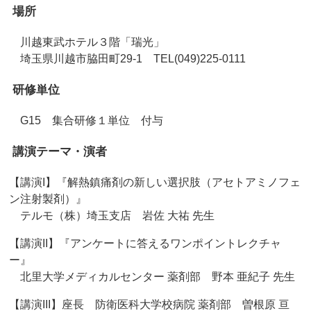
場所
川越東武ホテル３階「瑞光」
埼玉県川越市脇田町29-1 TEL(049)225-0111
研修単位
G15 集合研修１単位 付与
講演テーマ・演者
【講演I】『解熱鎮痛剤の新しい選択肢（アセトアミノフェ
ン注射製剤）』
テルモ（株）埼玉支店 岩佐 大祐 先生
【講演II】『アンケートに答えるワンポイントレクチャ
ー』
北里大学メディカルセンター 薬剤部 野本 亜紀子 先生
【講演III】座長 防衛医科大学校病院 薬剤部 曽根原 亘