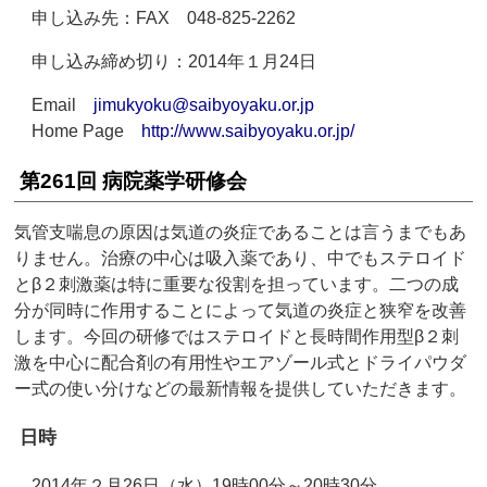
申し込み先：FAX 048-825-2262
申し込み締め切り：2014年１月24日
Email
jimukyoku@saibyoyaku.or.jp
Home Page
http://www.saibyoyaku.or.jp/
第261回 病院薬学研修会
気管支喘息の原因は気道の炎症であることは言うまでもあ
りません。治療の中心は吸入薬であり、中でもステロイド
とβ２刺激薬は特に重要な役割を担っています。二つの成
分が同時に作用することによって気道の炎症と狭窄を改善
します。今回の研修ではステロイドと長時間作用型β２刺
激を中心に配合剤の有用性やエアゾール式とドライパウダ
ー式の使い分けなどの最新情報を提供していただきます。
日時
2014年２月26日（水）19時00分～20時30分