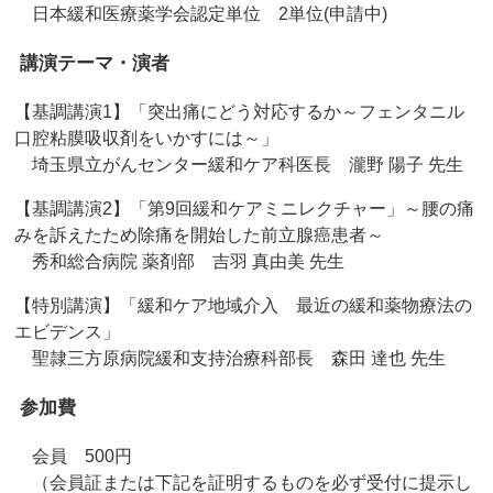
日本緩和医療薬学会認定単位 2単位(申請中)
講演テーマ・演者
【基調講演1】「突出痛にどう対応するか～フェンタニル
口腔粘膜吸収剤をいかすには～」
埼玉県立がんセンター緩和ケア科医長 瀧野 陽子 先生
【基調講演2】「第9回緩和ケアミニレクチャー」～腰の痛
みを訴えたため除痛を開始した前立腺癌患者～
秀和総合病院 薬剤部 吉羽 真由美 先生
【特別講演】「緩和ケア地域介入 最近の緩和薬物療法の
エビデンス」
聖隷三方原病院緩和支持治療科部長 森田 達也 先生
参加費
会員 500円
（会員証または下記を証明するものを必ず受付に提示し