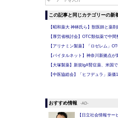
この記事と同じカテゴリーの新
【昭和薬大 神林氏ら】獣医師と薬剤
【厚労省検討会】OTC類似薬で中間整
【アリナミン製薬】「ロゼレム」OT
【バイタルネット】神奈川新拠点が業
【大塚製薬】新規IgA腎症薬、米国
【中医協総会】「ヒフデュラ」薬価1
おすすめ情報
‐AD‐
【日立社会情報サー