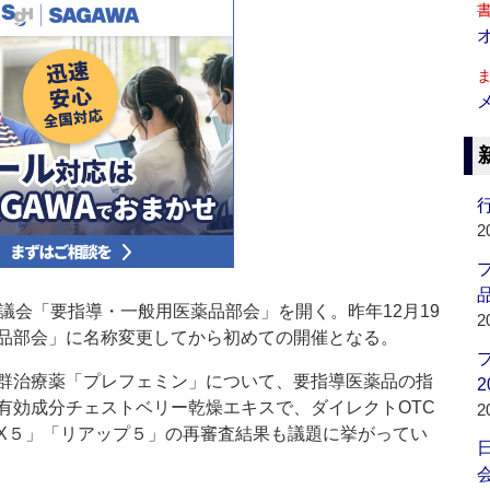
行
2
品
議会「要指導・一般用医薬品部会」を開く。昨年12月19
2
品部会」に名称変更してから初めての開催となる。
群治療薬「プレフェミン」について、要指導医薬品の指
2
有効成分チェストベリー乾燥エキスで、ダイレクトOTC
2
X５」「リアップ５」の再審査結果も議題に挙がってい
会