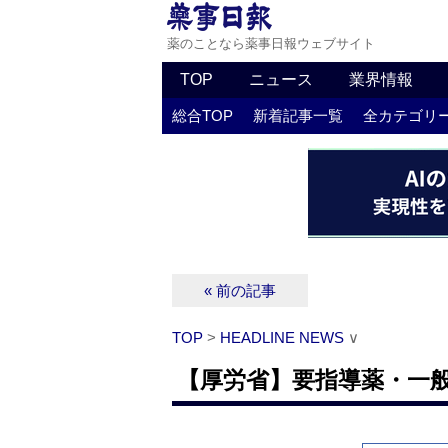
薬のことなら薬事日報ウェブサイト
TOP
ニュース
業界情報
総合TOP
新着記事一覧
全カテゴリ
« 前の記事
TOP
>
HEADLINE NEWS
∨
【厚労省】要指導薬・一般