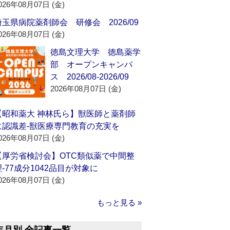
026年08月07日 (金)
埼玉県病院薬剤師会 研修会 2026/09
026年08月07日 (金)
徳島文理大学 徳島薬学
部 オープンキャンパ
ス 2026/08-2026/09
2026年08月07日 (金)
【昭和薬大 神林氏ら】獣医師と薬剤師
に認識差‐獣医療専門教育の充実を
026年08月07日 (金)
【厚労省検討会】OTC類似薬で中間整
理‐77成分1042品目が対象に
026年08月07日 (金)
もっと見る »