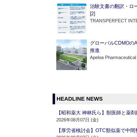
治験文書の翻訳・ロ
[2]
TRANSPERFECT INT
グローバルCDMOの
推進
Apeloa Pharmaceutical
HEADLINE NEWS
【昭和薬大 神林氏ら】獣医師と薬剤
2026年08月07日 (金)
【厚労省検討会】OTC類似薬で中間整