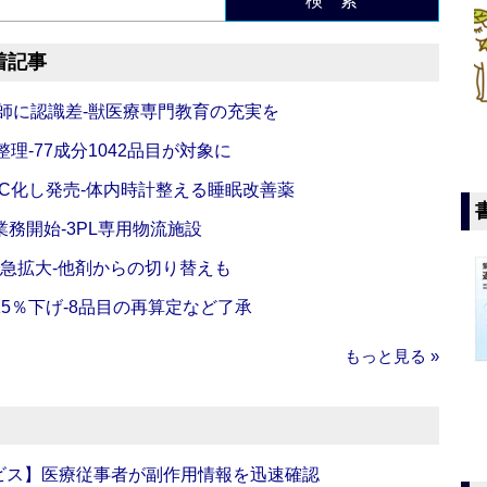
検 索
着記事
師に認識差‐獣医療専門教育の充実を
理‐77成分1042品目が対象に
C化し発売‐体内時計整える睡眠改善薬
務開始‐3PL専用物流施設
で急拡大‐他剤からの切り替えも
5％下げ‐8品目の再算定など了承
もっと見る »
ビス】医療従事者が副作用情報を迅速確認