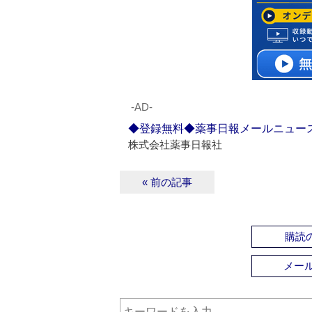
‐AD‐
◆登録無料◆薬事日報メールニュー
株式会社薬事日報社
« 前の記事
購読の
メー