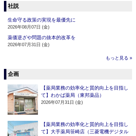
社説
生命守る政策の実現を最優先に
2026年08月07日 (金)
薬価逆ざや問題の抜本的改革を
2026年07月31日 (金)
もっと見る »
企画
【薬局業務の効率化と質的向上を目指し
て】わかば薬局（東邦薬品）
2026年07月31日 (金)
【薬局業務の効率化と質的向上を目指し
て】大手薬局笹崎店（三菱電機デジタル