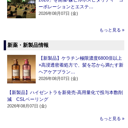
ーポレーションとエステ…
2026年08月07日 (金)
もっと見る »
新薬・新製品情報
【新製品】ケラチン極限濃度6800倍以上
×高浸透密着処方で、髪を芯から満たす新
ヘアケアブラン…
2026年08月07日 (金)
【新製品】ハイゼントラを新発売‐高用量化で投与本数削
減 CSLベーリング
2026年08月07日 (金)
もっと見る »