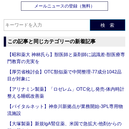
メールニュースの登録（無料）
検 索
この記事と同じカテゴリーの新着記事
【昭和薬大 神林氏ら】獣医師と薬剤師に認識差‐獣医療専
門教育の充実を
【厚労省検討会】OTC類似薬で中間整理‐77成分1042品
目が対象に
【アリナミン製薬】「ロゼレム」OTC化し発売‐体内時計
整える睡眠改善薬
【バイタルネット】神奈川新拠点が業務開始‐3PL専用物
流施設
【大塚製薬】新規IgA腎症薬、米国で急拡大‐他剤からの