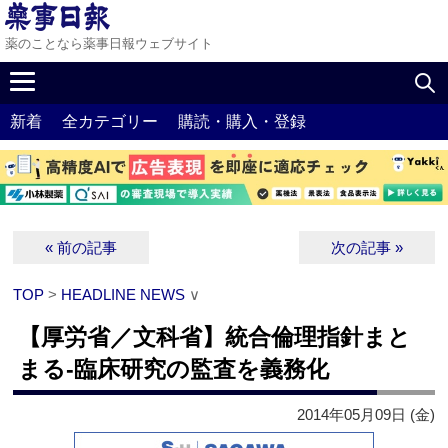
薬のことなら薬事日報ウェブサイト
新着
全カテゴリー
購読・購入・登録
« 前の記事
次の記事 »
TOP
>
HEADLINE NEWS
∨
【厚労省／文科省】統合倫理指針まと
まる‐臨床研究の監査を義務化
2014年05月09日 (金)