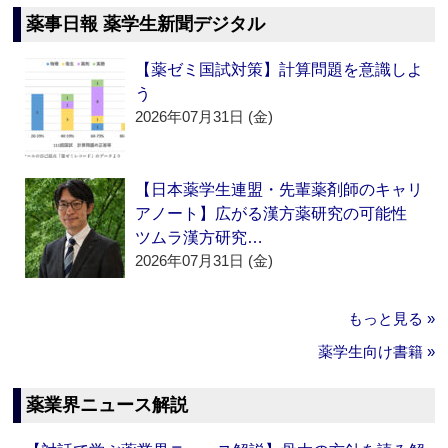
薬事日報 薬学生新聞デジタル
【薬ゼミ国試対策】計算問題を意識しよ
う
2026年07月31日 (金)
【日本薬学生連盟・先輩薬剤師のキャリ
アノート】広がる漢方薬研究の可能性
ツムラ漢方研究…
2026年07月31日 (金)
もっと見る »
薬学生向け書籍 »
薬業界ニュース解説