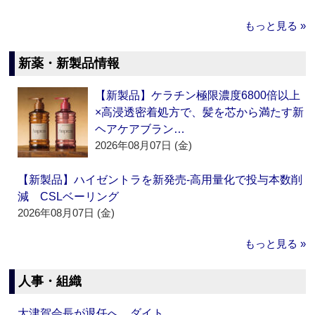
もっと見る »
新薬・新製品情報
【新製品】ケラチン極限濃度6800倍以上
×高浸透密着処方で、髪を芯から満たす新
ヘアケアブラン…
2026年08月07日 (金)
【新製品】ハイゼントラを新発売‐高用量化で投与本数削
減 CSLベーリング
2026年08月07日 (金)
もっと見る »
人事・組織
大津賀会長が退任へ ダイト