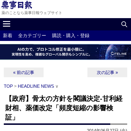
薬のことなら薬事日報ウェブサイト
新着
全カテゴリー
購読・購入・登録
« 前の記事
次の記事 »
TOP
>
HEADLINE NEWS
∨
【政府】骨太の方針を閣議決定‐甘利経
財相、薬価改定「頻度短縮の影響検
証」
2014年06月27日 (金)