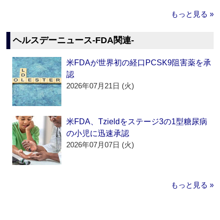
もっと見る »
ヘルスデーニュース‐FDA関連‐
米FDAが世界初の経口PCSK9阻害薬を承
認
2026年07月21日 (火)
米FDA、Tzieldをステージ3の1型糖尿病
の小児に迅速承認
2026年07月07日 (火)
もっと見る »