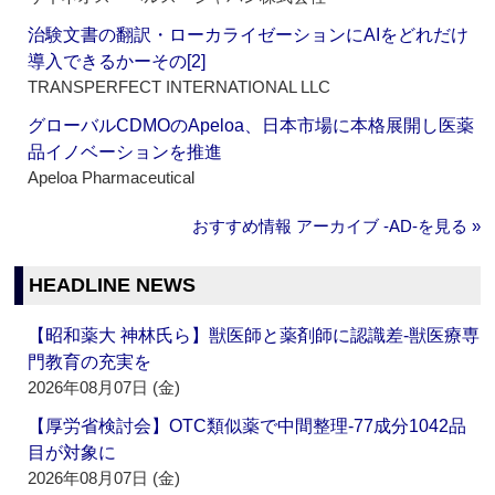
治験文書の翻訳・ローカライゼーションにAIをどれだけ
導入できるかーその[2]
TRANSPERFECT INTERNATIONAL LLC
グローバルCDMOのApeloa、日本市場に本格展開し医薬
品イノベーションを推進
Apeloa Pharmaceutical
おすすめ情報 アーカイブ ‐AD‐を見る »
HEADLINE NEWS
【昭和薬大 神林氏ら】獣医師と薬剤師に認識差‐獣医療専
門教育の充実を
2026年08月07日 (金)
【厚労省検討会】OTC類似薬で中間整理‐77成分1042品
目が対象に
2026年08月07日 (金)