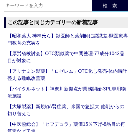
検 索
この記事と同じカテゴリーの新着記事
【昭和薬大 神林氏ら】獣医師と薬剤師に認識差‐獣医療専
門教育の充実を
【厚労省検討会】OTC類似薬で中間整理‐77成分1042品
目が対象に
【アリナミン製薬】「ロゼレム」OTC化し発売‐体内時計
整える睡眠改善薬
【バイタルネット】神奈川新拠点が業務開始‐3PL専用物
流施設
【大塚製薬】新規IgA腎症薬、米国で急拡大‐他剤からの
切り替えも
【中医協総会】「ヒフデュラ」薬価15％下げ‐8品目の再
算定など了承