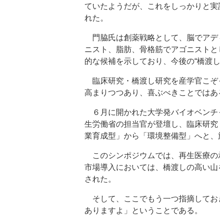
ていたようだが、これをしっかりと実
れた。
門脇氏は創薬戦略として、脳でアディポ
ニスト、脂肪、骨格筋でアゴニストと
的な候補を示しており、今後の“橋渡し
臨床研究・橋渡し研究を産学官こぞ
高まりつつあり、喜ぶべきことではあ
６月に開かれた大学発バイオベンチ
生労働省の担当官が登壇し、臨床研究
業育成型」から「環境整備型」へと、
このシンポジウムでは、再生医療の
市場導入においては、橋渡しの高い山
された。
そして、ここでもう一つ指摘してお
ありますよ」ということである。