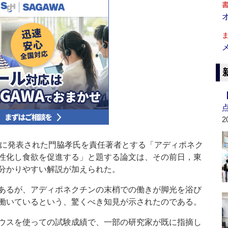
2
１０日号に発表された門脇孝氏を責任著者とする「アディポネク
性化し食欲を促進する」と題する論文は、その前日，東
分かりやすい解説が加えられた。
あるが、アディポネクチンの末梢での働きが脚光を浴び
働いているという、驚くべき知見が示されたのである。
ウスを使っての試験成績で、一部の研究家が既に指摘し