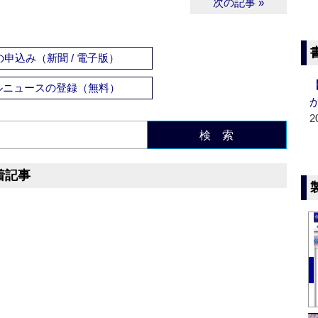
次の記事 »
申込み（新聞 / 電子版）
ルニュースの登録（無料）
2
検 索
着記事