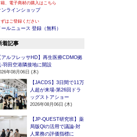
書籍、電子商材の購入はこちら
オンラインショップ
まずはご登録ください
メールニュース 登録（無料）
新着記事
【アルフレッサHD】再生医療CDMO拠
点‐羽田空港隣接地に開設
026年08月06日 (木)
【JACDS】3日間で11万
人超が来場‐第26回ドラ
ッグストアショー
2026年08月06日 (木)
【JP-QUEST研究班】薬
局版QIの活用で議論‐対
人業務の評価指標に