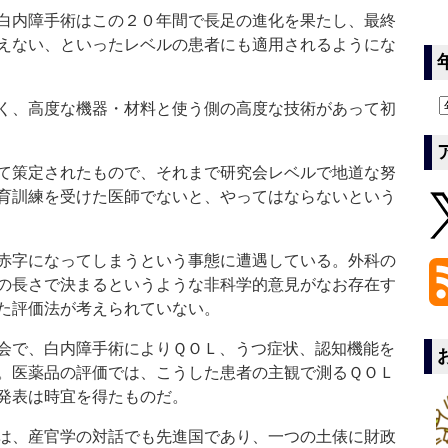
白内障手術はこの２０年間で長足の進化を果たし、最終
えない、といったレベルの患者にも適用されるようにな
く、高度な機器・材料と使う側の高度な技術があって初
て策定されたもので、それまで研究会レベルで地道な努
育訓練を受けた医師でないと、やってはならないという
赤字になってしまうという事態に遭遇している。外科の
の長さで決まるというような非科学的意見がなお存在す
た評価法が考えられていない。
会で、白内障手術によりＱＯＬ、うつ症状、認知機能を
。医薬品の評価では、こうした患者の主観で測るＱＯＬ
発表は時宜を得たものだ。
は、産官学の対話でも先進国であり、一つの土俵に財政