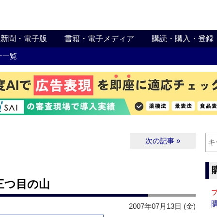
新聞・電子版
書籍・電子メディア
購読・購入・登録
ー一覧
次の記事 »
三つ目の山
2007年07月13日 (金)