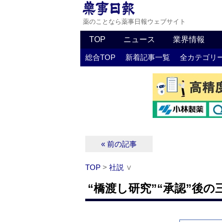
薬のことなら薬事日報ウェブサイト
TOP
ニュース
業界情報
総合TOP
新着記事一覧
全カテゴリ
« 前の記事
TOP
>
社説
∨
“橋渡し研究”“承認”後の