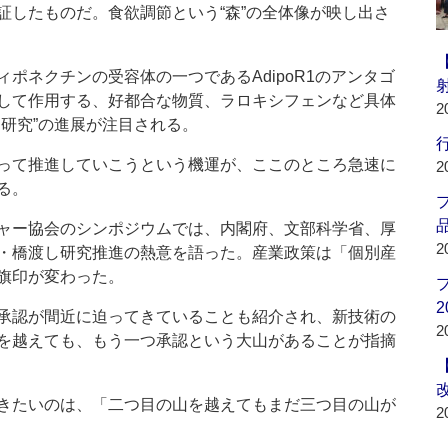
証したものだ。食欲調節という“森”の全体像が映し出さ
ネクチンの受容体の一つであるAdipoR1のアンタゴ
して作用する、好都合な物質、ラロキシフェンなど具体
2
研究”の進展が注目される。
行
って推進していこうという機運が、ここのところ急速に
2
る。
品
ャー協会のシンポジウムでは、内閣府、文部科学省、厚
2
・橋渡し研究推進の熱意を語った。産業政策は「個別産
旗印が変わった。
2
承認が間近に迫ってきていることも紹介され、新技術の
2
を越えても、もう一つ承認という大山があることが指摘
きたいのは、「二つ目の山を越えてもまだ三つ目の山が
2