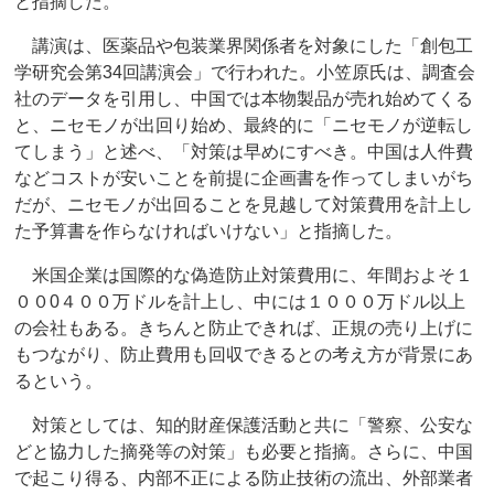
と指摘した。
講演は、医薬品や包装業界関係者を対象にした「創包工
学研究会第34回講演会」で行われた。小笠原氏は、調査会
社のデータを引用し、中国では本物製品が売れ始めてくる
と、ニセモノが出回り始め、最終的に「ニセモノが逆転し
てしまう」と述べ、「対策は早めにすべき。中国は人件費
などコストが安いことを前提に企画書を作ってしまいがち
だが、ニセモノが出回ることを見越して対策費用を計上し
た予算書を作らなければいけない」と指摘した。
米国企業は国際的な偽造防止対策費用に、年間およそ１
００0４００万ドルを計上し、中には１０００万ドル以上
の会社もある。きちんと防止できれば、正規の売り上げに
もつながり、防止費用も回収できるとの考え方が背景にあ
るという。
対策としては、知的財産保護活動と共に「警察、公安な
どと協力した摘発等の対策」も必要と指摘。さらに、中国
で起こり得る、内部不正による防止技術の流出、外部業者