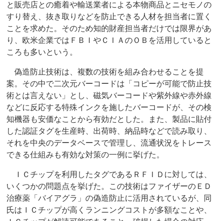
と販売店との癒着や輸送業者による本物商品とニセモノの
すり替え、抜き取りなどを防止できる人材を担当者に置く
ことを求めた。そのため知的財産担当者だけでは限界があ
り、欧米企業ではＦＢＩやＣＩＡのＯＢを活用していると
ころも多いという。
偽造防止技術は、複数の技術を組み合わせることを提
案。その中で二次元バーコードは「コピーが可能で防止技
術とは言えない」とし、磁気バーコードや紫外線や赤外線
などに反応する特殊インクを施したバーコードが、その検
知機器も安価なことから有効だとした。また、製品に貼付
した認証タグを生産時、出荷時、納品時などで読み取り、
それを中央のデータベースで管理し、流通状況をトレース
できる仕組みも有効な対策の一例に挙げた。
ＩＣチップを利用したタグであるＲＦＩＤに対しては、
いくつかの問題点を挙げた。この技術はファイザーのＥＤ
治療薬「バイアグラ」の偽造防止に活用されているが、同
氏はＩＣチップが高くランニングコストが多額なことや、