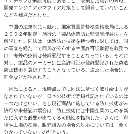
ＩＣチップが解読可能であること、破損した場合の対応、
開発エンジニアがマフィア対策として開発していないこと
などを難点だとした。
中国の法規制にも触れ、国家質量監督検査検疫局による
２００２年制定・施行の「製品偽造防止監督管理弁法」を
解説した。同法は、偽造防止技術を持つ者に対しては、国
の審査を経た上で同局が公布する生産許可証取得を義務づ
け、海外の技術は登録登記することとなっている。それに
対し、製品のメーカーは生産許可証か登録登記された偽造
防止技術を選択することとなっている。違反した場合は、
罰金などが課される。
同氏によると、現時点までに同法に基づく取り締まりが
なされていないが、日本の技術で登録登記されているのは
一つだけといい、もし現行商品に施している防止技術が未
許可や未登記の場合は、防止技術には中国企業のものを新
たに入する必要が出てくる可能性を指摘した。さらに、市
場や工場の在庫、販売済みの場合の対応については「全く
分かっていない」のだという。