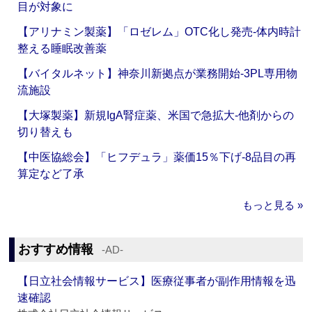
目が対象に
【アリナミン製薬】「ロゼレム」OTC化し発売‐体内時計
整える睡眠改善薬
【バイタルネット】神奈川新拠点が業務開始‐3PL専用物
流施設
【大塚製薬】新規IgA腎症薬、米国で急拡大‐他剤からの
切り替えも
【中医協総会】「ヒフデュラ」薬価15％下げ‐8品目の再
算定など了承
もっと見る »
おすすめ情報
‐AD‐
【日立社会情報サービス】医療従事者が副作用情報を迅
速確認