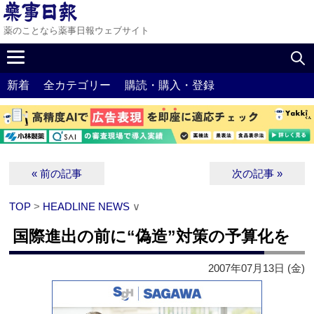
薬のことなら薬事日報ウェブサイト
新着
全カテゴリー
購読・購入・登録
« 前の記事
次の記事 »
TOP
>
HEADLINE NEWS
∨
国際進出の前に“偽造”対策の予算化を
2007年07月13日 (金)