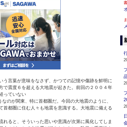
行
2
品
いう言葉が意味をなさず、かつての記憶や傷跡を鮮明に
2
方で震度６を超える大地震が起きた。前回の２００４年
経っていない
2
うなのが関東、特に首都圏だ。今回の大地震のように、
2
て首都圏に住む人々も地震を意識する。大地震に備える
流れると、そういった思いや意識が次第に風化してしま
会