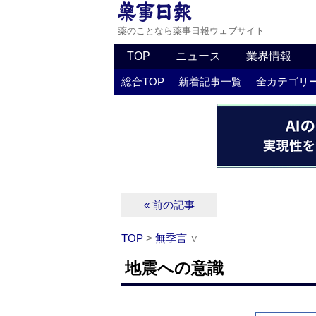
薬のことなら薬事日報ウェブサイト
TOP
ニュース
業界情報
総合TOP
新着記事一覧
全カテゴリ
« 前の記事
TOP
>
無季言
∨
地震への意識