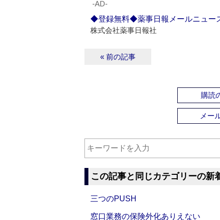
‐AD‐
◆登録無料◆薬事日報メールニュー
株式会社薬事日報社
« 前の記事
購読の
メー
この記事と同じカテゴリーの新
三つのPUSH
窓口業務の保険外化ありえない