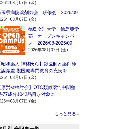
026年08月07日 (金)
埼玉県病院薬剤師会 研修会 2026/09
026年08月07日 (金)
徳島文理大学 徳島薬学
部 オープンキャンパ
ス 2026/08-2026/09
2026年08月07日 (金)
【昭和薬大 神林氏ら】獣医師と薬剤師
に認識差‐獣医療専門教育の充実を
026年08月07日 (金)
【厚労省検討会】OTC類似薬で中間整
理‐77成分1042品目が対象に
026年08月07日 (金)
もっと見る »