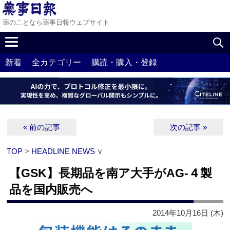
薬のことなら薬事日報ウェブサイト
新着
全カテゴリー
購読・購入・登録
« 前の記事
次の記事 »
TOP
>
HEADLINE NEWS
∨
【GSK】長期品を南ア大手がAG‐４製
品を国内販売へ
2014年10月16日 (木)