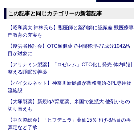
この記事と同じカテゴリーの新着記事
【昭和薬大 神林氏ら】獣医師と薬剤師に認識差‐獣医療専
門教育の充実を
【厚労省検討会】OTC類似薬で中間整理‐77成分1042品
目が対象に
【アリナミン製薬】「ロゼレム」OTC化し発売‐体内時計
整える睡眠改善薬
【バイタルネット】神奈川新拠点が業務開始‐3PL専用物
流施設
【大塚製薬】新規IgA腎症薬、米国で急拡大‐他剤からの
切り替えも
【中医協総会】「ヒフデュラ」薬価15％下げ‐8品目の再
算定など了承