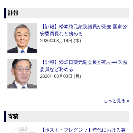
訃報
【訃報】松本純元衆院議員が死去‐国家公
安委員長など務める
2026年03月19日 (木)
【訃報】漆畑日薬元副会長が死去‐中医協
委員など務める
2026年03月09日 (月)
もっと見る »
寄稿
【ポスト・ブレグジット時代における英