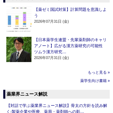
【薬ゼミ国試対策】計算問題を意識しよ
う
2026年07月31日 (金)
【日本薬学生連盟・先輩薬剤師のキャリ
アノート】広がる漢方薬研究の可能性
ツムラ漢方研究…
2026年07月31日 (金)
もっと見る »
薬学生向け書籍 »
薬業界ニュース解説
【対話で学ぶ薬業界ニュース解説】骨太の方針を読み解
く‐製薬企業や医療、薬局・薬剤師への影…