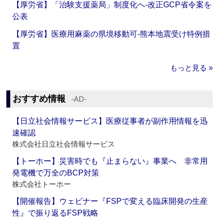
【厚労省】「治験支援薬局」制度化へ‐改正GCP省令案を
公表
【厚労省】医療用麻薬の県境移動可‐熊本地震受け特例措
置
もっと見る »
おすすめ情報
‐AD‐
【日立社会情報サービス】医療従事者が副作用情報を迅
速確認
株式会社日立社会情報サービス
【トーホー】災害時でも『止まらない』事業へ 非常用
発電機で万全のBCP対策
株式会社トーホー
【開催報告】ウェビナー『FSPで変える臨床開発の生産
性』で振り返るFSP戦略