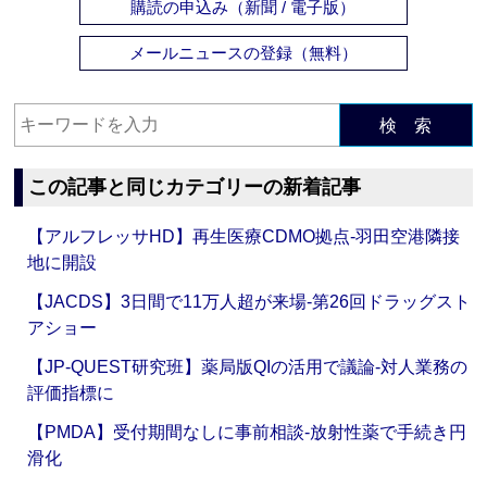
購読の申込み（新聞 / 電子版）
メールニュースの登録（無料）
検 索
この記事と同じカテゴリーの新着記事
【アルフレッサHD】再生医療CDMO拠点‐羽田空港隣接
地に開設
【JACDS】3日間で11万人超が来場‐第26回ドラッグスト
アショー
【JP-QUEST研究班】薬局版QIの活用で議論‐対人業務の
評価指標に
【PMDA】受付期間なしに事前相談‐放射性薬で手続き円
滑化