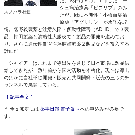
た。現在は９月に上市したゴー
シェ病治療薬「ビプリブ」のみ
スノハラ社長
だが、既に本態性血小板血症治
療薬「アグリリン」が承認を取
得。塩野義製薬と注意欠陥・多動性障害（ADHD）で２製
品、持田製薬と潰瘍性大腸炎で１製品の開発を進めてお
り、さらに遺伝性血管性浮腫治療薬２製品などを投入する
計画だ。
シャイアーはこれまで導出先を通じて日本市場に製品供
給してきたが、数年前から国内活動を本格化。現在は導出
のほかに自社単独開発・販売と共同開発・販売の三つのチ
ャンネルで展開している。
［ 記事全文 ］
＊ 全文閲覧には
薬事日報 電子版 »
への申込みが必要で
す。