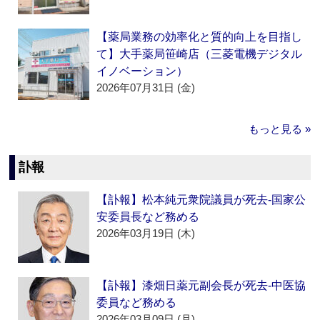
【薬局業務の効率化と質的向上を目指し
て】大手薬局笹崎店（三菱電機デジタル
イノベーション）
2026年07月31日 (金)
もっと見る »
訃報
【訃報】松本純元衆院議員が死去‐国家公
安委員長など務める
2026年03月19日 (木)
【訃報】漆畑日薬元副会長が死去‐中医協
委員など務める
2026年03月09日 (月)