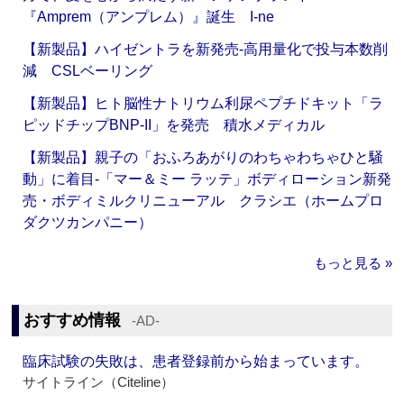
『Amprem（アンプレム）』誕生 I-ne
【新製品】ハイゼントラを新発売‐高用量化で投与本数削
減 CSLベーリング
【新製品】ヒト脳性ナトリウム利尿ペプチドキット「ラ
ピッドチップBNP-II」を発売 積水メディカル
【新製品】親子の「おふろあがりのわちゃわちゃひと騒
動」に着目‐「マー＆ミー ラッテ」ボディローション新発
売・ボディミルクリニューアル クラシエ（ホームプロ
ダクツカンパニー）
もっと見る »
おすすめ情報
‐AD‐
臨床試験の失敗は、患者登録前から始まっています。
サイトライン（Citeline）