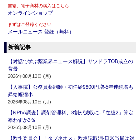
書籍、電子商材の購入はこちら
オンラインショップ
まずはご登録ください
メールニュース 登録（無料）
新着記事
【対話で学ぶ薬業界ニュース解説】サツドラTOB成立の
背景
2026年08月10日 (月)
【人事院】公務員薬剤師・初任給9800円増‐5年連続増も
昇給幅縮小
2026年08月10日 (月)
【NPhA調査】調剤管理料、8割が減収に‐「在総2」算定
率わずか3％
2026年08月10日 (月)
【欧州委員会】「タブネオス」欧承認取消‐日米当局は対