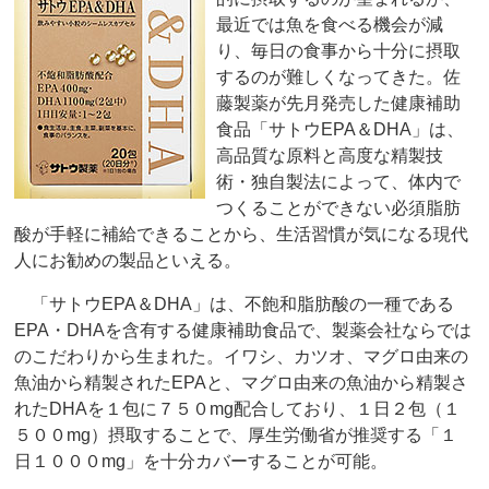
最近では魚を食べる機会が減
り、毎日の食事から十分に摂取
するのが難しくなってきた。佐
藤製薬が先月発売した健康補助
食品「サトウEPA＆DHA」は、
高品質な原料と高度な精製技
術・独自製法によって、体内で
つくることができない必須脂肪
酸が手軽に補給できることから、生活習慣が気になる現代
人にお勧めの製品といえる。
「サトウEPA＆DHA」は、不飽和脂肪酸の一種である
EPA・DHAを含有する健康補助食品で、製薬会社ならでは
のこだわりから生まれた。イワシ、カツオ、マグロ由来の
魚油から精製されたEPAと、マグロ由来の魚油から精製さ
れたDHAを１包に７５０mg配合しており、１日２包（１
５００mg）摂取することで、厚生労働省が推奨する「１
日１０００mg」を十分カバーすることが可能。