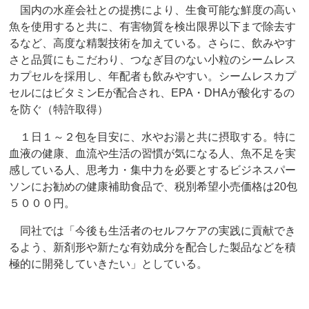
国内の水産会社との提携により、生食可能な鮮度の高い
魚を使用すると共に、有害物質を検出限界以下まで除去す
るなど、高度な精製技術を加えている。さらに、飲みやす
さと品質にもこだわり、つなぎ目のない小粒のシームレス
カプセルを採用し、年配者も飲みやすい。シームレスカプ
セルにはビタミンEが配合され、EPA・DHAが酸化するの
を防ぐ（特許取得）
１日１～２包を目安に、水やお湯と共に摂取する。特に
血液の健康、血流や生活の習慣が気になる人、魚不足を実
感している人、思考力・集中力を必要とするビジネスパー
ソンにお勧めの健康補助食品で、税別希望小売価格は20包
５０００円。
同社では「今後も生活者のセルフケアの実践に貢献でき
るよう、新剤形や新たな有効成分を配合した製品などを積
極的に開発していきたい」としている。