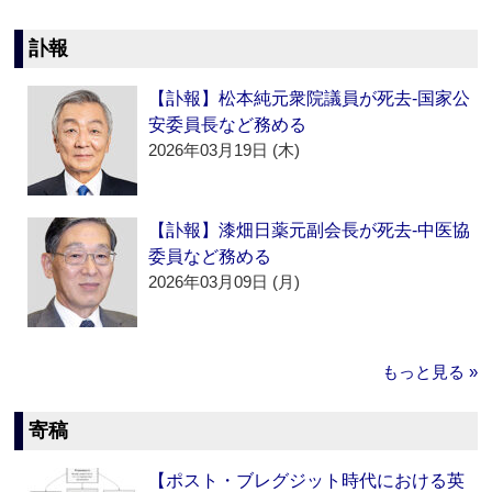
訃報
【訃報】松本純元衆院議員が死去‐国家公
安委員長など務める
2026年03月19日 (木)
【訃報】漆畑日薬元副会長が死去‐中医協
委員など務める
2026年03月09日 (月)
もっと見る »
寄稿
【ポスト・ブレグジット時代における英