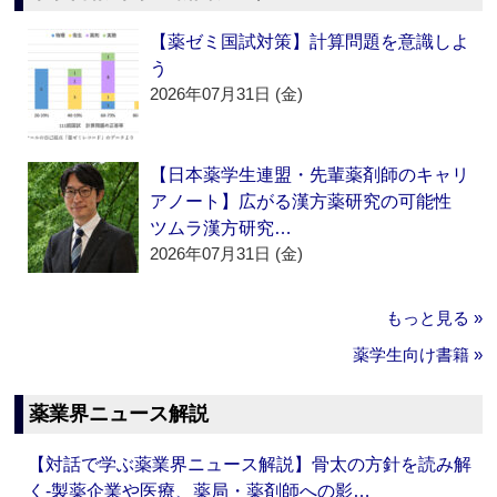
【薬ゼミ国試対策】計算問題を意識しよ
う
2026年07月31日 (金)
【日本薬学生連盟・先輩薬剤師のキャリ
アノート】広がる漢方薬研究の可能性
ツムラ漢方研究…
2026年07月31日 (金)
もっと見る »
薬学生向け書籍 »
薬業界ニュース解説
【対話で学ぶ薬業界ニュース解説】骨太の方針を読み解
く‐製薬企業や医療、薬局・薬剤師への影…