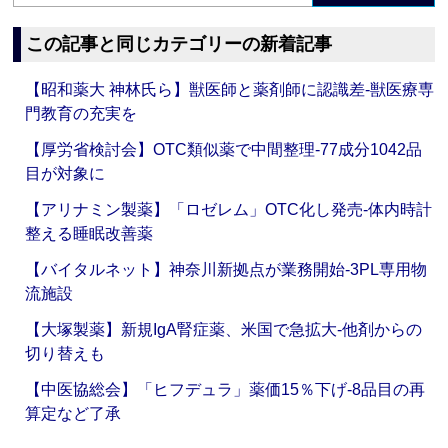
この記事と同じカテゴリーの新着記事
【昭和薬大 神林氏ら】獣医師と薬剤師に認識差‐獣医療専
門教育の充実を
【厚労省検討会】OTC類似薬で中間整理‐77成分1042品
目が対象に
【アリナミン製薬】「ロゼレム」OTC化し発売‐体内時計
整える睡眠改善薬
【バイタルネット】神奈川新拠点が業務開始‐3PL専用物
流施設
【大塚製薬】新規IgA腎症薬、米国で急拡大‐他剤からの
切り替えも
【中医協総会】「ヒフデュラ」薬価15％下げ‐8品目の再
算定など了承