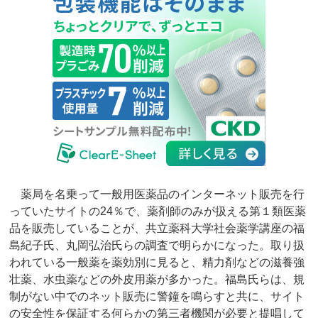
薬局を名乗って一般用医薬品のインターネット販売を行
っていたサイトの24％で、薬剤師のみが扱える第１類医薬
品を販売していることが、共立薬科大学社会薬学講座の福
島紀子氏、丸岡弘治氏らの調査で明らかになった。取り扱
われている一般薬を薬効別に見ると、精力剤などの滋養強
壮薬、水虫薬などの外皮用薬が多かった。福島氏らは、規
制がない中でのネット販売に警鐘を鳴らすと共に、サイト
の安全性を保証する何らかの第三者機関が必要と提唱して