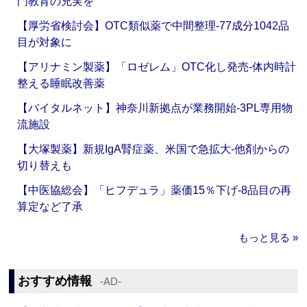
門教育の充実を
【厚労省検討会】OTC類似薬で中間整理‐77成分1042品
目が対象に
【アリナミン製薬】「ロゼレム」OTC化し発売‐体内時計
整える睡眠改善薬
【バイタルネット】神奈川新拠点が業務開始‐3PL専用物
流施設
【大塚製薬】新規IgA腎症薬、米国で急拡大‐他剤からの
切り替えも
【中医協総会】「ヒフデュラ」薬価15％下げ‐8品目の再
算定など了承
もっと見る »
おすすめ情報
‐AD‐