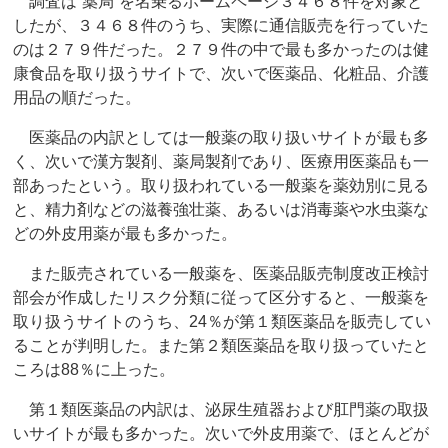
調査は“薬局”を名乗るホームページ３４６８件を対象と
したが、３４６８件のうち、実際に通信販売を行っていた
のは２７９件だった。２７９件の中で最も多かったのは健
康食品を取り扱うサイトで、次いで医薬品、化粧品、介護
用品の順だった。
医薬品の内訳としては一般薬の取り扱いサイトが最も多
く、次いで漢方製剤、薬局製剤であり、医療用医薬品も一
部あったという。取り扱われている一般薬を薬効別に見る
と、精力剤などの滋養強壮薬、あるいは消毒薬や水虫薬な
どの外皮用薬が最も多かった。
また販売されている一般薬を、医薬品販売制度改正検討
部会が作成したリスク分類に従って区分すると、一般薬を
取り扱うサイトのうち、24％が第１類医薬品を販売してい
ることが判明した。また第２類医薬品を取り扱っていたと
ころは88％に上った。
第１類医薬品の内訳は、泌尿生殖器および肛門薬の取扱
いサイトが最も多かった。次いで外皮用薬で、ほとんどが