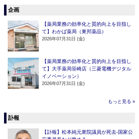
企画
【薬局業務の効率化と質的向上を目指し
て】わかば薬局（東邦薬品）
2026年07月31日 (金)
【薬局業務の効率化と質的向上を目指し
て】大手薬局笹崎店（三菱電機デジタル
イノベーション）
2026年07月31日 (金)
もっと見る »
訃報
【訃報】松本純元衆院議員が死去‐国家公