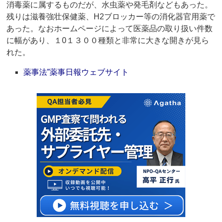
消毒薬に属するものだが、水虫薬や発毛剤などもあった。
残りは滋養強壮保健薬、H2ブロッカー等の消化器官用薬で
あった。なおホームページによって医薬品の取り扱い件数
に幅があり、１0１３００種類と非常に大きな開きが見ら
れた。
薬事法”薬事日報ウェブサイト