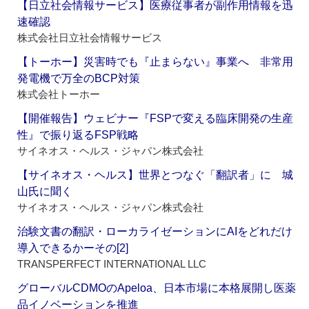
【日立社会情報サービス】医療従事者が副作用情報を迅
速確認
株式会社日立社会情報サービス
【トーホー】災害時でも『止まらない』事業へ 非常用
発電機で万全のBCP対策
株式会社トーホー
【開催報告】ウェビナー『FSPで変える臨床開発の生産
性』で振り返るFSP戦略
サイネオス・ヘルス・ジャパン株式会社
【サイネオス・ヘルス】世界とつなぐ「翻訳者」に 城
山氏に聞く
サイネオス・ヘルス・ジャパン株式会社
治験文書の翻訳・ローカライゼーションにAIをどれだけ
導入できるかーその[2]
TRANSPERFECT INTERNATIONAL LLC
グローバルCDMOのApeloa、日本市場に本格展開し医薬
品イノベーションを推進