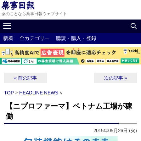
薬のことなら薬事日報ウェブサイト
新着
全カテゴリー
購読・購入・登録
« 前の記事
次の記事 »
TOP
>
HEADLINE NEWS
∨
【ニプロファーマ】ベトナム工場が稼
働
2015年05月26日 (火)