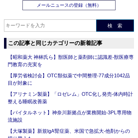
メールニュースの登録（無料）
検 索
この記事と同じカテゴリーの新着記事
【昭和薬大 神林氏ら】獣医師と薬剤師に認識差‐獣医療専
門教育の充実を
【厚労省検討会】OTC類似薬で中間整理‐77成分1042品
目が対象に
【アリナミン製薬】「ロゼレム」OTC化し発売‐体内時計
整える睡眠改善薬
【バイタルネット】神奈川新拠点が業務開始‐3PL専用物
流施設
【大塚製薬】新規IgA腎症薬、米国で急拡大‐他剤からの