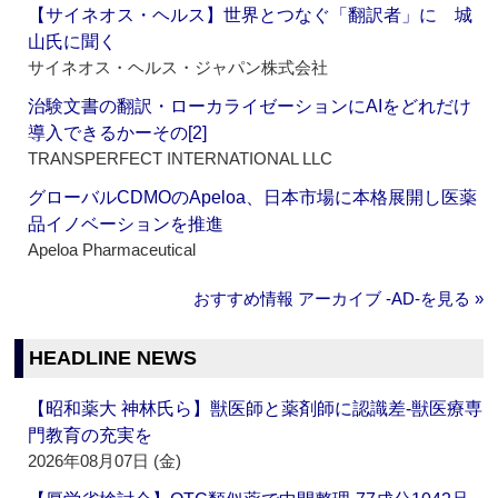
【サイネオス・ヘルス】世界とつなぐ「翻訳者」に 城
山氏に聞く
サイネオス・ヘルス・ジャパン株式会社
治験文書の翻訳・ローカライゼーションにAIをどれだけ
導入できるかーその[2]
TRANSPERFECT INTERNATIONAL LLC
グローバルCDMOのApeloa、日本市場に本格展開し医薬
品イノベーションを推進
Apeloa Pharmaceutical
おすすめ情報 アーカイブ ‐AD‐を見る »
HEADLINE NEWS
【昭和薬大 神林氏ら】獣医師と薬剤師に認識差‐獣医療専
門教育の充実を
2026年08月07日 (金)