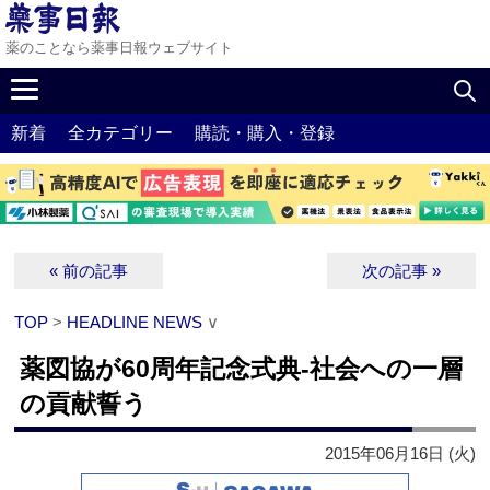
薬のことなら薬事日報ウェブサイト
新着
全カテゴリー
購読・購入・登録
« 前の記事
次の記事 »
TOP
>
HEADLINE NEWS
∨
薬図協が60周年記念式典‐社会への一層
の貢献誓う
2015年06月16日 (火)