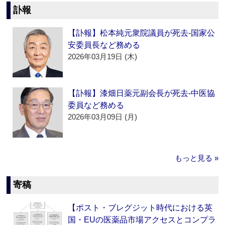
訃報
【訃報】松本純元衆院議員が死去‐国家公
安委員長など務める
2026年03月19日 (木)
【訃報】漆畑日薬元副会長が死去‐中医協
委員など務める
2026年03月09日 (月)
もっと見る »
寄稿
【ポスト・ブレグジット時代における英
国・EUの医薬品市場アクセスとコンプラ