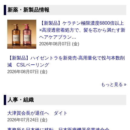
新薬・新製品情報
【新製品】ケラチン極限濃度6800倍以上
×高浸透密着処方で、髪を芯から満たす新
ヘアケアブラン…
2026年08月07日 (金)
【新製品】ハイゼントラを新発売‐高用量化で投与本数削
減 CSLベーリング
2026年08月07日 (金)
もっと見る »
人事・組織
大津賀会長が退任へ ダイト
2026年07月24日 (金)
事務所を日本橋に移転 日本医療機器産業連合会