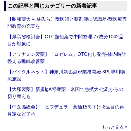
この記事と同じカテゴリーの新着記事
【昭和薬大 神林氏ら】獣医師と薬剤師に認識差‐獣医療専
門教育の充実を
【厚労省検討会】OTC類似薬で中間整理‐77成分1042品
目が対象に
【アリナミン製薬】「ロゼレム」OTC化し発売‐体内時計
整える睡眠改善薬
【バイタルネット】神奈川新拠点が業務開始‐3PL専用物
流施設
【大塚製薬】新規IgA腎症薬、米国で急拡大‐他剤からの
切り替えも
【中医協総会】「ヒフデュラ」薬価15％下げ‐8品目の再
算定など了承
もっと見る »