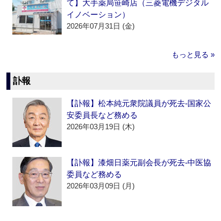
て】大手薬局笹崎店（三菱電機デジタル
イノベーション）
2026年07月31日 (金)
もっと見る »
訃報
【訃報】松本純元衆院議員が死去‐国家公
安委員長など務める
2026年03月19日 (木)
【訃報】漆畑日薬元副会長が死去‐中医協
委員など務める
2026年03月09日 (月)