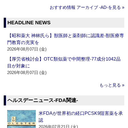
おすすめ情報 アーカイブ ‐AD‐を見る »
HEADLINE NEWS
【昭和薬大 神林氏ら】獣医師と薬剤師に認識差‐獣医療専
門教育の充実を
2026年08月07日 (金)
【厚労省検討会】OTC類似薬で中間整理‐77成分1042品
目が対象に
2026年08月07日 (金)
もっと見る »
ヘルスデーニュース‐FDA関連‐
米FDAが世界初の経口PCSK9阻害薬を承
認
2026年07月21日 (火)