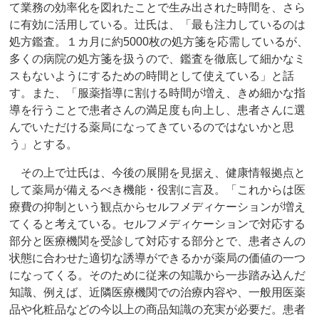
て業務の効率化を図れたことで生み出された時間を、さら
に有効に活用している。辻氏は、「最も注力しているのは
処方鑑査。１カ月に約5000枚の処方箋を応需しているが、
多くの病院の処方箋を扱うので、鑑査を徹底して細かなミ
スもないようにするための時間として使えている」と話
す。また、「服薬指導に割ける時間が増え、きめ細かな指
導を行うことで患者さんの満足度も向上し、患者さんに選
んでいただける薬局になってきているのではないかと思
う」とする。
その上で辻氏は、今後の展開を見据え、健康情報拠点と
して薬局が備えるべき機能・役割に言及。「これからは医
療費の抑制という観点からセルフメディケーションが増え
てくると考えている。セルフメディケーションで対応する
部分と医療機関を受診して対応する部分とで、患者さんの
状態に合わせた適切な誘導ができるかが薬局の価値の一つ
になってくる。そのために従来の知識から一歩踏み込んだ
知識、例えば、近隣医療機関での治療内容や、一般用医薬
品や化粧品などの今以上の商品知識の充実が必要だ。患者