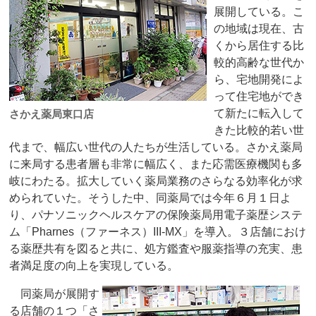
展開している。こ
の地域は現在、古
くから居住する比
較的高齢な世代か
ら、宅地開発によ
って住宅地ができ
て新たに転入して
さかえ薬局東口店
きた比較的若い世
代まで、幅広い世代の人たちが生活している。さかえ薬局
に来局する患者層も非常に幅広く、また応需医療機関も多
岐にわたる。拡大していく薬局業務のさらなる効率化が求
められていた。そうした中、同薬局では今年６月１日よ
り、パナソニックヘルスケアの保険薬局用電子薬歴システ
ム「Pharnes（ファーネス）III-MX」を導入。３店舗におけ
る薬歴共有を図ると共に、処方鑑査や服薬指導の充実、患
者満足度の向上を実現している。
同薬局が展開す
る店舗の１つ「さ