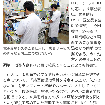
MX」は、フルHD
対応により薬歴表
紙、鑑査情報、
DSU（医薬品安全
対策情報）、今回
薬歴、過去薬歴、
来局情報など１画
面で必要な情報を
迅速かつ簡単に把
電子薬歴システムを活用し、患者サービス
のさらなる向上につなげている
握できる。今回処
方と過去４回分の
調剤・指導内容もひと目で確認できることなども特徴だ。
辻氏は、１画面で必要な情報を迅速かつ簡単に把握でき
る点について、「薬歴管理指導料を算定する上で、欠かせ
ない項目をテンプレート機能でスムーズに入力していくこ
とができ、投薬時は一覧性があるので、速やかに患者情報
を把握できる。来局患者さんの多い当店舗が効率化を図る
という観点で求めていた機能であり非常に有用だ」と指