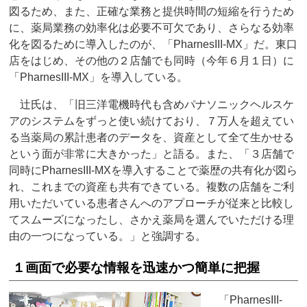
図るため、また、正確な業務と提供時間の短縮を行うため
に、薬局業務の効率化は必要不可欠であり、さらなる効率
化を図るために導入したのが、「PharnesIII-MX」だ。東口
店をはじめ、その他の２店舗でも同時（今年６月１日）に
「PharnesIII-MX」を導入している。
辻氏は、「旧三洋電機時代も含めパナソニックヘルスケ
アのシステムをずっと使い続けており、７万人を超えてい
る当薬局の累計患者のデータを、資産として全て生かせる
という面が非常に大きかった」と語る。また、「３店舗で
同時にPharnesIII-MXを導入することで薬歴の共有化が図ら
れ、これまでの資産も共有できている。複数の店舗をご利
用いただいている患者さんへのアプローチが従来と比較し
てスムーズになったし、さかえ薬局を選んでいただける理
由の一つになっている。」と強調する。
１画面で必要な情報を迅速かつ簡単に把握
「PharnesIII-