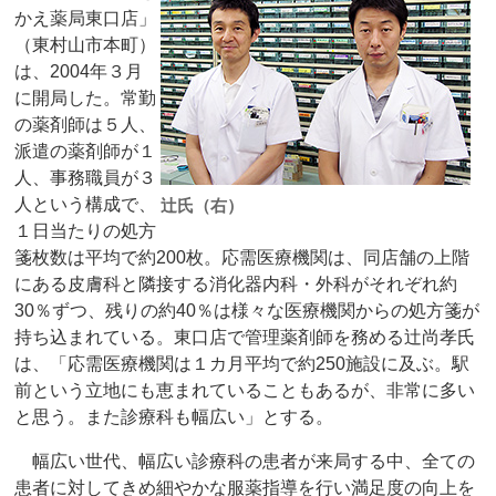
かえ薬局東口店」
（東村山市本町）
は、2004年３月
に開局した。常勤
の薬剤師は５人、
派遣の薬剤師が１
人、事務職員が３
人という構成で、
辻氏（右）
１日当たりの処方
箋枚数は平均で約200枚。応需医療機関は、同店舗の上階
にある皮膚科と隣接する消化器内科・外科がそれぞれ約
30％ずつ、残りの約40％は様々な医療機関からの処方箋が
持ち込まれている。東口店で管理薬剤師を務める辻尚孝氏
は、「応需医療機関は１カ月平均で約250施設に及ぶ。駅
前という立地にも恵まれていることもあるが、非常に多い
と思う。また診療科も幅広い」とする。
幅広い世代、幅広い診療科の患者が来局する中、全ての
患者に対してきめ細やかな服薬指導を行い満足度の向上を