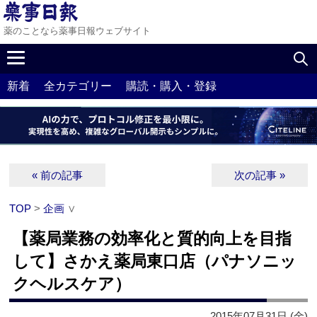
薬のことなら薬事日報ウェブサイト
新着
全カテゴリー
購読・購入・登録
« 前の記事
次の記事 »
TOP
>
企画
∨
【薬局業務の効率化と質的向上を目指
して】さかえ薬局東口店（パナソニッ
クヘルスケア）
2015年07月31日 (金)