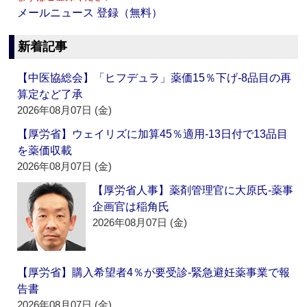
メールニュース 登録（無料）
新着記事
【中医協総会】「ヒフデュラ」薬価15％下げ‐8品目の再
算定など了承
2026年08月07日 (金)
【厚労省】ウェイリズに加算45％適用‐13日付で13品目
を薬価収載
2026年08月07日 (金)
【厚労省人事】薬剤管理官に大原氏‐薬事
企画官は稲角氏
2026年08月07日 (金)
【厚労省】購入希望者4％が要受診‐緊急避妊薬事業で報
告書
2026年08月07日 (金)