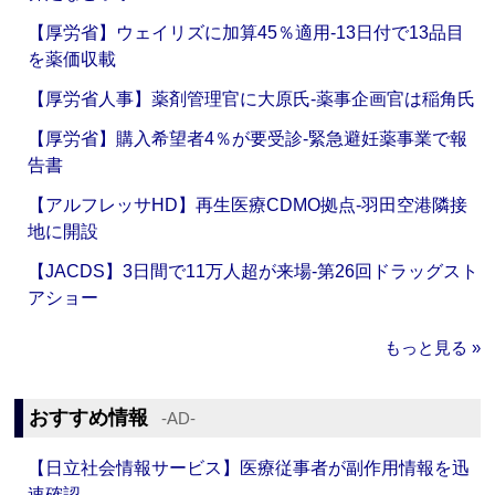
【厚労省】ウェイリズに加算45％適用‐13日付で13品目
を薬価収載
【厚労省人事】薬剤管理官に大原氏‐薬事企画官は稲角氏
【厚労省】購入希望者4％が要受診‐緊急避妊薬事業で報
告書
【アルフレッサHD】再生医療CDMO拠点‐羽田空港隣接
地に開設
【JACDS】3日間で11万人超が来場‐第26回ドラッグスト
アショー
もっと見る »
おすすめ情報
‐AD‐
【日立社会情報サービス】医療従事者が副作用情報を迅
速確認