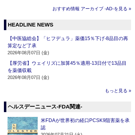
おすすめ情報 アーカイブ ‐AD‐を見る »
HEADLINE NEWS
【中医協総会】「ヒフデュラ」薬価15％下げ‐8品目の再
算定など了承
2026年08月07日 (金)
【厚労省】ウェイリズに加算45％適用‐13日付で13品目
を薬価収載
2026年08月07日 (金)
もっと見る »
ヘルスデーニュース‐FDA関連‐
米FDAが世界初の経口PCSK9阻害薬を承
認
2026年07月21日 (火)