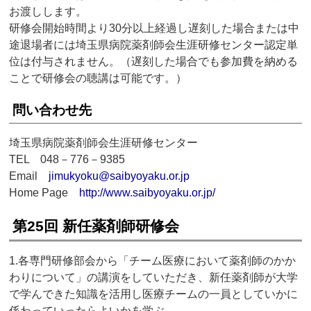
お渡しします。
研修会開始時間より30分以上経過し遅刻した場合または中
途退場者には埼玉県病院薬剤師会生涯研修センター認定単
位は付与されません。（遅刻した場合でも参加費を納める
ことで研修会の聴講は可能です。）
問い合わせ先
埼玉県病院薬剤師会生涯研修センター
TEL 048－776－9385
Email
jimukyoku@saibyoyaku.or.jp
Home Page
http://www.saibyoyaku.or.jp/
第25回 新任薬剤師研修会
1.各専門研修部会から「チーム医療において薬剤師のかか
わりについて」の講演をしていただき、新任薬剤師が大学
で学んできた知識を活用し医療チームの一員としていかに
係わっていったらよいかを学ぶ。