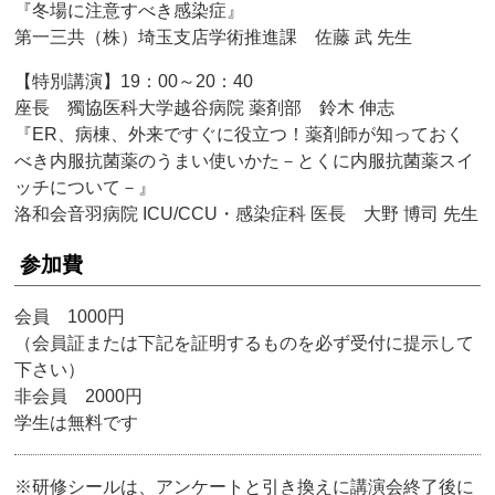
『冬場に注意すべき感染症』
第一三共（株）埼玉支店学術推進課 佐藤 武 先生
【特別講演】19：00～20：40
座長 獨協医科大学越谷病院 薬剤部 鈴木 伸志
『ER、病棟、外来ですぐに役立つ！薬剤師が知っておく
べき内服抗菌薬のうまい使いかた－とくに内服抗菌薬スイ
ッチについて－』
洛和会音羽病院 ICU/CCU・感染症科 医長 大野 博司 先生
参加費
会員 1000円
（会員証または下記を証明するものを必ず受付に提示して
下さい）
非会員 2000円
学生は無料です
※研修シールは、アンケートと引き換えに講演会終了後に