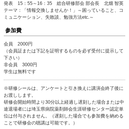
発表 15：55～16：35 総合研修部会 部会長 北畑 智英
テーマ：「情報交換しませんか！」～困っていること、コ
ミュニケーション、失敗談、勉強方法etc.～
参加費
会員 2000円
（会員証または下記を証明するものを必ず受付に提示して
下さい）
非会員 3000円
学生は無料です
※研修シールは、アンケートと引き換えに講演会終了後に
お渡しします。
研修会開始時間より30分以上経過し遅刻した場合または中
途退場者には埼玉県病院薬剤師会生涯研修センター認定単
位は付与されません。（遅刻した場合でも参加費を納める
ことで研修会の聴講は可能です。）