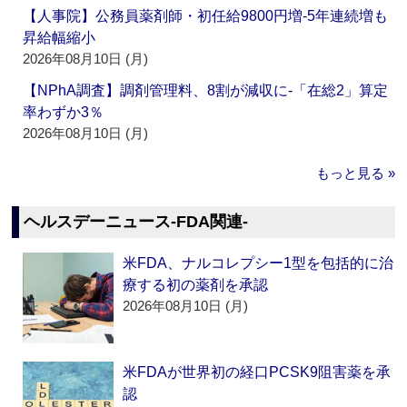
【人事院】公務員薬剤師・初任給9800円増‐5年連続増も
昇給幅縮小
2026年08月10日 (月)
【NPhA調査】調剤管理料、8割が減収に‐「在総2」算定
率わずか3％
2026年08月10日 (月)
もっと見る »
ヘルスデーニュース‐FDA関連‐
米FDA、ナルコレプシー1型を包括的に治
療する初の薬剤を承認
2026年08月10日 (月)
米FDAが世界初の経口PCSK9阻害薬を承
認