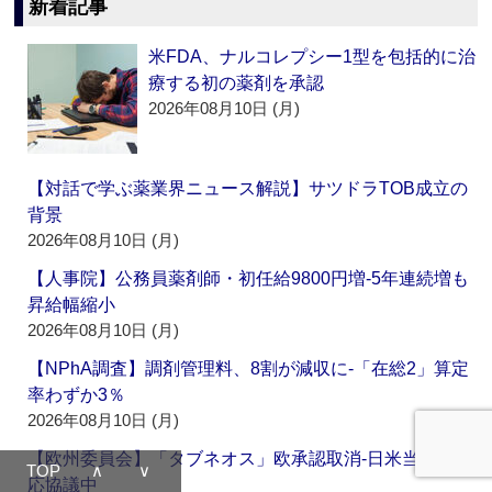
新着記事
米FDA、ナルコレプシー1型を包括的に治
療する初の薬剤を承認
2026年08月10日 (月)
【対話で学ぶ薬業界ニュース解説】サツドラTOB成立の
背景
2026年08月10日 (月)
【人事院】公務員薬剤師・初任給9800円増‐5年連続増も
昇給幅縮小
2026年08月10日 (月)
【NPhA調査】調剤管理料、8割が減収に‐「在総2」算定
率わずか3％
2026年08月10日 (月)
【欧州委員会】「タブネオス」欧承認取消‐日米当局は対
TOP
∧
∨
応協議中