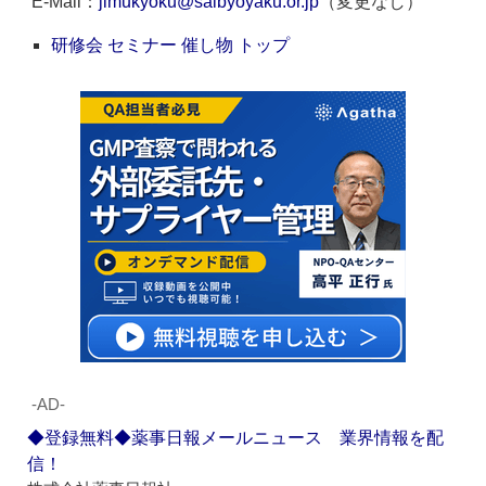
E-Mail：
jimukyoku@saibyoyaku.or.jp
（変更なし）
研修会 セミナー 催し物 トップ
‐AD‐
◆登録無料◆薬事日報メールニュース 業界情報を配
信！