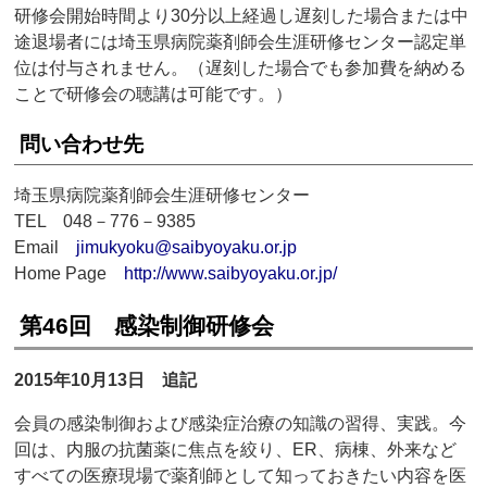
研修会開始時間より30分以上経過し遅刻した場合または中
途退場者には埼玉県病院薬剤師会生涯研修センター認定単
位は付与されません。（遅刻した場合でも参加費を納める
ことで研修会の聴講は可能です。）
問い合わせ先
埼玉県病院薬剤師会生涯研修センター
TEL 048－776－9385
Email
jimukyoku@saibyoyaku.or.jp
Home Page
http://www.saibyoyaku.or.jp/
第46回 感染制御研修会
2015年10月13日 追記
会員の感染制御および感染症治療の知識の習得、実践。今
回は、内服の抗菌薬に焦点を絞り、ER、病棟、外来など
すべての医療現場で薬剤師として知っておきたい内容を医