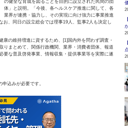
の健全な育成を図ることを目的に設立された民間の団
体」と説明。「今後、各ヘルスケア推進に関して、各
2
業界が連携・協力し、その実現に向け強力に事業推進
なお、同日の設立総会では理事19人、監事2人も決定し
2
康の維持増進に資するため、[1]国内外を問わず調査・
を取りまとめて、関係行政機関、業界・消費者団体、報道
]必要な普及啓発事業、情報収集・提供事業等を実際に遂
2
の申込みが必要です。