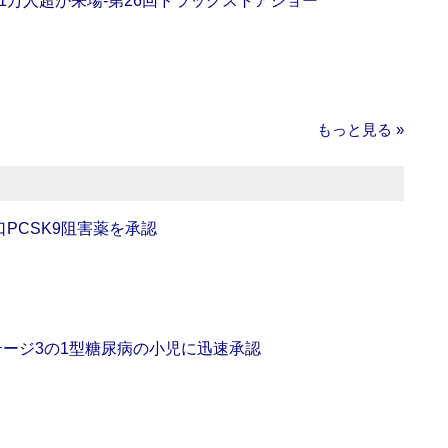
11万人超が来場‐第26回ドラッグストアショー
もっと見る »
口PCSK9阻害薬を承認
をステージ3の1型糖尿病の小児に迅速承認