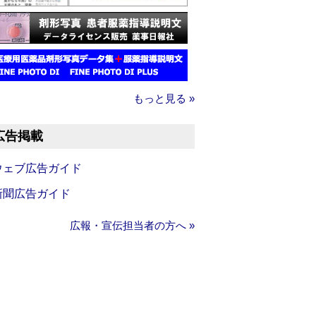
もっと見る »
広告掲載
ウェブ広告ガイド
新聞広告ガイド
広報・宣伝担当者の方へ »