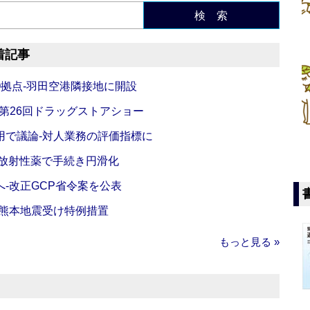
検 索
着記事
O拠点‐羽田空港隣接地に開設
‐第26回ドラッグストアショー
活用で議論‐対人業務の評価指標に
‐放射性薬で手続き円滑化
‐改正GCP省令案を公表
‐熊本地震受け特例措置
もっと見る »