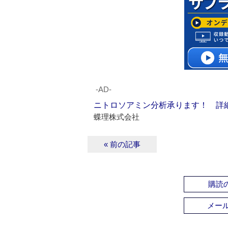
‐AD‐
ニトロソアミン分析承ります！ 詳
蝶理株式会社
« 前の記事
購読の
メー