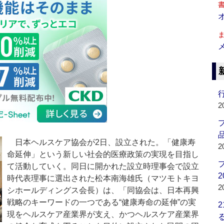
行
2
品
日本ヘルスケア協会が2日、設立された。「健康寿
2
命延伸」という新しい社会的医療政策の実現を目指し
て活動していく。同日に開かれた設立時理事会で設立
2
時代表理事に選出された松本南海雄氏（マツモトキヨ
2
シホールディングス会長）は、「同協会は、日本再興
戦略のキーワードの一つである“健康寿命の延伸”の実
現をヘルスケア産業界が支え、かつヘルスケア産業界