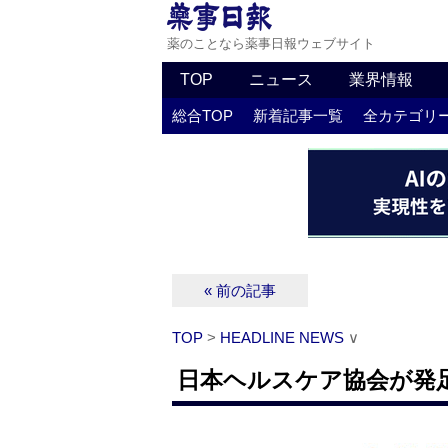
薬のことなら薬事日報ウェブサイト
TOP
ニュース
業界情報
総合TOP
新着記事一覧
全カテゴリ
« 前の記事
TOP
>
HEADLINE NEWS
∨
日本ヘルスケア協会が発足