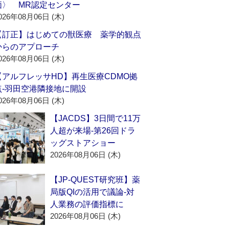
価〉 MR認定センター
026年08月06日 (木)
【訂正】はじめての獣医療 薬学的観点
からのアプローチ
026年08月06日 (木)
【アルフレッサHD】再生医療CDMO拠
点‐羽田空港隣接地に開設
026年08月06日 (木)
【JACDS】3日間で11万
人超が来場‐第26回ドラ
ッグストアショー
2026年08月06日 (木)
【JP-QUEST研究班】薬
局版QIの活用で議論‐対
人業務の評価指標に
2026年08月06日 (木)