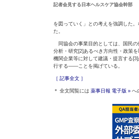
記者会見する日本ヘルスケア協会幹部
を図っていく」との考えを強調した。
た。
同協会の事業目的としては、国民の健
分析・研究[2]あるべき方向性・政策
機関企業等に対して建議・提言する[3
行する――ことを掲げている。
［ 記事全文 ］
＊ 全文閲覧には
薬事日報 電子版 »
へ