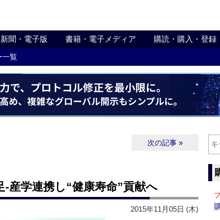
新聞・電子版
書籍・電子メディア
購読・購入・登録
ー一覧
次の記事 »
‐産学連携し“健康寿命”貢献へ
2015年11月05日 (木)